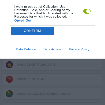
I want to opt-out of Collection, Use,
JOGOS DE BONECOS
Retention, Sale, and/or Sharing of my
Personal Data that Is Unrelated with the
Purposes for which it was collected.
Opted Out
JOGOS DE FÍSICA
CONFIRM
JOGOS CELULAR
Data Deletion
Data Access
Privacy Policy
JOGOS DE LÓGICA
JOGOS DE METRALHADORAS
JOGOS DE PISTOLAS
JOGOS DE PUZZLES E QUEBRA-CABEÇAS