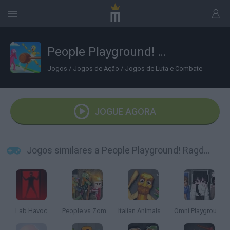
People Playground! Ragdoll Arena!
Jogos
/
Jogos de Ação
/
Jogos de Luta e Combate
JOGUE AGORA
Jogos similares a People Playground! Ragdoll Arena!
Lab Havoc
People vs Zombies: Sandbox
Italian Animals Meme Playground
Omni Playground