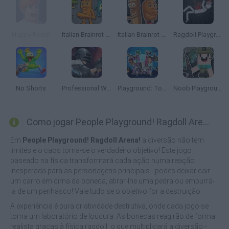
Happy Room
Italian Brainrot Animals: Playground
Italian Brainrot Meme Sandbox
Ragdoll Playground
No Shorts
Professional Weapon Simulator Game
Playground: Toilet Mod
Noob Playground Sandbox
Como jogar People Playground! Ragdoll Arena!?
Em
People Playground! Ragdoll Arena!
a diversão não tem
limites e o caos torna-se o verdadeiro objetivo! Este jogo
baseado na física transformará cada ação numa reação
inesperada para as personagens principais - podes deixar cair
um carro em cima da boneca, atirar-lhe uma pedra ou empurrá-
la de um penhasco! Vale tudo se o objetivo for a destruição.
A experiência é pura criatividade destrutiva, onde cada jogo se
torna um laboratório de loucura. As bonecas reagirão de forma
realista graças à física ragdoll, o que multiplicará a diversão -