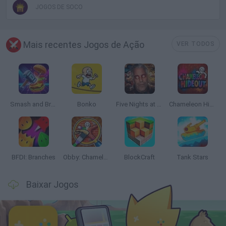
JOGOS DE SOCO
Mais recentes Jogos de Ação
VER TODOS
Smash and Break
Bonko
Five Nights at Epstein's
Chameleon Hideout
BFDI: Branches
Obby: Chameleon: Paint & Hide
BlockCraft
Tank Stars
Baixar Jogos