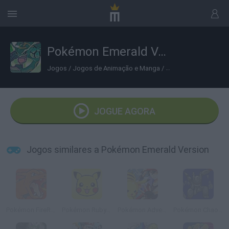
Pokémon Emerald Version
Jogos
/
Jogos de Animação e Manga
/
Jogos de Pokemon
JOGUE AGORA
Jogos similares a Pokémon Emerald Version
Pokémon FireRed Version
Pokémon Ruby Destiny: Rescue Rangers
Pokémon Adventure: Red Chapter
Pokémon Chaos Black