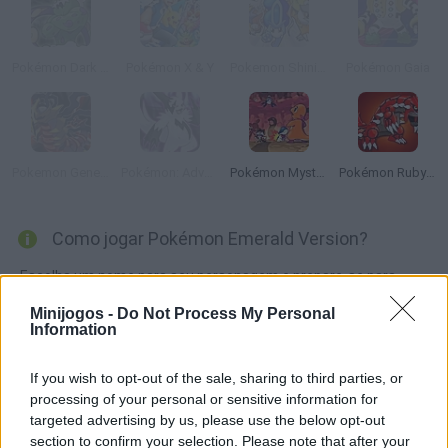
Pokémon Dark Rising
Pokémon X & Y
Pokemon Shining Opal
Pokémon Gaia
Pokemon Genesis
Pokémon: Advanced Adventure
Pokémon Mystery Dungeon: Red Rescue Team
Pokémon Ruby Version
Como jogar Pokémon Emerald Version?
Escolha um nome para seu personagem e prepare-se para
viver uma emocionante aventura no mundo. Acaba de mudar a
Minijogos -
Do Not Process My Personal
região de Hoenn, conheça seus novos vizinhos e futuro rival.
Information
Converta-se em um mestre de Pokemon.
If you wish to opt-out of the sale, sharing to third parties, or
processing of your personal or sensitive information for
targeted advertising by us, please use the below opt-out
Etiquetas
section to confirm your selection. Please note that after your