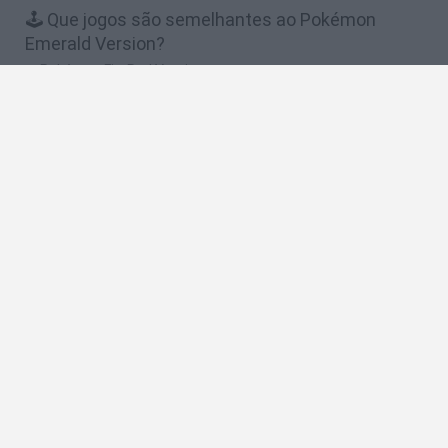
🕹️ Que jogos são semelhantes ao Pokémon
Emerald Version?
Pokémon FireRed Version
Pokémon Ruby Destiny: Rescue Rangers
Pokémon Adventure: Red Chapter
Pokémon Chaos Black
Pokémon Dark Rising
❤️ Quais são as últimas %categoria%
semelhantes a Pokémon Emerald Version?
Dynamons World
Pokeguessr
Monster Squad Rush
Pokémon Run & Bun
PokéRogue
🔥 Quais são os jogos mais jogados como