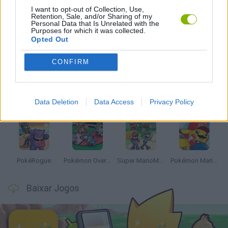
I want to opt-out of Collection, Use,
JOGOS COM VIDEO GUIAS
Retention, Sale, and/or Sharing of my
Personal Data that Is Unrelated with the
Purposes for which it was collected.
Opted Out
Mais recentes Jogos de Animação e Manga
VER TODOS
CONFIRM
Data Deletion
Data Access
Privacy Policy
Dynamons World
Pokeguessr
Monster Squad Rush
Pokémon Run & Bun
PokéRogue
Pokémon Overlord
Super MarioMon
Pokémon Mario Red
Baixar Jogos