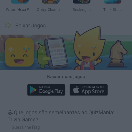
Wood Hexa Factory
Obby: Chameleon: Paint & Hide
Snaking.io
Tank Stars
Baixar Jogos
Baixar mais jogos
🕹️ Que jogos são semelhantes ao QuizMania:
Trivia Game?
Guess the Flag