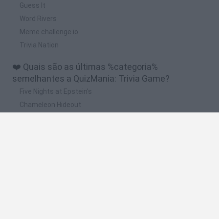
Guess It
Word Rivers
Meme challenge.io
Trivia Nation
❤️ Quais são as últimas %categoria%
semelhantes a QuizMania: Trivia Game?
Five Nights at Epstein's
Chameleon Hideout
Hill Sprint
Inn Over Your Head
Wood Hexa Factory
🔥 Quais são os jogos mais jogados como
QuizMania: Trivia Game?
Meccha Chameleon
Granny
Wordle