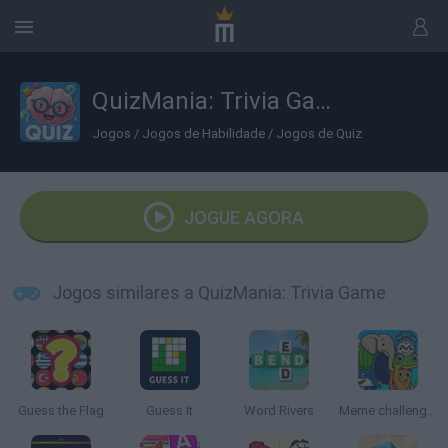
QuizMania: Trivia Game
Jogos
/
Jogos de Habilidade
/
Jogos de Quiz
JOGUE AGORA
Jogos similares a QuizMania: Trivia Game
Guess the Flag
Guess It
Word Rivers
Meme challenge.io