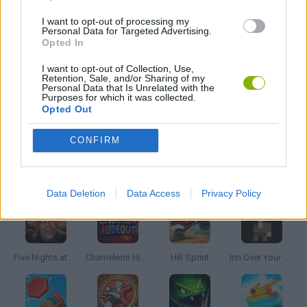
I want to opt-out of processing my
Personal Data for Targeted Advertising.
CURIOSIDADES
Opted In
I want to opt-out of Collection, Use,
Retention, Sale, and/or Sharing of my
JOGOS CELULAR
Personal Data that Is Unrelated with the
Purposes for which it was collected.
Opted Out
JOGOS DE QUIZ
CONFIRM
Mais recentes Jogos de Habilidade
VER TODOS
Data Deletion
Data Access
Privacy Policy
Five Nights at Epstein's
Chameleon Hideout
Hill Sprint
Inn Over Your Head