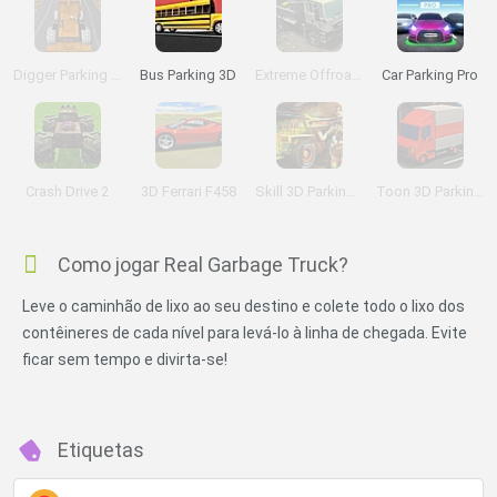
Digger Parking Sim
Bus Parking 3D
Extreme Offroad Cars 3: Cargo
Car Parking Pro
Crash Drive 2
3D Ferrari F458
Skill 3D Parking Radioactive Rumble
Toon 3D Parking Delivery Dash
Como jogar Real Garbage Truck?
Leve o caminhão de lixo ao seu destino e colete todo o lixo dos
contêineres de cada nível para levá-lo à linha de chegada. Evite
ficar sem tempo e divirta-se!
Etiquetas