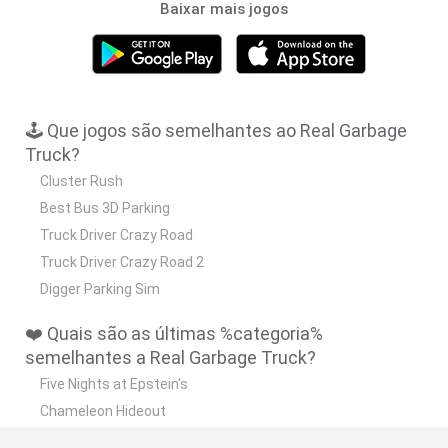
Baixar mais jogos
🕹️ Que jogos são semelhantes ao Real Garbage
Truck?
Cluster Rush
Best Bus 3D Parking
Truck Driver Crazy Road
Truck Driver Crazy Road 2
Digger Parking Sim
❤️ Quais são as últimas %categoria%
semelhantes a Real Garbage Truck?
Five Nights at Epstein's
Chameleon Hideout
Hill Sprint