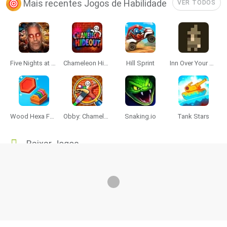
Mais recentes Jogos de Habilidade
VER TODOS
Five Nights at Epstein's
Chameleon Hideout
Hill Sprint
Inn Over Your Head
Wood Hexa Factory
Obby: Chameleon: Paint & Hide
Snaking.io
Tank Stars
Baixar Jogos