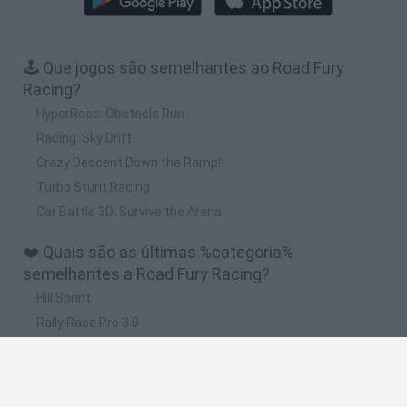
🕹️ Que jogos são semelhantes ao Road Fury
Racing?
HyperRace: Obstacle Run
Racing: Sky Drift
Crazy Descent Down the Ramp!
Turbo Stunt Racing
Car Battle 3D: Survive the Arena!
❤️ Quais são as últimas %categoria%
semelhantes a Road Fury Racing?
Hill Sprint
Rally Race Pro 3.0
Racer Pro: Racing 3D
Obby: Supercar Race on a Giant Keyboard
Cars Vs Zombies: Build your Car