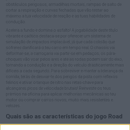
obstáculos perigosos, armadilhas mortais, rampas de salto de
cortar a respiração e curvas fechadas que vão testar ao
máximo a tua velocidade de reação e as tuas habilidades de
condução.
Acelera a fundo e domina o asfalto! A jogabilidade deste título
vibrante e caótico destaca-se por oferecer um sistema de
simulação de impactos implacável, já que cada colisão que
sofreres danificará o teu carro em tempo real. O chassis vai
deformar-se, a carroçaria vai partir-se em pedaços, os pára-
choques vão voar pelos ares e até as rodas podem sair do eixo,
tornando a condução e a direção do veículo drasticamente mais
difíceis a cada segundo. Para sobreviver e manter a liderança da
corrida, terás de desviar-te dos perigos da pista com reflexos
felinos e ativar o tanque de nitro nas retas-chave para
alcançares picos de velocidade brutais! Reinveste os teus
prémios na oficina para aplicar melhorias mecânicas ao teu
motor ou comprar carros novos, muito mais resistentes e
velozes.
Quais são as características do jogo Road
Fury Racing?