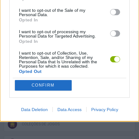
choques contra as paredes laterais.
I want to opt-out of the Sale of my
Personal Data.
Road Fury Racing também pode ser encontrado nestas
Opted In
plataformas:
I want to opt-out of processing my
Personal Data for Targeted Advertising.
Opted In
I want to opt-out of Collection, Use,
Retention, Sale, and/or Sharing of my
Personal Data that Is Unrelated with the
Purposes for which it was collected.
Etiquetas
Opted Out
CONFIRM
JOGOS DE CARROS
JOGOS DE HABILIDADE
Data Deletion
Data Access
Privacy Policy
COLEÇÕES DE JOGOS