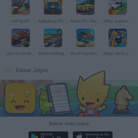
Hill Sprint
Rally Race Pro 3.0
Racer Pro: Racing 3D
Obby: Supercar Race on a Giant Keyboard
Cars Vs Zombies: Build your Car
Build a Karting Track
Road Fury Racing
Obby: Climb and Slide
Baixar Jogos
Baixar mais jogos