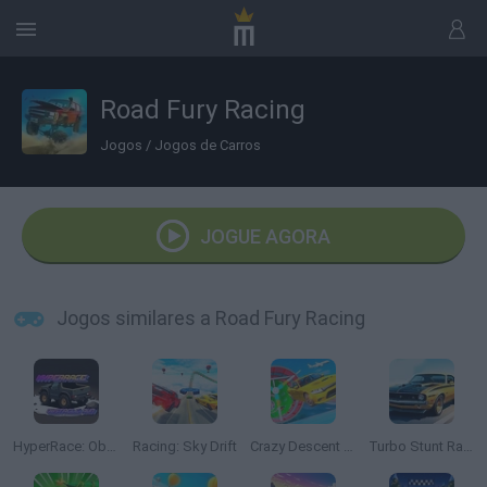
Road Fury Racing
Jogos
/
Jogos de Carros
JOGUE AGORA
Jogos similares a Road Fury Racing
HyperRace: Obstacle Run
Racing: Sky Drift
Crazy Descent Down the Ramp!
Turbo Stunt Racing