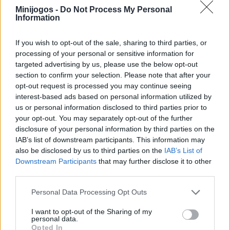
Minijogos -
Do Not Process My Personal
Information
Enfrenta uma grelha de partida com adversários
agressivos em ambientes tridimensionais repletos de
adrenalina.
If you wish to opt-out of the sale, sharing to third parties, or
Observa como o teu veículo se desintegra peça a peça a
processing of your personal or sensitive information for
cada colisão, alterando a física de condução.
targeted advertising by us, please use the below opt-out
Desencadeia uma aceleração extrema para ultrapassar
section to confirm your selection. Please note that after your
os teus adversários no último segundo ou realizar saltos
opt-out request is processed you may continue seeing
espetaculares.
interest-based ads based on personal information utilized by
Supera circuitos repletos de armadilhas ativas, rampas
us or personal information disclosed to third parties prior to
quilométricas e zonas de demolição em massa.
your opt-out. You may separately opt-out of the further
Compra carros de alta gama e melhora os componentes
disclosure of your personal information by third parties on the
da tua garagem para resistir aos impactos.
IAB’s list of downstream participants. This information may
Salta diretamente para a grelha de partida sem
also be disclosed by us to third parties on the
IAB’s List of
configurações complexas, ideal para libertar tensões a
Downstream Participants
that may further disclose it to other
qualquer momento.
third parties.
Quando fores lançado por uma das grandes rampas da pista, o
Personal Data Processing Opt Outs
impacto da aterragem poderá desestabilizar as rodas do teu
carro e fazer-te capotar. Guarda o impulso do nitro para o exato
I want to opt-out of the Sharing of my
momento em que os pneus tocarem no chão! O impulso para a
personal data.
frente endireitará a trajetória da carroçaria e impedirá que te
Opted In