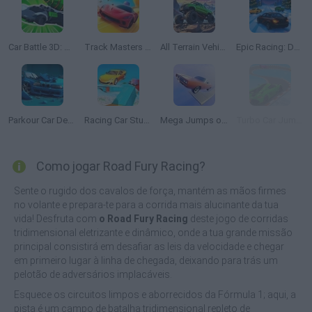
Car Battle 3D: Survive the Arena!
Track Masters 3D
All Terrain Vehicle: Off Road Racing
Epic Racing: Descent on Cars
Parkour Car Destruction
Racing Car Stunts: Crazy Track
Mega Jumps on Cars!
Turbo Car Jumps
Como jogar Road Fury Racing?
Sente o rugido dos cavalos de força, mantém as mãos firmes
no volante e prepara-te para a corrida mais alucinante da tua
vida! Desfruta com
o Road Fury Racing
deste jogo de corridas
tridimensional eletrizante e dinâmico, onde a tua grande missão
principal consistirá em desafiar as leis da velocidade e chegar
em primeiro lugar à linha de chegada, deixando para trás um
pelotão de adversários implacáveis.
Esquece os circuitos limpos e aborrecidos da Fórmula 1; aqui, a
pista é um campo de batalha tridimensional repleto de