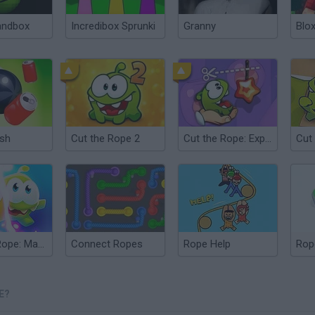
andbox
Incredibox Sprunki
Granny
Blox
ash
Cut the Rope 2
Cut the Rope: Experiments
Cut
Cut the Rope: Magic
Connect Ropes
Rope Help
Rop
E?