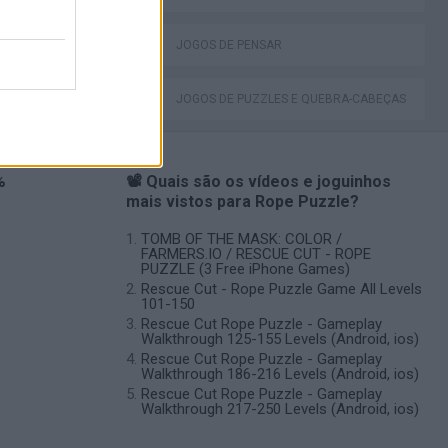
JOGOS DE PENSAR
JOGOS DE PUZZLES E QUEBRA-CABEÇAS
%
📽️ Quais são os vídeos e joguinhos
mais vistos para Rope Puzzle?
TOMB OF THE MASK: COLOR /
FARMERS.IO / RESCUE CUT - ROPE
PUZZLE (3 Free iPhone Games)
Rescue Cut - Rope Puzzle Game All Levels
101-150
Rescue Cut Rope Puzzle - Gameplay
Walkthrough 125-155 Levels (Android, ios)
Rescue Cut Rope Puzzle - Gameplay
Walkthrough 186-216 Levels (Android, ios)
Rescue Cut Rope Puzzle - Gameplay
Walkthrough 217-250 Levels (Android, ios)