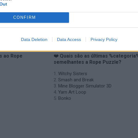
Out
CONFIRM
Data Deletion
Data Access
Privacy Policy
es ao Rope
❤️ Quais são as últimas %categoria
semelhantes a Rope Puzzle?
Witchy Sisters
Smash and Break
Mine Blogger Simulator 3D
Yarn Art Loop
Bonko