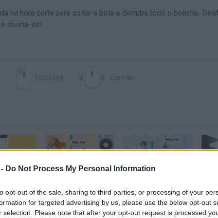
da na hora certa para soltar a bola e derruba todo o boliche. Des
e divirta-se!
ESCOLHER
CORTAR
 -
Do Not Process My Personal Information
Rescue Cut - Rope Puzzle Game All Levels 101-150
Rescue Cut Rope Puzzle - Gameplay Walkthrough 125-155 Levels (Android, ios)
Rescue Cut Rope Puzzle - Gameplay Walkthrough 186-216 Levels (Android, ios)
to opt-out of the sale, sharing to third parties, or processing of your per
formation for targeted advertising by us, please use the below opt-out s
r selection. Please note that after your opt-out request is processed y
VER MAIS