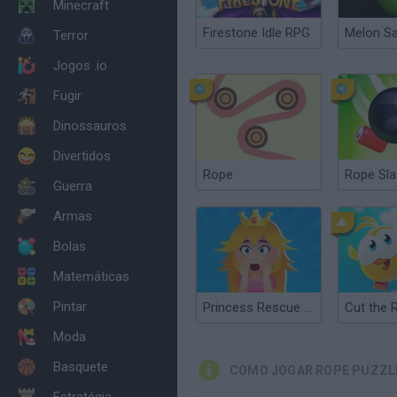
Minecraft
Firestone Idle RPG
Melon S
Terror
Jogos .io
Fugir
Dinossauros
Divertidos
Rope
Rope Sl
Guerra
Armas
Bolas
Matemáticas
Pintar
Princess Rescue Cut Rope
Moda
Basquete
COMO JOGAR ROPE PUZZL
Estratégia