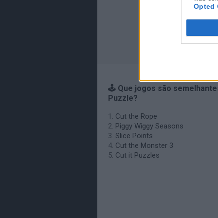
Opted 
🕹️ Que jogos são semelhant
Puzzle?
Cut the Rope
Piggy Wiggy Seasons
Slice Points
Cut the Monster 3
Cut it Puzzles