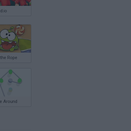
d.io
 the Rope
e Around