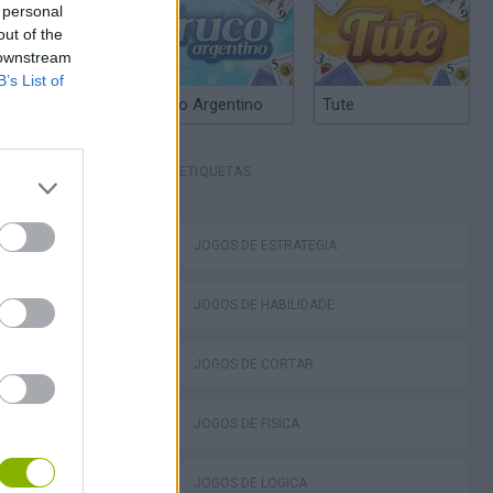
 personal
out of the
 downstream
B’s List of
Truco Argentino
Tute
ETIQUETAS
JOGOS DE ESTRATÉGIA
ko
JOGOS DE HABILIDADE
JOGOS DE CORTAR
JOGOS DE FÍSICA
VegaMix 2: Wild West
JOGOS DE LÓGICA