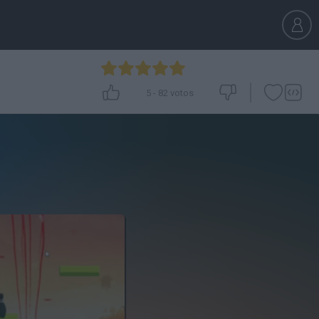
5
-
82
votos