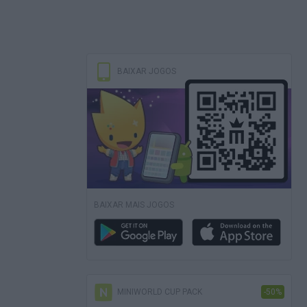
BAIXAR JOGOS
BAIXAR MAIS JOGOS
MINIWORLD CUP PACK
-50%