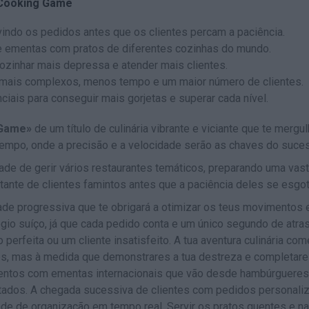
 Cooking Game
rvindo os pedidos antes que os clientes percam a paciência.
 e ementas com pratos de diferentes cozinhas do mundo.
ozinhar mais depressa e atender mais clientes.
 mais complexos, menos tempo e um maior número de clientes.
iais para conseguir mais gorjetas e superar cada nível.
 Game»
de um título de culinária vibrante e viciante que te mergul
tempo, onde a precisão e a velocidade serão as chaves do suce
dade de gerir vários restaurantes temáticos, preparando uma vas
ante de clientes famintos antes que a paciência deles se esgot
ade progressiva que te obrigará a otimizar os teus movimentos 
gio suíço, já que cada pedido conta e um único segundo de atra
 perfeita ou um cliente insatisfeito. A tua aventura culinária co
s, mas à medida que demonstrares a tua destreza e completar
entos com ementas internacionais que vão desde hambúrgueres
ntados. A chegada sucessiva de clientes com pedidos personali
ade de organização em tempo real. Servir os pratos quentes e na