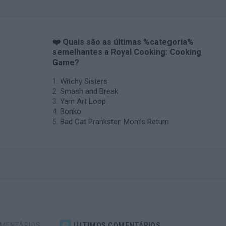
❤️ Quais são as últimas %categoria%
semelhantes a Royal Cooking: Cooking
Game?
Witchy Sisters
Smash and Break
Yarn Art Loop
Bonko
Bad Cat Prankster: Mom’s Return
OMENTÁRIOS
ÚLTIMOS COMENTÁRIOS