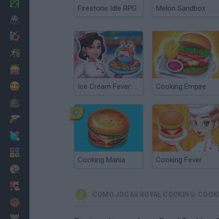
Minecraft
Firestone Idle RPG
Melon Sandbox
Terror
Jogos .io
Fugir
Dinossauros
Divertidos
Ice Cream Fever: Cooking Game
Cooking Empire
Guerra
Armas
Bolas
Matemáticas
Cooking Mania
Cooking Fever
Pintar
Moda
COMO JOGAR ROYAL COOKING: COOK
Basquete
Estratégia