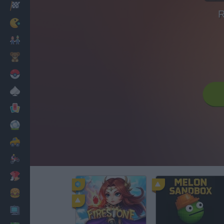
Corridas
R
Clássicos
Mario Bros
Infantil
Pokemon
Mesa
Cartas
Futebol
Carros
Motos
Vestir
Cozinhar
PC