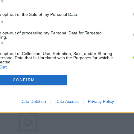
staurante.
In
o opt-out of the Sale of my Personal Data.
pode ser encontrado nestas plataformas:
In
to opt-out of processing my Personal Data for Targeted
ing.
In
o opt-out of Collection, Use, Retention, Sale, and/or Sharing
ersonal Data that Is Unrelated with the Purposes for which it
lected.
Out
APONTAR
ESCOLHER
CONFIRM
Data Deletion
Data Access
Privacy Policy