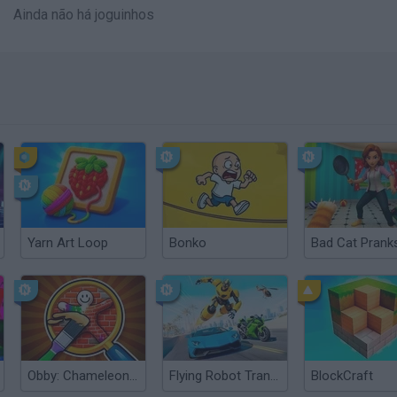
Ainda não há joguinhos
Yarn Art Loop
Bonko
Obby: Chameleon: Paint & Hide
Flying Robot Transform
BlockCraft