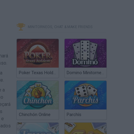
MINITORNEOS, CHAT & MAKE FRIENDS
hará
sso.
ta
Poker Texas Hold’em
Domino Minitorneos
e.
e a
so
meçará
es
Chinchón Online
Parchís
 e
zados