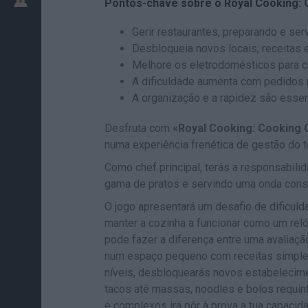
Pontos-chave sobre o Royal Cooking:
Gerir restaurantes, preparando e se
Desbloqueia novos locais, receitas
Melhore os eletrodomésticos para c
A dificuldade aumenta com pedidos
A organização e a rapidez são essenc
Desfruta com
«Royal Cooking: Cooking
numa experiência frenética de gestão do 
Como chef principal, terás a responsabili
gama de pratos e servindo uma onda const
O jogo apresentará um desafio de dificuld
manter a cozinha a funcionar como um reló
pode fazer a diferença entre uma avaliação
num espaço pequeno com receitas simple
níveis, desbloquearás novos estabelecim
tacos até massas, noodles e bolos requi
e complexos irá pôr à prova a tua capacid