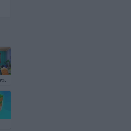
Bad Cat Prankster: Mom’s Return