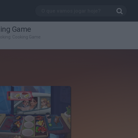
king Game
ooking: Cooking Game