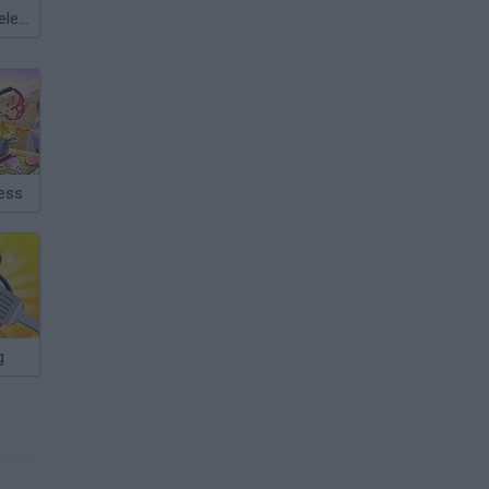
Meccha Chameleon
ess
g