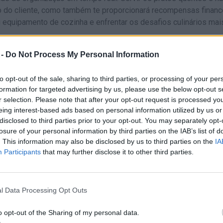
o do cliente, como também te proporcionará recompensas financ
 equipamento de cozinha e enfrentar os desafios culinários mai
rcantes do jogo «Royal Cooking: Cooking Game»?
 -
Do Not Process My Personal Information
redientes em simultâneo, sob a pressão de um relógio implacáv
to opt-out of the sale, sharing to third parties, or processing of your per
edade de restaurantes com temas únicos e receitas que vão de
formation for targeted advertising by us, please use the below opt-out s
tada.
r selection. Please note that after your opt-out request is processed y
lexos, com um maior volume de clientes, pedidos mais elaborad
eing interest-based ads based on personal information utilized by us or
disclosed to third parties prior to your opt-out. You may separately opt-
a e ultrarrápida para ativar multiplicadores de gorjetas e maxim
losure of your personal information by third parties on the IAB’s list of
. This information may also be disclosed by us to third parties on the
IA
Participants
that may further disclose it to other third parties.
ão de eletrodomésticos e utensílios para acelerar os tempos d
de armazenamento de pratos.
tilizar os pratos de espera para pré-cozinhar os ingredientes bá
l Data Processing Opt Outs
tes da chegada dos clientes. Isto permitirá-te montar os pedi
pedido aparecer, garantindo gorjetas máximas e evitando que o
o opt-out of the Sharing of my personal data.