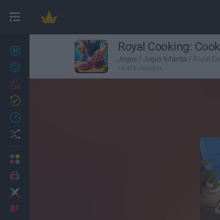
Royal Cooking: Coo
Novos jogos
27
Jogos
/
Jogos Infantis
/
Royal C
Conquistas
10,476 Jogadas
Trending
Atualizado
0
Recent
Random
Multijogador
2 Jogadores
Ação
Aventuras