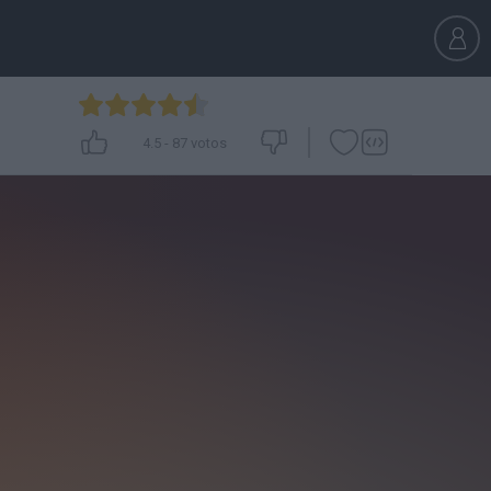
4.5
-
87
votos