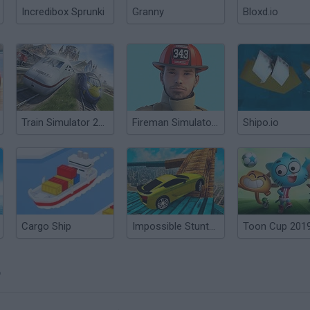
Incredibox Sprunki
Granny
Bloxd.io
Train Simulator 2019
Fireman Simulator 2019
Shipo.io
Cargo Ship
Impossible Stunts Cars 2019
Toon Cup 201
?