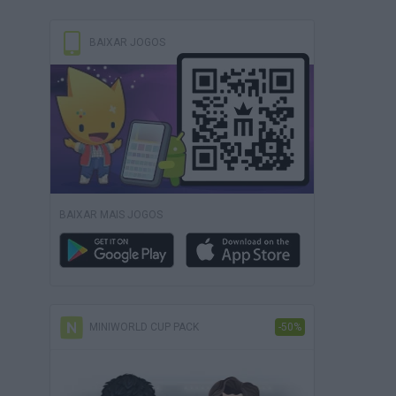
BAIXAR JOGOS
BAIXAR MAIS JOGOS
MINIWORLD CUP PACK
-50%