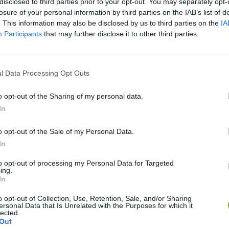
disclosed to third parties prior to your opt-out. You may separately opt-
losure of your personal information by third parties on the IAB’s list of
. This information may also be disclosed by us to third parties on the
IA
DE
Participants
that may further disclose it to other third parties.
l Data Processing Opt Outs
o opt-out of the Sharing of my personal data.
Re:Run
Chameleon Hideout
Hill Sprint
In
o opt-out of the Sale of my Personal Data.
In
to opt-out of processing my Personal Data for Targeted
ing.
In
Obby: Chameleon: Paint & Hide
Snaking.io
Cuphead
o opt-out of Collection, Use, Retention, Sale, and/or Sharing
ersonal Data that Is Unrelated with the Purposes for which it
lected.
Out