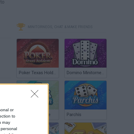
rto
MINITORNEOS, CHAT & MAKE FRIENDS
Poker Texas Hold’em
Domino Minitorneos
sonal or
Chinchón Online
Parchís
ection to
ou may
 personal