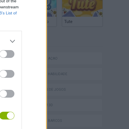
out of the
 downstream
B’s List of
Truco Argentino
Tute
ETIQUETAS
JOGOS DE AÇÃO
JOGOS DE HABILIDADE
COLEÇÕES DE JOGOS
JOGOS EM 3D
JOGOS DE BARCOS