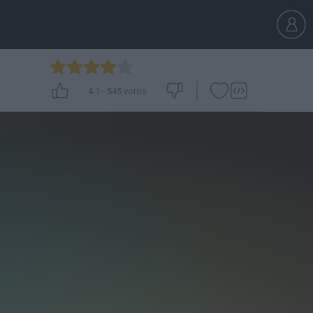
4.1
-
545
votos