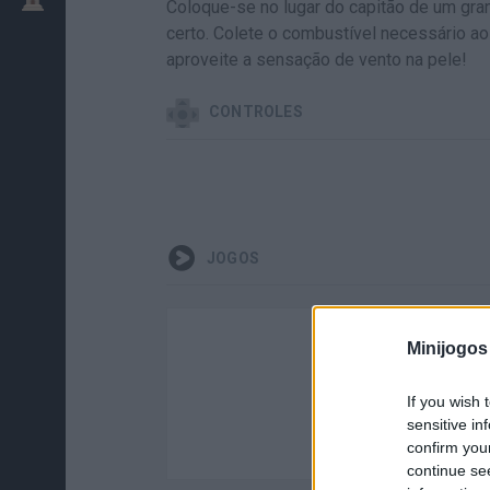
Coloque-se no lugar do capitão de um gran
certo. Colete o combustível necessário a
aproveite a sensação de vento na pele!
CONTROLES
JOGOS
Minijogos
If you wish 
sensitive in
confirm you
continue se