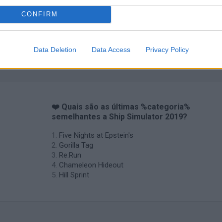
CONFIRM
Data Deletion
Data Access
Privacy Policy
❤️ Quais são as últimas %categoria%
semelhantes a Ship Simulator 2019?
Five Nights at Epstein's
Gorilla Tag
Re:Run
Chameleon Hideout
Hill Sprint