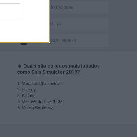
JOGOS DE ESTACIONAR
JOGOS CELULAR
JOGOS DE SIMULADORES
🔥 Quais são os jogos mais jogados
como Ship Simulator 2019?
Meccha Chameleon
Granny
Wordle
Mini World Cup 2026
Melon Sandbox