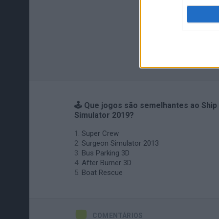
🕹️ Que jogos são semelhantes ao Ship
Simulator 2019?
Super Crew
Surgeon Simulator 2013
Bus Parking 3D
After Burner 3D
Boat Rescue
COMENTÁRIOS