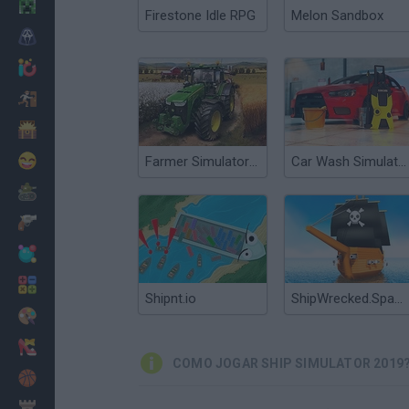
Minecraft
Firestone Idle RPG
Melon Sandbox
Terror
Jogos .io
Fugir
Dinossauros
Divertidos
Farmer Simulator 2019
Car Wash Simulator 2019
Guerra
Armas
Bolas
Matemáticas
Shipnt.io
ShipWrecked.Space
Pintar
Moda
COMO JOGAR SHIP SIMULATOR 2019
Basquete
Estratégia