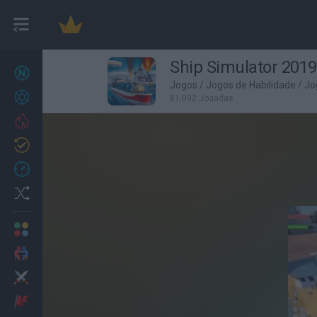
Ship Simulator 2019
Novos jogos
27
Jogos
/
Jogos de Habilidade
/
Jo
Conquistas
81,092 Jogadas
Trending
Atualizado
0
Recent
Random
Multijogador
2 Jogadores
Ação
Aventuras