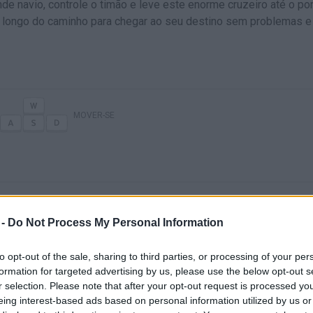
de navio, controle o timão e leve este enorme cruzeiro até o po
o longo do caminho para chegar ao seu destino sem problemas e
MOVER-SE
 -
Do Not Process My Personal Information
to opt-out of the sale, sharing to third parties, or processing of your per
formation for targeted advertising by us, please use the below opt-out s
Ainda não há joguinhos
r selection. Please note that after your opt-out request is processed y
eing interest-based ads based on personal information utilized by us or