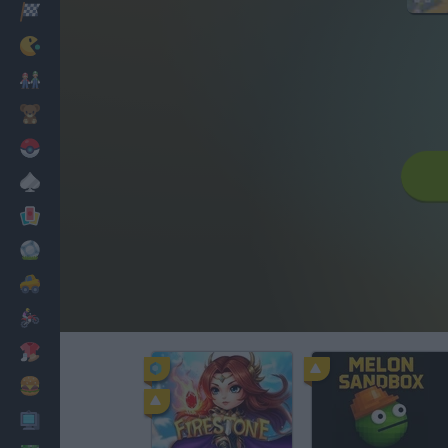
Corridas
Clássicos
Mario Bros
Infantil
Pokemon
Mesa
Cartas
Futebol
Carros
Motos
Vestir
Cozinhar
PC