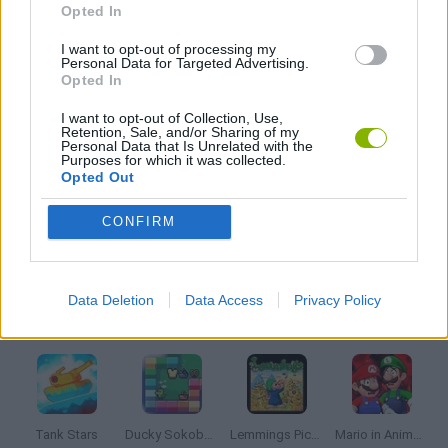
Opted In
I want to opt-out of processing my
JOGOS DE NEVE
Personal Data for Targeted Advertising.
Opted In
I want to opt-out of Collection, Use,
JOGOS DE PISTOLAS
Retention, Sale, and/or Sharing of my
Personal Data that Is Unrelated with the
Purposes for which it was collected.
Opted Out
JOGOS DE SNOW BROS
CONFIRM
JOGOS COM VIDEO GUIAS
Data Deletion
Data Access
Privacy Policy
Mais recentes Jogos Clássicos
VER TODOS
Tank Stars
Ducky Sokoban DX
Lemmings Pico-8
Mario in Animatronic Horror