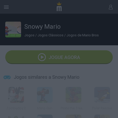
Snowy Mario
Jogos
/
Jogos Clássicos
/
Jogos de Mario Bros
JOGUE AGORA
Jogos similares a Snowy Mario
Zombudoy 2
Mario Gun
Pirate the Treasures Return
Polar Rescue