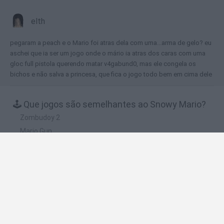
elth
pegaram a peach e o Mario foi atras dela com uma...arma de gelo? eu
aschei que ia ser um jogo onde o mário ia atras dos caras com uma
gloc full pistola querendo matar v4gabund0, mas ele congela os
bichos e não salva a princesa, que fica o jogo todo bem em cima dele
🕹️ Que jogos são semelhantes ao Snowy Mario?
Zombudoy 2
Mario Gun
Pirate the Treasures Return
Polar Rescue
Snow Blitz
❤️ Quais são as últimas %categoria%
semelhantes a Snowy Mario?
Tank Stars