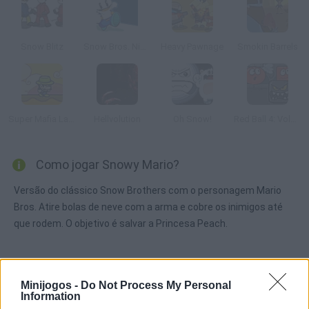
Snow Blitz
Snow Bros. Nick and Tom
Heavy Pawnage
Smokin Barrels
Super Mafia Land
Hellvolution
Oh Snow!
Red Ball 4: Volume 2
Como jogar Snowy Mario?
Versão do clássico Snow Brothers com o personagem Mario
Bros. Atire bolas de neve com a arma e cobre os inimigos até
que rodem. O objetivo é salvar a Princesa Peach.
Etiquetas
Minijogos -
Do Not Process My Personal
Information