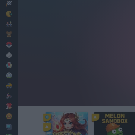
Corridas
Clássicos
Mario Bros
Infantil
Pokemon
Mesa
Cartas
Futebol
Carros
Motos
Vestir
Cozinhar
PC