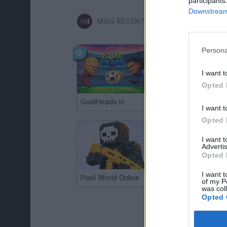
participants
Downstream 
MAIS RECENTES JOGOS DE MULTIJ
Persona
I want t
Opted 
GoalHeads.io
Chameleon Hideout
I want t
Opted 
I want 
Advertis
Opted 
I want t
Pixel World Online
Jump for Brainrots
of my P
was col
Opted 