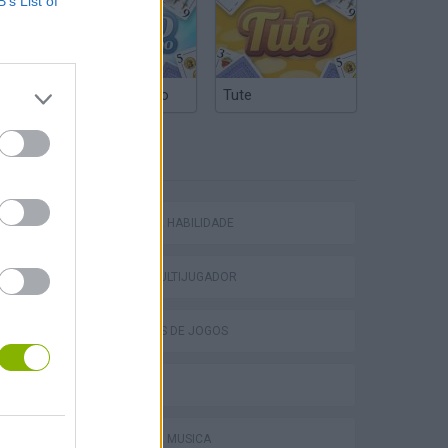
B’s List of
Truco Argentino
Tute
ETIQUETAS
eek
JOGOS DE HABILIDADE
JOGOS MULTIJUGADOR
COLEÇÕES DE JOGOS
o
JOGOS .IO
JOGOS DE MÚSICA