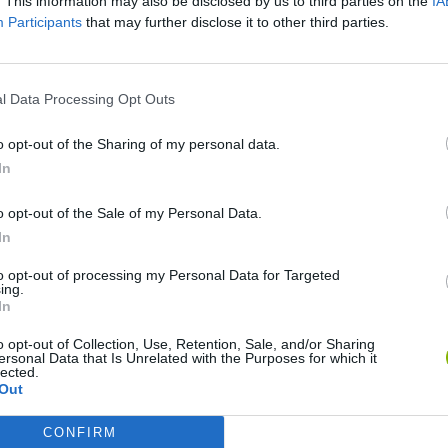
. This information may also be disclosed by us to third parties on the
IA
Participants
that may further disclose it to other third parties.
OGADOR
l Data Processing Opt Outs
o opt-out of the Sharing of my personal data.
In
Obby: Chameleon: Paint & Hide
Snaking.io
Paint Hide & S
o opt-out of the Sale of my Personal Data.
In
to opt-out of processing my Personal Data for Targeted
ing.
In
o opt-out of Collection, Use, Retention, Sale, and/or Sharing
Tag Online: Bomb 3D
Camo Troll Tower
BikeBrainrots.i
ersonal Data that Is Unrelated with the Purposes for which it
lected.
Out
CONFIRM