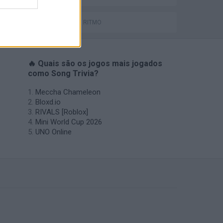
JOGOS DE RITMO
🔥 Quais são os jogos mais jogados
como Song Trivia?
Meccha Chameleon
Bloxd.io
RIVALS [Roblox]
Mini World Cup 2026
UNO Online