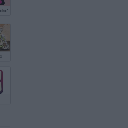
nkin'
do