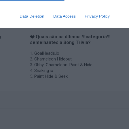
Data Deletion
Data Access
Privacy Policy
g
❤️ Quais são as últimas %categoria%
semelhantes a Song Trivia?
GoalHeads.io
Chameleon Hideout
Obby: Chameleon: Paint & Hide
Snaking.io
Paint Hide & Seek