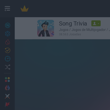
Song Trivia
-
Novos jogos
27
Jogos
/
Jogos de Multijogador
/
Conquistas
38,563 Jogadas
Trending
Atualizado
0
Recent
Random
Multijogador
2 Jogadores
Ação
Aventuras