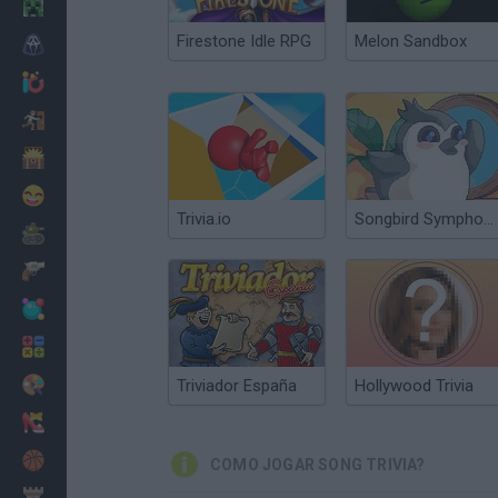
Minecraft
Firestone Idle RPG
Melon Sandbox
Terror
Jogos .io
Fugir
Dinossauros
Divertidos
Trivia.io
Songbird Symphony
Guerra
Armas
Bolas
Matemáticas
Pintar
Triviador España
Hollywood Trivia
Moda
Basquete
COMO JOGAR SONG TRIVIA?
Estratégia