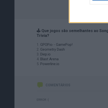
🕹️ Que jogos são semelhantes ao Son
Trivia?
GPOP.io - GamePop!
Geometry Dash
Diep.io
Blast Arena
Powerline.io
COMENTÁRIOS
ERROR :(