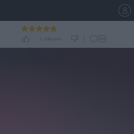
5
-
208
votos