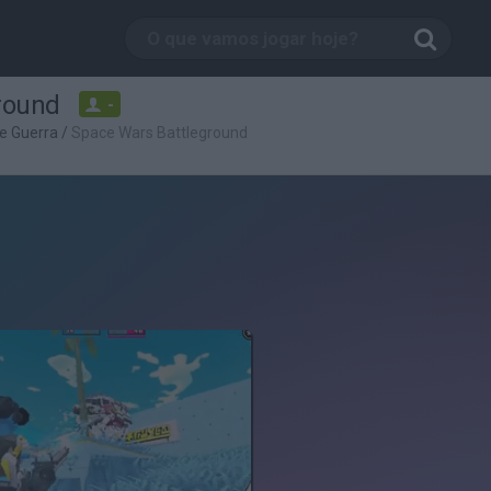
round
-
e Guerra
/
Space Wars Battleground