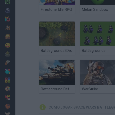
Minecraft
Firestone Idle RPG
Melon Sandbox
Terror
Jogos .io
Fugir
Dinossauros
Divertidos
Battlegrounds2D.io
Battlegrounds
Guerra
Armas
Bolas
Matemáticas
Pintar
Battleground Defense
WarStrike
Moda
Basquete
COMO JOGAR SPACE WARS BATTLEG
Estratégia