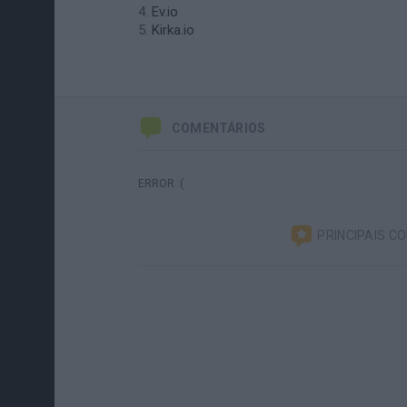
Ev.io
Kirka.io
COMENTÁRIOS
ERROR :(
PRINCIPAIS C