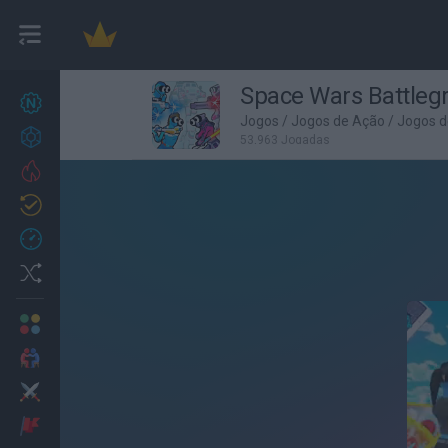
Space Wars Battleg
Novos jogos
27
Jogos
/
Jogos de Ação
/
Jogos d
Conquistas
53,963 Jogadas
Trending
Atualizado
0
Recent
Random
Multijogador
2 Jogadores
Ação
Aventuras