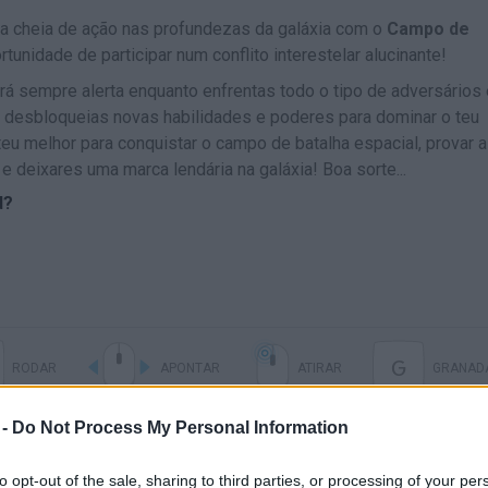
ha cheia de ação nas profundezas da galáxia com o
Campo de
rtunidade de participar num conflito interestelar alucinante!
rá sempre alerta enquanto enfrentas todo o tipo de adversários 
 desbloqueias novas habilidades e poderes para dominar o teu
teu melhor para conquistar o campo de batalha espacial, provar a
 e deixares uma marca lendária na galáxia! Boa sorte...
d?
G
RODAR
APONTAR
ATIRAR
GRANAD
 -
Do Not Process My Personal Information
Q
RECARREGAR
JETPACK
to opt-out of the sale, sharing to third parties, or processing of your per