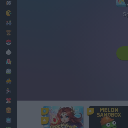
Corridas
Clássicos
S
Mario Bros
Infantil
Pokemon
Mesa
Cartas
Futebol
Carros
Motos
Vestir
Cozinhar
PC