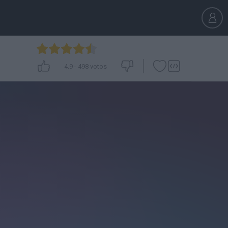
4.9
-
498
votos