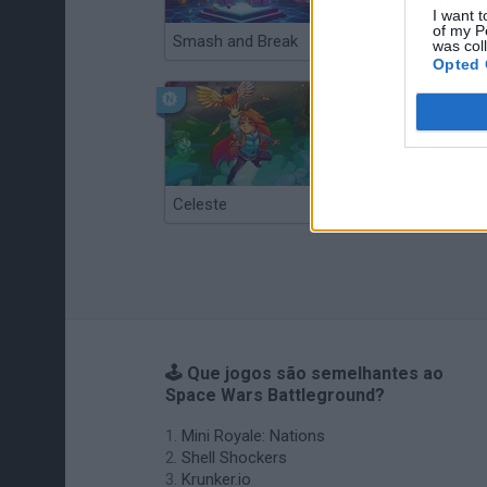
I want t
of my P
Smash and Break
Christmas Massacre
was col
Opted 
Celeste
Re:Run
🕹️ Que jogos são semelhantes ao
Space Wars Battleground?
Mini Royale: Nations
Shell Shockers
Krunker.io