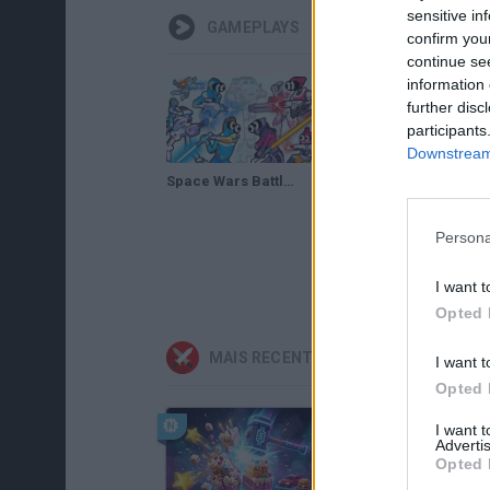
sensitive in
GAMEPLAYS
confirm you
continue se
information 
further disc
participants
Downstream 
Space Wars Battleground Gameplay
Persona
I want t
Opted 
MAIS RECENTES JOGOS DE AÇÃO
I want t
Opted 
I want 
Advertis
Opted 