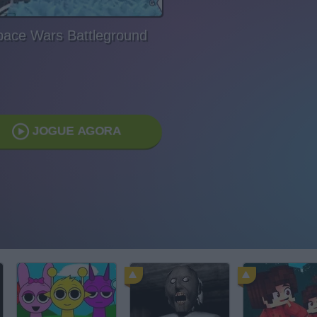
pace Wars Battleground
JOGUE AGORA