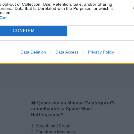
o opt-out of Collection, Use, Retention, Sale, and/or Sharing
ersonal Data that Is Unrelated with the Purposes for which it
Bonko
Five Nights at Epstein's
Gorilla Tag
lected.
Out
CONFIRM
Data Deletion
Data Access
Privacy Policy
Chameleon Hideout
Bad Cat Prankster: Mom’s Return
BFDI: Branche
❤️ Quais são as últimas %categoria%
semelhantes a Space Wars
Battleground?
Smash and Break
Christmas Massacre