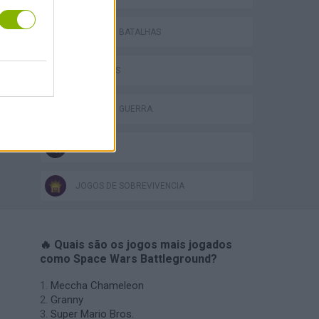
JOGOS DE BATALHAS
JOGOS FPS
JOGOS DE GUERRA
s
JOGOS .IO
JOGOS DE SOBREVIVÊNCIA
🔥 Quais são os jogos mais jogados
como Space Wars Battleground?
Meccha Chameleon
Granny
Super Mario Bros.