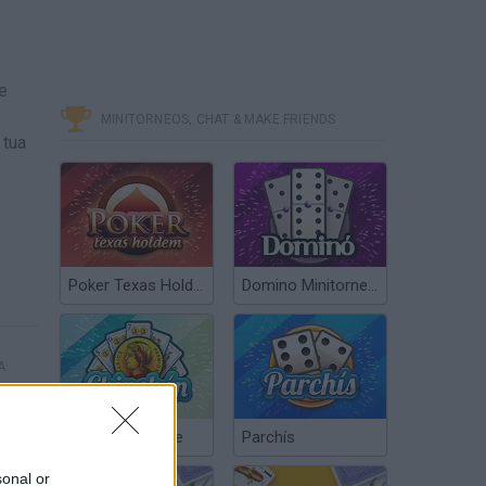
e
MINITORNEOS, CHAT & MAKE FRIENDS
 tua
Poker Texas Hold’em
Domino Minitorneos
A
Chinchón Online
Parchís
sonal or