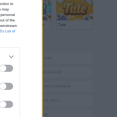
ection to
ou may
 personal
out of the
Truco Argentino
Tute
 downstream
B’s List of
ETIQUETAS
JOGOS DE AÇÃO
JOGOS MULTIJUGADOR
JOGOS DE TIROS E DISPAROS
COLEÇÕES DE JOGOS
JOGOS EM 3D