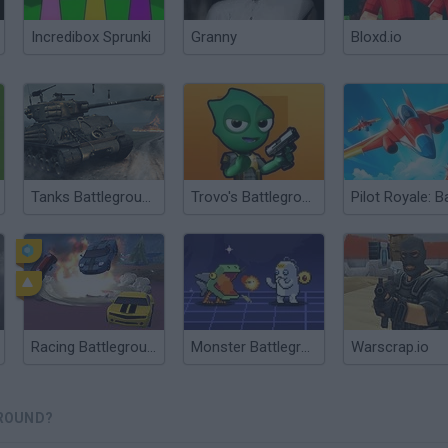
Incredibox Sprunki
Granny
Bloxd.io
Tanks Battleground
Trovo's Battlegrounds
Racing Battlegrounds
Monster Battlegrounds
Warscrap.io
ROUND?