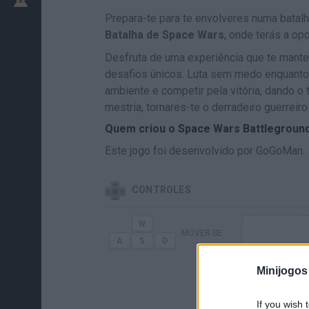
Prepara-te para te envolveres numa batal
Batalha de Space Wars
, onde terás a opo
Desfruta de uma experiência que te mante
desafios únicos. Luta sem medo enquanto
ambiente e competir pela vitória, dando o 
mestria, tornares-te o derradeiro guerreiro
Quem criou o Space Wars Battlegroun
Este jogo foi desenvolvido por GoGoMan.
CONTROLES
MOVER-SE
Minijogos
R
If you wish 