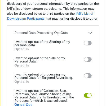
composições musicais.
disclosure of your personal information by third parties on the
IAB’s list of downstream participants. This information may
Quem criou o Sprunki 1996?
also be disclosed by us to third parties on the
IAB’s List of
Downstream Participants
that may further disclose it to other
Este jogo foi desenvolvido por Draker.
third parties.
Personal Data Processing Opt Outs
Etiquetas
I want to opt-out of the Sharing of my
personal data.
Opted In
JOGOS DE HABILIDADE
I want to opt-out of the Sale of my
Personal Data.
Opted In
COLEÇÕES DE JOGOS
I want to opt-out of processing my
Personal Data for Targeted Advertising.
JOGOS DE DJ
Opted In
I want to opt-out of Collection, Use,
Retention, Sale, and/or Sharing of my
JOGOS DIVERTIDOS
Personal Data that Is Unrelated with the
Purposes for which it was collected.
Opted Out