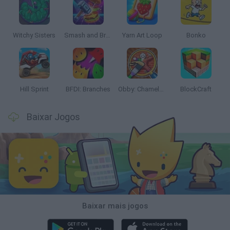
Witchy Sisters
Smash and Break
Yarn Art Loop
Bonko
Hill Sprint
BFDI: Branches
Obby: Chameleon: Paint & Hide
BlockCraft
Baixar Jogos
Baixar mais jogos