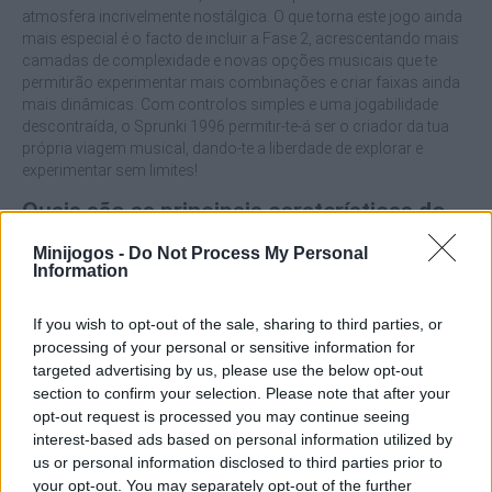
atmosfera incrivelmente nostálgica. O que torna este jogo ainda
mais especial é o facto de incluir a Fase 2, acrescentando mais
camadas de complexidade e novas opções musicais que te
permitirão experimentar mais combinações e criar faixas ainda
mais dinâmicas. Com controlos simples e uma jogabilidade
descontraída, o Sprunki 1996 permitir-te-á ser o criador da tua
própria viagem musical, dando-te a liberdade de explorar e
experimentar sem limites!
Quais são as principais caraterísticas do
Sprunki 1996?
Minijogos -
Do Not Process My Personal
Information
Cria música livremente e sem restrições.
If you wish to opt-out of the sale, sharing to third parties, or
Inspirado no Incredibox, este mod oferece uma
processing of your personal or sensitive information for
jogabilidade semelhante, permitindo-te criar ritmos e
melodias.
targeted advertising by us, please use the below opt-out
Mergulha na atmosfera dos anos 90 com sons e gráficos
section to confirm your selection. Please note that after your
nostálgicos.
opt-out request is processed you may continue seeing
Acede a novas combinações e opções para enriquecer a
interest-based ads based on personal information utilized by
tua experiência musical.
us or personal information disclosed to third parties prior to
Experimenta diferentes sons e cria as tuas próprias
your opt-out. You may separately opt-out of the further