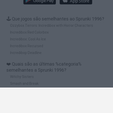
🕹️ Que jogos são semelhantes ao Sprunki 1996?
Ozzybox Terrors: Incredibox with Horror Characters
Incredibox Red Colorbox
Incredibox: Cool As Ice
Incredibox Recursed
Incredibop Deadline
❤️ Quais são as últimas %categoria%
semelhantes a Sprunki 1996?
Witchy Sisters
Smash and Break
Yarn Art Loop
Bonko
Hill Sprint