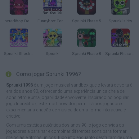
Incredibop Deadline
Funnybox: For The Lols
Sprunki Phase 5
Sprunkilairity
Sprunki Shocked
Sprunki
Sprunki Phase 8
Sprunki Phase 777
Como jogar Sprunki 1996?
Sprunki 1996
é um jogo musical sandbox que o levará de volta à
era dos anos 90, oferecendo uma experiência única cheia de
sons retro e uma jogabilidade envolvente. Inspirado no popular
jogo Incredibox, este mod inovador permitirá aos jogadores
experimentar a criação de música de uma forma interactiva e
criativa.
Com uma estética autêntica dos anos 90, o jogo convida os
jogadores a baralhar e combinar diferentes sons para formar
melodias e ritmos únicos, tudo isto enquanto desfrutam de uma