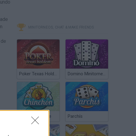
mundo
dade
am
MINITORNEOS, CHAT & MAKE FRIENDS
 de
Poker Texas Hold’em
Domino Minitorneos
Chinchón Online
Parchís