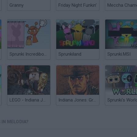
Granny
Friday Night Funkin'
Sprunki Incredibox: Long Hand
Sprunkiland
Sprunki.MSI
LEGO - Indiana Jones Adventures
Indiana Jones: Greatest Adventures
Sprunki's Worl
 IN MELODIA?