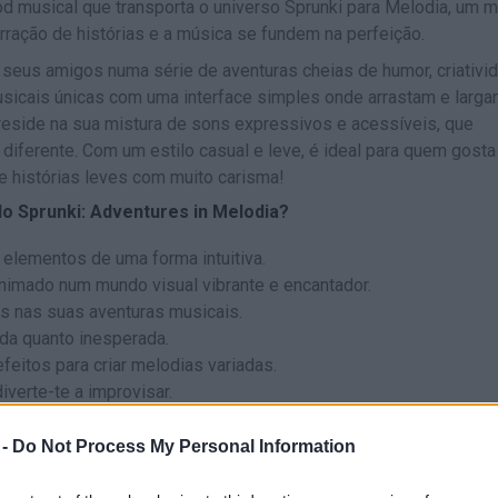
 musical que transporta o universo Sprunki para Melodia, um 
ração de histórias e a música se fundem na perfeição.
seus amigos numa série de aventuras cheias de humor, criativi
usicais únicas com uma interface simples onde arrastam e larg
reside na sua mistura de sons expressivos e acessíveis, que
diferente. Com um estilo casual e leve, é ideal para quem gosta
 e histórias leves com muito carisma!
 do Sprunki: Adventures in Melodia?
elementos de uma forma intuitiva.
nimado num mundo visual vibrante e encantador.
s nas suas aventuras musicais.
ida quanto inesperada.
eitos para criar melodias variadas.
verte-te a improvisar.
-te com a narrativa que acompanha cada sessão.
 -
Do Not Process My Personal Information
 diversão está em experimentar e deixar a música fluir