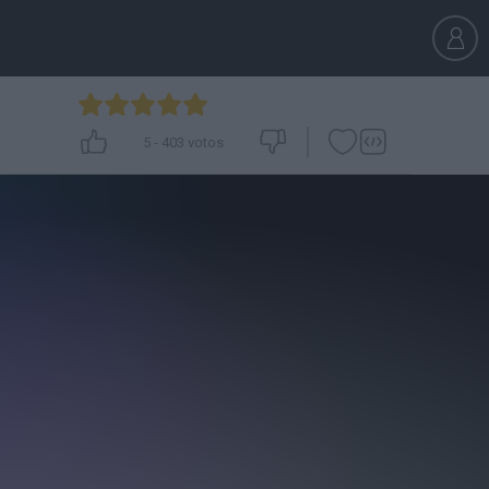
5
-
403
votos