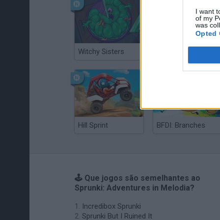
I want t
of my P
was col
Opted 
Witchy Sisters
Smash and Break
Hill Sprint
BFDI: Branches
🕹️ Que jogos são semelhantes ao
Sprunki: Adventures in Melodia?
Incredibox Sprunki
Sprunki But I Ruined It