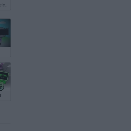
Meccha Chameleon
d