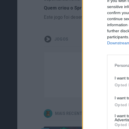
If you wish 
sensitive in
Quem criou o Sprunki: Adventures in M
confirm you
Este jogo foi desenvolvido pela Tops.
continue se
information 
further disc
participants
JOGOS
Downstream 
Persona
I want t
Opted 
I want t
Opted 
MAIS RECENTES JOGOS INFANTIS
I want 
Advertis
Opted 