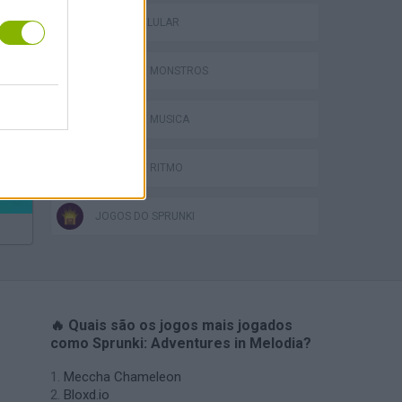
JOGOS CELULAR
JOGOS DE MONSTROS
Bad Cat Prankster: Mom’s Return
JOGOS DE MÚSICA
JOGOS DE RITMO
JOGOS DO SPRUNKI
🔥 Quais são os jogos mais jogados
como Sprunki: Adventures in Melodia?
Meccha Chameleon
Bloxd.io