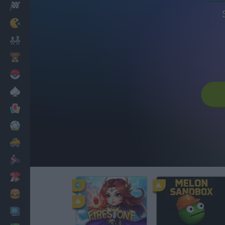
Corridas
Clássicos
Mario Bros
Infantil
Pokemon
Mesa
Cartas
Futebol
Carros
Motos
Vestir
Cozinhar
PC