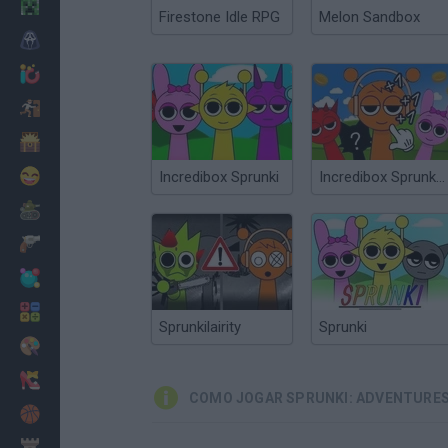
Minecraft
Firestone Idle RPG
Melon Sandbox
Terror
Jogos .io
Fugir
Dinossauros
Divertidos
Incredibox Sprunki
Incredibox Sprunki: Clicker
Guerra
Armas
Bolas
Matemáticas
Sprunkilairity
Sprunki
Pintar
Moda
COMO JOGAR SPRUNKI: ADVENTURES
Basquete
Estratégia