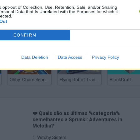
o opt-out of Collection, Use, Retention, Sale, and/or Sharing
ersonal Data that Is Unrelated with the Purposes for which it
lected.
Out
Yarn Art Loop
Bonko
CONFIRM
Data Deletion
Data Access
Privacy Policy
Obby: Chameleon: Paint & Hide
Flying Robot Transform
BlockCraft
❤️ Quais são as últimas %categoria%
semelhantes a Sprunki: Adventures in
Melodia?
Witchy Sisters