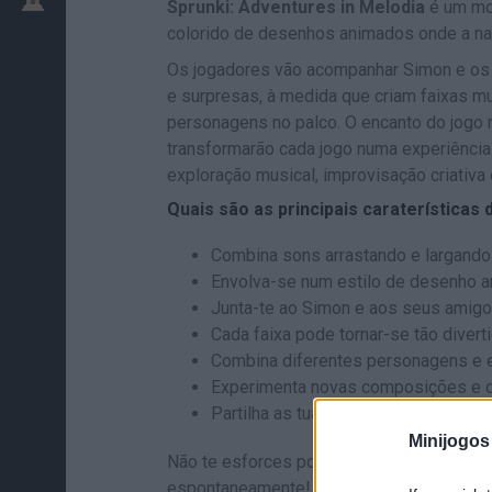
Sprunki: Adventures in Melodia
é um mod
colorido de desenhos animados onde a nar
Os jogadores vão acompanhar Simon e os 
e surpresas, à medida que criam faixas m
personagens no palco. O encanto do jogo 
transformarão cada jogo numa experiência 
exploração musical, improvisação criativa
Quais são as principais caraterísticas
Combina sons arrastando e largando 
Envolva-se num estilo de desenho a
Junta-te ao Simon e aos seus amigo
Cada faixa pode tornar-se tão divert
Combina diferentes personagens e ef
Experimenta novas composições e di
Partilha as tuas criações e diverte
Minijogos
Não te esforces por atingir a perfeição, a
espontaneamente!