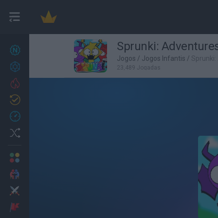
Sprunki: Adventures
Novos jogos
27
Jogos
/
Jogos Infantis
/
Sprunki:
Conquistas
23,489 Jogadas
Trending
Atualizado
0
Recent
Random
Multijogador
2 Jogadores
Ação
Aventuras