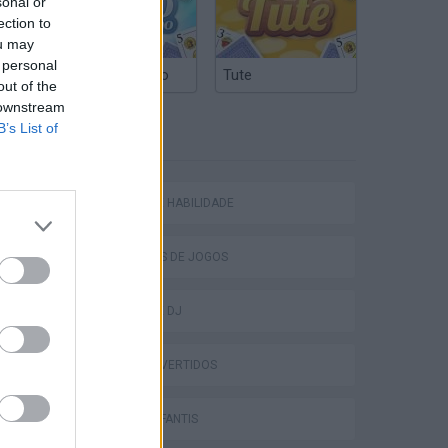
sonal or
ection to
ou may
 personal
Truco Argentino
Tute
out of the
 downstream
B’s List of
ETIQUETAS
JOGOS DE HABILIDADE
COLEÇÕES DE JOGOS
JOGOS DE DJ
JOGOS DIVERTIDOS
JOGOS INFANTIS