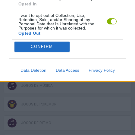
Opted In
JOGOS DIVERTIDOS
I want to opt-out of Collection, Use,
Retention, Sale, and/or Sharing of my
Personal Data that Is Unrelated with the
Purposes for which it was collected.
JOGOS INFANTIS
Opted Out
CONFIRM
JOGOS CELULAR
JOGOS DE MONSTROS
Data Deletion
Data Access
Privacy Policy
JOGOS DE MÚSICA
JOGOS DE POKEMON
JOGOS DE RITMO