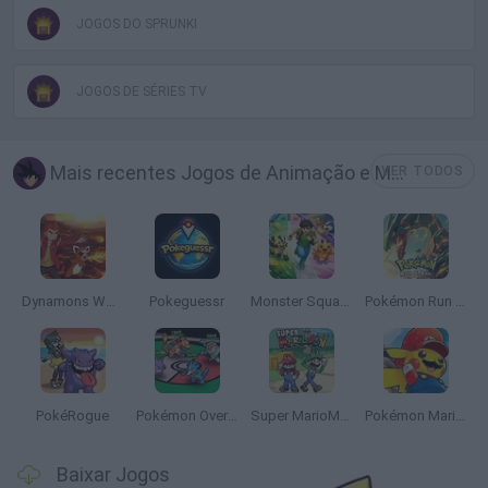
JOGOS DO SPRUNKI
JOGOS DE SÉRIES TV
Mais recentes Jogos de Animação e Manga
VER TODOS
Dynamons World
Pokeguessr
Monster Squad Rush
Pokémon Run & Bun
PokéRogue
Pokémon Overlord
Super MarioMon
Pokémon Mario Red
Baixar Jogos