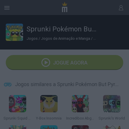
Sprunki Pokémon But Pyramixed
Jogos
/
Jogos de Animação e Manga
/
Jogos de Pokemon
JOGUE AGORA
Jogos similares a Sprunki Pokémon But Pyramixed
Sprunki Squid Game
Y-Box Insomnia
Incredibox Abgerny
Sprunki's World