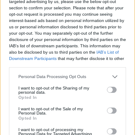
targeted advertising by us, please use the below opt-out
Visualiza o mundo Pokémon através de um filtro
section to confirm your selection. Please note that after your
geométrico, com contornos de néon e paletas de cores
opt-out request is processed you may continue seeing
deslumbrantes.
interest-based ads based on personal information utilized by
O Sprunki Pokémon But Pyramixed Mod é o local perfeito para
us or personal information disclosed to third parties prior to
soltar a criatividade, experimentar os sons Pokémon e
your opt-out. You may separately opt-out of the further
mergulhar numa mistura única de nostalgia e distorção. Estás
disclosure of your personal information by third parties on the
pronto para criar as batidas mais excitantes e misteriosas da
IAB’s list of downstream participants. This information may
tua vida?
also be disclosed by us to third parties on the
IAB’s List of
Downstream Participants
that may further disclose it to other
third parties.
Etiquetas
Personal Data Processing Opt Outs
I want to opt-out of the Sharing of my
JOGOS DE HABILIDADE
personal data.
Opted In
I want to opt-out of the Sale of my
COLEÇÕES DE JOGOS
Personal Data.
Opted In
JOGOS DE DJ
I want to opt-out of processing my
Personal Data for Targeted Advertising.