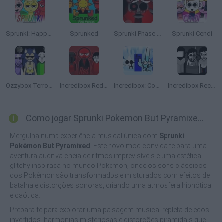
Sprunki: Happy Tree Friends
Sprunked
Sprunki Phase 10 Definitive
Sprunki Cendi
Ozzybox Terrors: Incredibox with Horror Characters
Incredibox Red Colorbox
Incredibox: Cool As Ice
Incredibox Recursed
Como jogar Sprunki Pokemon But Pyramixed?
Mergulha numa experiência musical única com
Sprunki
Pokémon But Pyramixed
! Este novo mod convida-te para uma
aventura auditiva cheia de ritmos imprevisíveis e uma estética
glitchy inspirada no mundo Pokémon, onde os sons clássicos
dos Pokémon são transformados e misturados com efeitos de
batalha e distorções sonoras, criando uma atmosfera hipnótica
e caótica.
Prepara-te para explorar uma paisagem musical repleta de ecos
invertidos, harmonias misteriosas e distorções piramidais que