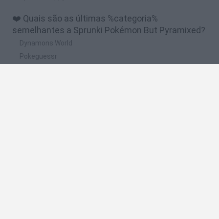
❤️ Quais são as últimas %categoria%
semelhantes a Sprunki Pokémon But Pyramixed?
Dynamons World
Pokeguessr
Monster Squad Rush
Pokémon Run & Bun
PokéRogue
🔥 Quais são os jogos mais jogados como
Sprunki Pokémon But Pyramixed?
Pokemon Quetzal
PokéRogue
Crazy Zombie 9: The Last Heroes
Pokémon Ruby Version
Super Smash Bros