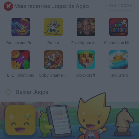
Mais recentes Jogos de Ação
VER TODOS
Smash and Break
Bonko
Five Nights at Epstein's
Chameleon Hideout
BFDI: Branches
Obby: Chameleon: Paint & Hide
BlockCraft
Tank Stars
Baixar Jogos