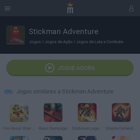
Stickman Adventure
Jogos
/
Jogos de Ação
/
Jogos de Luta e Combate
JOGUE AGORA
Jogos similares a Stickman Adventure
For Honor Warriors.io
Runic Rampage
Stickman Legends: Survival RPG
Empire Defender TD