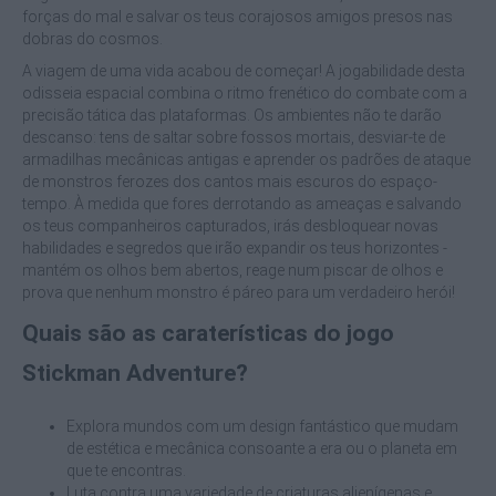
forças do mal e salvar os teus corajosos amigos presos nas
dobras do cosmos.
A viagem de uma vida acabou de começar! A jogabilidade desta
odisseia espacial combina o ritmo frenético do combate com a
precisão tática das plataformas. Os ambientes não te darão
descanso: tens de saltar sobre fossos mortais, desviar-te de
armadilhas mecânicas antigas e aprender os padrões de ataque
de monstros ferozes dos cantos mais escuros do espaço-
tempo. À medida que fores derrotando as ameaças e salvando
os teus companheiros capturados, irás desbloquear novas
habilidades e segredos que irão expandir os teus horizontes -
mantém os olhos bem abertos, reage num piscar de olhos e
prova que nenhum monstro é páreo para um verdadeiro herói!
Quais são as caraterísticas do jogo
Stickman Adventure?
Explora mundos com um design fantástico que mudam
de estética e mecânica consoante a era ou o planeta em
que te encontras.
Luta contra uma variedade de criaturas alienígenas e