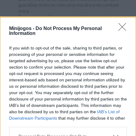
guardiões místicos com uma mecânica de combate
única.
Testa os teus reflexos contra plataformas móveis,
espigões escondidos e raios laser que desafiam o teu
Minijogos -
Do Not Process My Personal
progresso.
Information
Localiza e liberta os teus amigos perdidos no mapa para
fortaleceres o teu espírito guerreiro e avançares na
história.
If you wish to opt-out of the sale, sharing to third parties, or
Domina controlos de ataque e esquiva intuitivos e
processing of your personal or sensitive information for
precisos, ideais para resolver batalhas de alta intensidade.
targeted advertising by us, please use the below opt-out
Desfruta de uma viagem contínua de exploração e
section to confirm your selection. Please note that after your
surpresas visuais concebidas para os fãs de grandes
opt-out request is processed you may continue seeing
feitos.
interest-based ads based on personal information utilized by
us or personal information disclosed to third parties prior to
Quem criou o Stickman Adventure?
your opt-out. You may separately opt-out of the further
disclosure of your personal information by third parties on the
Este jogo foi desenvolvido pela Yizhiyuan Network Technology
IAB’s list of downstream participants. This information may
Co., Ltd.
also be disclosed by us to third parties on the
IAB’s List of
Downstream Participants
that may further disclose it to other
third parties.
Etiquetas