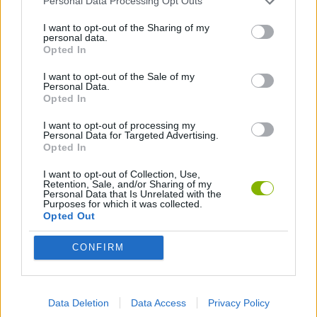
Personal Data Processing Opt Outs
JOGOS DE AVENTURAS
I want to opt-out of the Sharing of my
personal data.
Opted In
JOGOS DE AÇÃO
I want to opt-out of the Sale of my
Personal Data.
Opted In
JOGOS DE LUTA E COMBATE
I want to opt-out of processing my
Personal Data for Targeted Advertising.
Opted In
JOGOS DE PLATAFORMAS
I want to opt-out of Collection, Use,
Retention, Sale, and/or Sharing of my
Personal Data that Is Unrelated with the
COLEÇÕES DE JOGOS
Purposes for which it was collected.
Opted Out
JOGOS DE ARMAS
CONFIRM
JOGOS DE ESPADAS
Data Deletion
Data Access
Privacy Policy