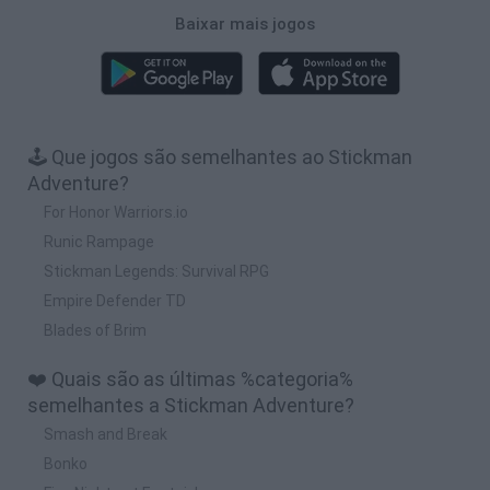
Baixar mais jogos
🕹️ Que jogos são semelhantes ao Stickman
Adventure?
For Honor Warriors.io
Runic Rampage
Stickman Legends: Survival RPG
Empire Defender TD
Blades of Brim
❤️ Quais são as últimas %categoria%
semelhantes a Stickman Adventure?
Smash and Break
Bonko