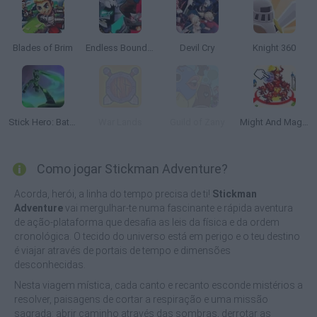
Blades of Brim
Endless Boundary
Devil Cry
Knight 360
Stick Hero: Battle Legacy
War Lands
Guild of Zany
Might And Magic Armies
Como jogar Stickman Adventure?
Acorda, herói, a linha do tempo precisa de ti!
Stickman
Adventure
vai mergulhar-te numa fascinante e rápida aventura
de ação-plataforma que desafia as leis da física e da ordem
cronológica. O tecido do universo está em perigo e o teu destino
é viajar através de portais de tempo e dimensões
desconhecidas.
Nesta viagem mística, cada canto e recanto esconde mistérios a
resolver, paisagens de cortar a respiração e uma missão
sagrada: abrir caminho através das sombras, derrotar as