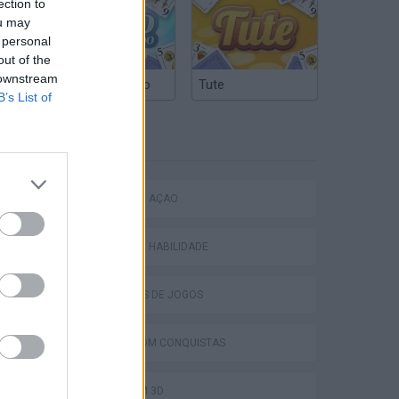
ection to
ou may
 personal
out of the
 downstream
Truco Argentino
Tute
B’s List of
ETIQUETAS
JOGOS DE AÇÃO
JOGOS DE HABILIDADE
COLEÇÕES DE JOGOS
JOGOS COM CONQUISTAS
JOGOS EM 3D