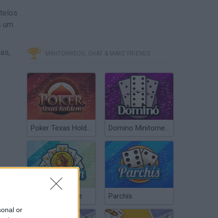
telos
s um
as,
MINITORNEOS, CHAT & MAKE FRIENDS
Poker Texas Hold’em
Domino Minitorneos
Chinchón Online
Parchís
sonal or