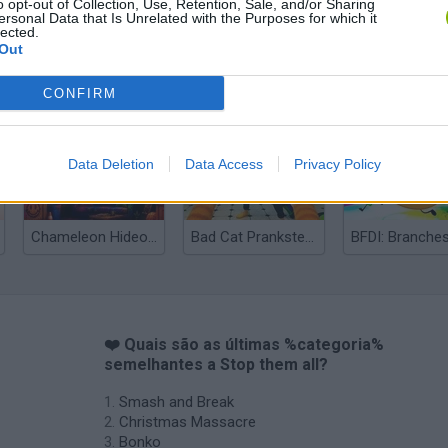
o opt-out of Collection, Use, Retention, Sale, and/or Sharing
ersonal Data that Is Unrelated with the Purposes for which it
lected.
Out
Bonko
Five Nights at Epstein's
Gorilla Tag
CONFIRM
Data Deletion
Data Access
Privacy Policy
Chameleon Hideout
Bad Cat Prankster: Mom’s Return
BFDI: Branche
❤️ Quais são as últimas %categoria%
semelhantes a Stop them all?
Smash and Break
Christmas Massacre
Bonko