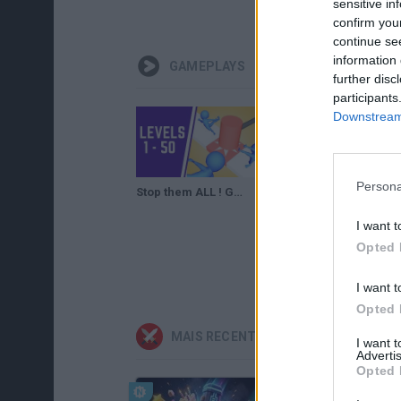
sensitive in
confirm you
continue se
information 
GAMEPLAYS
further disc
participants
Downstream 
Persona
Stop them ALL ! Game Level 1-50 Walkthrough
Stop them ALL ! Game Level 51-80 Walkthrough
I want t
Opted 
I want t
Opted 
MAIS RECENTES JOGOS DE AÇÃO
I want 
Advertis
Opted 