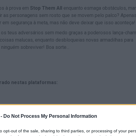
xos à prova em
Stop Them All
enquanto esmaga obstáculos, mar
ruir as personagens sem rosto que se movem pelo palco? Apena
ar em segurança à meta, mas não deve deixar que isso aconteça!
os os teus adversários sem medo graças a poderosos lança-cham
s coisas malucas, enquanto desbloqueias novas armadilhas para
 ninguém sobreviver! Boa sorte...
rado nestas plataformas:
 -
Do Not Process My Personal Information
to opt-out of the sale, sharing to third parties, or processing of your per