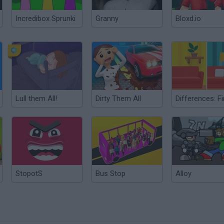
Incredibox Sprunki
Granny
Bloxd.io
Lull them All!
Dirty Them All
StopotS
Bus Stop
Alloy