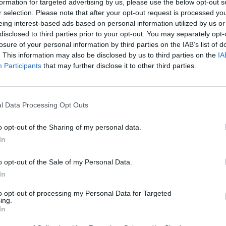
formation for targeted advertising by us, please use the below opt-out s
SELECCIONAR/MOVERTE
r selection. Please note that after your opt-out request is processed y
eing interest-based ads based on personal information utilized by us or
disclosed to third parties prior to your opt-out. You may separately opt-
losure of your personal information by third parties on the IAB’s list of
. This information may also be disclosed by us to third parties on the
IA
Participants
that may further disclose it to other third parties.
l Data Processing Opt Outs
Stop them ALL ! Game Level 81-100 Walkthrough
o opt-out of the Sharing of my personal data.
In
VER MAIS
o opt-out of the Sale of my Personal Data.
In
to opt-out of processing my Personal Data for Targeted
ing.
In