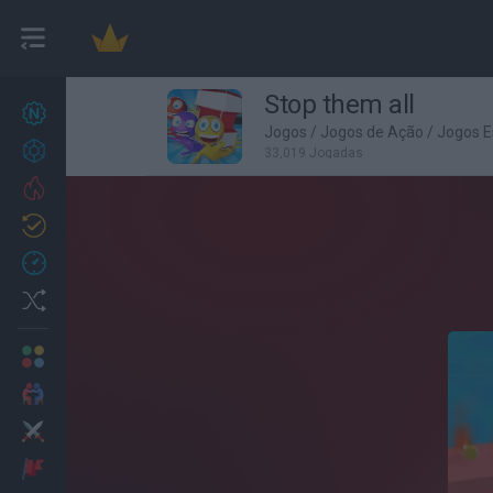
Stop them all
Novos jogos
27
Jogos
/
Jogos de Ação
/
Jogos E
Conquistas
33,019 Jogadas
Trending
Atualizado
0
Recent
Random
Multijogador
2 Jogadores
Ação
Aventuras