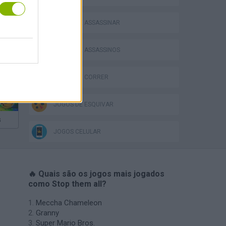
JOGOS DE ASSASSINAR
JOGOS DE ASSASSINOS
JOGOS DE CORRER
JOGOS DE ESQUIVAR
s
JOGOS CELULAR
🔥 Quais são os jogos mais jogados
como Stop them all?
Meccha Chameleon
Granny
Super Mario Bros.