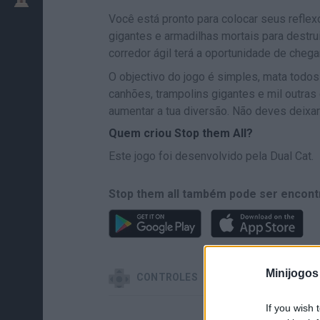
Você está pronto para colocar seus refle
gigantes e armadilhas mortais para dest
corredor ágil terá a oportunidade de cheg
O objectivo do jogo é simples, mata tod
canhões, trampolins gigantes e mil outra
aumentar a tua diversão. Não deves deixar
Quem criou Stop them All?
Este jogo foi desenvolvido pela Dual Cat.
Stop them all também pode ser encont
Minijogos
CONTROLES
If you wish 