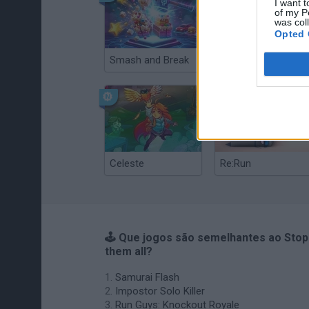
I want t
of my P
was col
Opted 
Smash and Break
Christmas Massacre
Celeste
Re:Run
🕹️ Que jogos são semelhantes ao Stop
them all?
Samurai Flash
Impostor Solo Killer
Run Guys: Knockout Royale