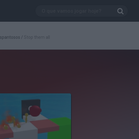
spantosos
/
Stop them all