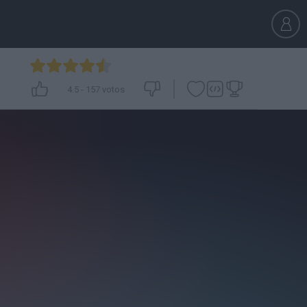
4.5
-
157
votos