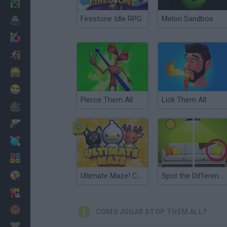
Minecraft
Firestone Idle RPG
Melon Sandbox
Terror
Jogos .io
Fugir
Dinossauros
Divertidos
Pierce Them All
Lick Them All
Guerra
Armas
Bolas
Matemáticas
Pintar
Ultimate Maze! Collect them All
Spot the Difference: Find Them All
Moda
Basquete
COMO JOGAR STOP THEM ALL?
Estratégia