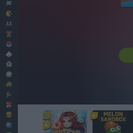
Corridas
Clássicos
Mario Bros
Infantil
Pokemon
Mesa
Cartas
Futebol
Carros
Motos
Vestir
Cozinhar
PC