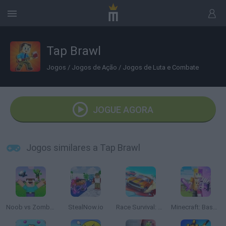
Tap Brawl
Jogos
/
Jogos de Ação
/
Jogos de Luta e Combate
JOGUE AGORA
Jogos similares a Tap Brawl
Noob vs Zombies: Survival! 3D
StealNow.io
Race Survival: Arena King
Minecraft: Base Defenses