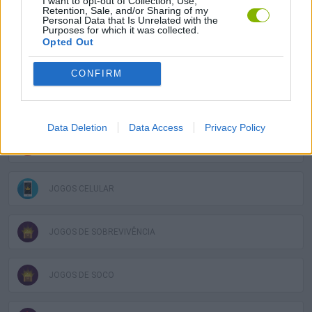
I want to opt-out of Collection, Use,
Retention, Sale, and/or Sharing of my
JOGOS DE LUTA E COMBATE
Personal Data that Is Unrelated with the
Purposes for which it was collected.
Opted Out
COLEÇÕES DE JOGOS
CONFIRM
JOGOS EM 3D
Data Deletion
Data Access
Privacy Policy
JOGOS DE DEFESA
JOGOS CELULAR
JOGOS DE SOBREVIVÊNCIA
JOGOS DE SOCO