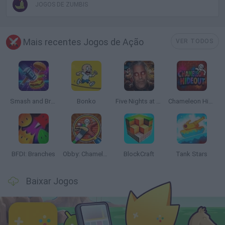
JOGOS DE ZUMBIS
Mais recentes Jogos de Ação
VER TODOS
Smash and Break
Bonko
Five Nights at Epstein's
Chameleon Hideout
BFDI: Branches
Obby: Chameleon: Paint & Hide
BlockCraft
Tank Stars
Baixar Jogos