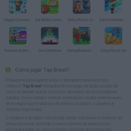
Veggie Survivors
Eat Blobs Simulator
Obby Prison: Craft Escape
Sword Master: Slice Your Enemies!
Tsunami Brainrots Online
Duo Defense
SwingBrainrots.io
Curvy Punch 3d
Como jogar Tap Brawl?
Prepara-te para experimentar o derradeiro teste aos teus
reflexos!
Tap Brawl
mergulha-te num jogo de ação arcade de
ritmo acelerado que te coloca no epicentro de uma perigosa
batalha. Como lutador central, enfrentarás ondas intermináveis
de inimigos que te atacam de ambos os lados, o objetivo é
simples mas brutal.
O objetivo é simples, mas brutal: tentar sobreviver o máximo de
tempo possível, derrotar o maior número de adversários
possível e bater os seus próprios recordes de pontuação,