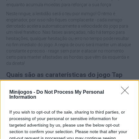
enquanto acumula moedas para reforçar a sua força.
Neste ringue, a lentidão será o teu pior inimigo! O ritmo é
enganador, por isso não fiques complacente - cada inimigo
derrotado acelera automaticamente a velocidade do jogo para
um nível frenético. Nas fases avançadas, não há tempo para
hesitações; qualquer hesitação ou erro no tempo pode resultar
no fim imediato do jogo. A regra de ouro será manter um ataque
constante e preciso - reagir sem parar e atacar no momento
certo para manter afastadas as hordas que vêm da esquerda e
da direita!
Quais são as caraterísticas do jogo Tap
Brawl?
Minijogos -
Do Not Process My Personal
Information
Desfruta de um sistema de luta simples de aprender, mas
desafiante e de ritmo acelerado.
If you wish to opt-out of the sale, sharing to third parties, or
Enfrenta inimigos que se tornam mais rápidos e
processing of your personal or sensitive information for
perigosos a cada segundo que passa.
targeted advertising by us, please use the below opt-out
Usa as tuas moedas para ganhares visuais de
section to confirm your selection. Please note that after your
personagens, armas e novas fases de batalha.
opt-out request is processed you may continue seeing
Mecânica fácil de aprender combinada com gráficos