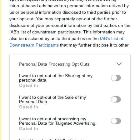
envolventes.
interest-based ads based on personal information utilized by
Um ciclo de jogo viciante que te permite jogar quantas
us or personal information disclosed to third parties prior to
vezes quiseres para bater o teu recorde pessoal.
your opt-out. You may separately opt-out of the further
Ganha moedas por cada inimigo derrotado e prepara-te
disclosure of your personal information by third parties on the
para ganhar!
IAB’s list of downstream participants. This information may
also be disclosed by us to third parties on the
IAB’s List of
Em Tap Brawl, os teus dedos serão a tua melhor arma! Mantém
Downstream Participants
that may further disclose it to other
os olhos no ecrã, pois um piscar de olhos no momento errado é
third parties.
tudo o que os teus adversários precisam para acabar contigo.
Sê rápido, preciso e torna-te o rei do cerco infinito - está na hora
Personal Data Processing Opt Outs
de lutar!
I want to opt-out of the Sharing of my
personal data.
Opted In
Etiquetas
I want to opt-out of the Sale of my
Personal Data.
Opted In
JOGOS DE AÇÃO
I want to opt-out of processing my
Personal Data for Targeted Advertising.
JOGOS DE HABILIDADE
Opted In