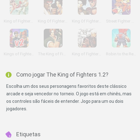
King of Fighters Wing 1.8
King Of Fighters Wing 1.85
King Of Fighters Wing 1.9
Street Fighter Creation
Kings of Fighters 2015 v.2.0
The King of Fighters
King of Fighters: Bull Edition
Robin to the Rescue 3D
Como jogar The King of Fighters 1.2?
Escolha um dos seus personagens favoritos deste clássico
arcade e seja vencedor no torneio. O jogo está em chinês, mas
os controles são fáceis de entender. Jogo para um ou dois
jogadores.
Etiquetas