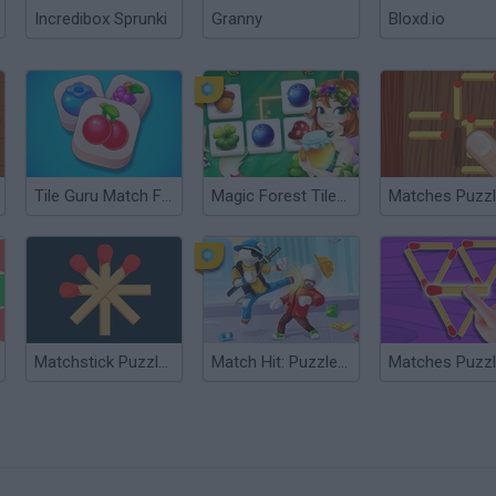
Incredibox Sprunki
Granny
Bloxd.io
Tile Guru Match Fun
Magic Forest Tiles Puzzle
Matches Puzz
Matchstick Puzzles Quest
Match Hit: Puzzle Fighter