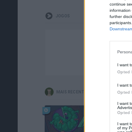
continue se
information 
JOGOS
further disc
participants
Downstream 
Persona
I want t
Opted 
I want t
MAIS RECENTES JOGOS DE ESTRATÉ
Opted 
I want 
Advertis
Opted 
I want t
of my P