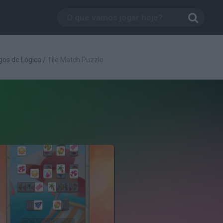
gos de Lógica
/
Tile Match Puzzle