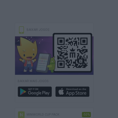
BAIXAR JOGOS
BAIXAR MAIS JOGOS
MINIWORLD CUP PACK
-50%