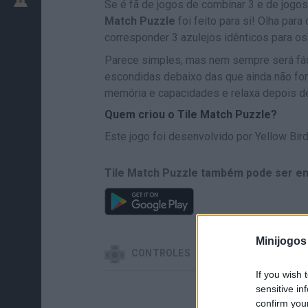
Se é fã de jogos de combinar 3 e de jog
Match Puzzle
foi feito para si! Olha par
corresponder 3 azulejos idênticos para os
Parece simples, mas nem sempre será fáci
escondidas debaixo das que ainda não for
memória e capacidades e relaxa depois de
Quem criou o Tile Match Puzzle?
Este jogo foi desenvolvido por Yellow Bir
Tile Match Puzzle também pode ser en
Minijogos
CONTROLES
If you wish 
sensitive in
confirm you