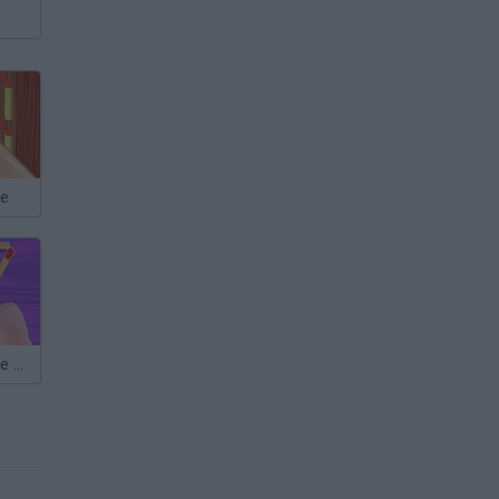
le
Matches Puzzle Game