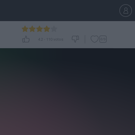
4.2
-
110
votos