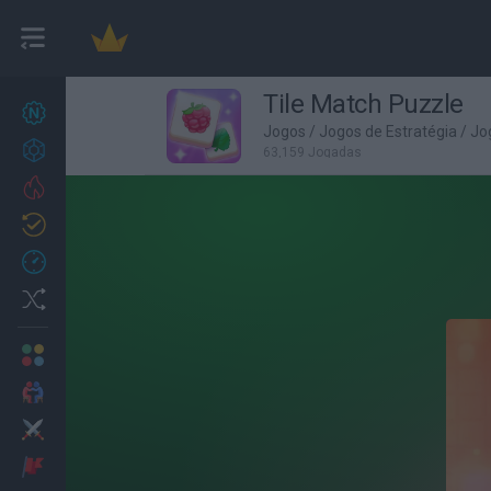
Tile Match Puzzle
Novos jogos
27
Jogos
/
Jogos de Estratégia
/
Jo
Conquistas
63,159 Jogadas
Trending
Atualizado
0
Recent
Random
Multijogador
2 Jogadores
Ação
Aventuras