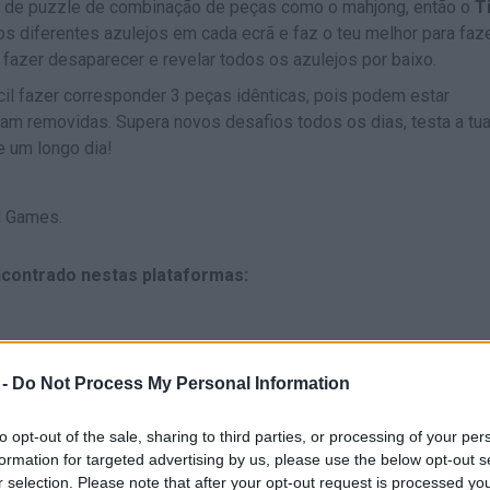
os de puzzle de combinação de peças como o mahjong, então o
T
a os diferentes azulejos em cada ecrã e faz o teu melhor para faz
 fazer desaparecer e revelar todos os azulejos por baixo.
l fazer corresponder 3 peças idênticas, pois podem estar
am removidas. Supera novos desafios todos os dias, testa a tu
 um longo dia!
d Games.
contrado nestas plataformas:
 -
Do Not Process My Personal Information
to opt-out of the sale, sharing to third parties, or processing of your per
formation for targeted advertising by us, please use the below opt-out s
ESCOLHER
r selection. Please note that after your opt-out request is processed y