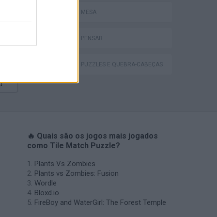
JOGOS DE MESA
JOGOS DE PENSAR
JOGOS DE PUZZLES E QUEBRA-CABEÇAS
VegaMix 2: Wild West
🔥 Quais são os jogos mais jogados
como Tile Match Puzzle?
Plants Vs Zombies
Plants vs Zombies: Fusion
Wordle
Bloxd.io
FireBoy and WaterGirl: The Forest Temple