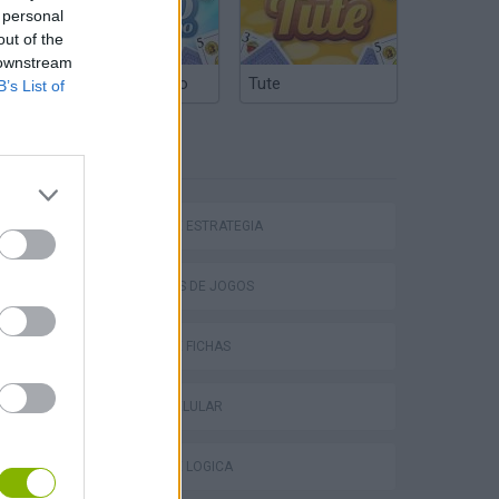
 personal
out of the
 downstream
Truco Argentino
Tute
B’s List of
ETIQUETAS
JOGOS DE ESTRATÉGIA
COLEÇÕES DE JOGOS
JOGOS DE FICHAS
JOGOS CELULAR
JOGOS DE LÓGICA