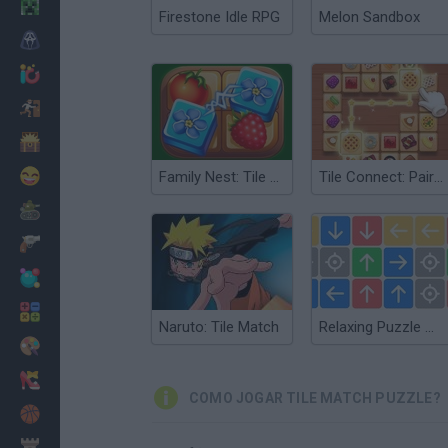
Minecraft
Firestone Idle RPG
Melon Sandbox
Terror
Jogos .io
Fugir
Dinossauros
Divertidos
Family Nest: Tile Match Puzzle
Tile Connect: Pair Matching
Guerra
Armas
Bolas
Matemáticas
Naruto: Tile Match
Relaxing Puzzle Match
Pintar
Moda
COMO JOGAR TILE MATCH PUZZLE?
Basquete
Estratégia