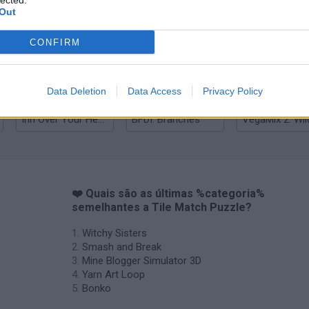
lected.
Out
Mine Blogger Simulator 3D
Yarn Art Loop
Bonko
CONFIRM
Data Deletion
Data Access
Privacy Policy
Inn Over Your Head
BFDI: Branches
❤️ Quais são as últimas %categoria%
semelhantes a Tile Match Puzzle?
Witchy Sisters
Smash and Break
Mine Blogger Simulator 3D
Yarn Art Loop
Bonko