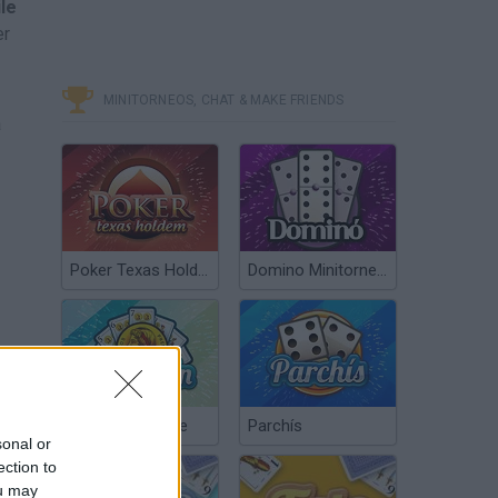
ile
er
MINITORNEOS, CHAT & MAKE FRIENDS
a
Poker Texas Hold’em
Domino Minitorneos
Chinchón Online
Parchís
sonal or
ection to
ou may