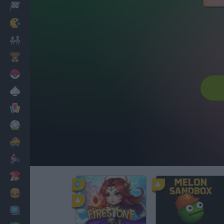
Corridas
Clássicos
Mario Bros
Infantil
Pokemon
Mesa
Cartas
Futebol
Carros
Motos
Vestir
Cozinhar
PC