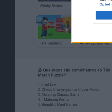
was col
Opted 
Witchy Sisters
Smash and Break
TNT Sandbox
Arrow Escape Master
🕹️ Que jogos são semelhantes ao Tile
Match Puzzle?
Fruit Link
Chess Challenges for Clever Minds
Mahjong Classic Game
🀄Mahjong Remix
Beautiful Mind Games