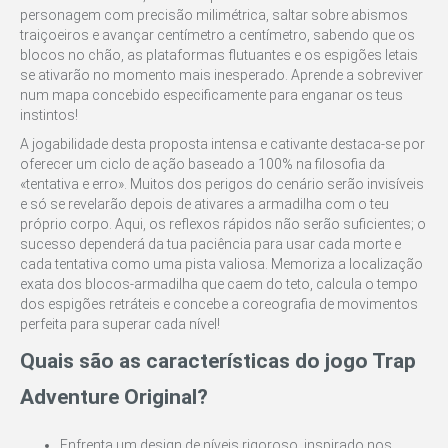
personagem com precisão milimétrica, saltar sobre abismos
traiçoeiros e avançar centímetro a centímetro, sabendo que os
blocos no chão, as plataformas flutuantes e os espigões letais
se ativarão no momento mais inesperado. Aprende a sobreviver
num mapa concebido especificamente para enganar os teus
instintos!
A jogabilidade desta proposta intensa e cativante destaca-se por
oferecer um ciclo de ação baseado a 100% na filosofia da
«tentativa e erro». Muitos dos perigos do cenário serão invisíveis
e só se revelarão depois de ativares a armadilha com o teu
próprio corpo. Aqui, os reflexos rápidos não serão suficientes; o
sucesso dependerá da tua paciência para usar cada morte e
cada tentativa como uma pista valiosa. Memoriza a localização
exata dos blocos-armadilha que caem do teto, calcula o tempo
dos espigões retráteis e concebe a coreografia de movimentos
perfeita para superar cada nível!
Quais são as características do jogo Trap
Adventure Original?
Enfrenta um design de níveis rigoroso, inspirado nos