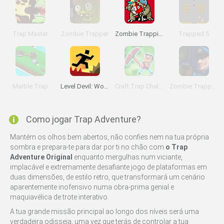
Trap Master
Zombie Trapper
Zombie Trapping
Trapped 5
Marble Trap
Level Devil: World of Traps
Craft Trap Challenge
Zombie Trapper 2
Como jogar Trap Adventure?
Mantém os olhos bem abertos, não confies nem na tua própria
sombra e prepara-te para dar por ti no chão com
o Trap
Adventure Original
enquanto mergulhas num viciante,
implacável e extremamente desafiante jogo de plataformas em
duas dimensões, de estilo retro, que transformará um cenário
aparentemente inofensivo numa obra-prima genial e
maquiavélica de trote interativo.
A tua grande missão principal ao longo dos níveis será uma
verdadeira odisseia, uma vez que terás de controlar a tua