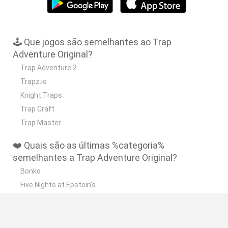
🕹️ Que jogos são semelhantes ao Trap
Adventure Original?
Trap Adventure 2
Trapz.io
Knight Traps
Trap Craft
Trap Master
❤️ Quais são as últimas %categoria%
semelhantes a Trap Adventure Original?
Bonko
Five Nights at Epstein's
Chameleon Hideout
BFDI: Branches
Obby: Chameleon: Paint & Hide