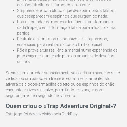
desafios «troll» mais famosos da Internet.
Surpreende-te com blocos que desabam, pisos falsos
que desaparecem e espinhos que surgem do nada.
Usa o contador de mortes a teu favor, transformando
cada tropeço em informação tática para a tua próxima
partida.
Desfruta de controlos responsivos e ultraprecisos,
essenciais para realizar saltos ao limite do pixel.
Põe à prova a tua resiliência mental numa experiência de
jogo exigente, concebida para os amantes de desafios
difíceis.
Se vires um corredor suspeitamente vazio, dá um pequeno salto
vertical ou um passo em frente e recua imediatamente. Isto
ativará os blocos-armadilha do teto ou os espinhos do chão
enquanto estiveres a salvo, permitindo-te avançar com
segurança no teu segundo movimento.
Quem criou o «Trap Adventure Original»?
Este jogo foi desenvolvido pela DarkPlay.