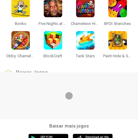
Bonko
Five Nights at Epstein's
Chameleon Hideout
BFDI: Branches
Obby: Chameleon: Paint & Hide
BlockCraft
Tank Stars
Paint Hide & Seek
Baixar Jogos
Baixar mais jogos