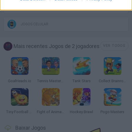
JOGOS DE ESQUIVAR
JOGOS CELULAR
Mais recentes Jogos de 2 jogadores
VER TODOS
GoalHeads.io
Tennis Masters 2026
Tank Stars
Collect Brainrot Arena
Tiny Football Cup 2026
Fight of Animals
Hockey Brawl
Pogo Masters
Baixar Jogos