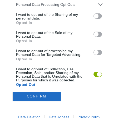
precisos permitirão percorrer distâncias maiores - não te
Personal Data Processing Opt Outs
distraias com as mudanças de cor e mantém-te concentrado!
I want to opt-out of the Sharing of my
personal data.
Opted In
Etiquetas
I want to opt-out of the Sale of my
Personal Data.
Opted In
JOGOS DE HABILIDADE
I want to opt-out of processing my
Personal Data for Targeted Advertising.
COLEÇÕES DE JOGOS
Opted In
I want to opt-out of Collection, Use,
Retention, Sale, and/or Sharing of my
JOGOS DE 2 JOGADORES
Personal Data that Is Unrelated with the
Purposes for which it was collected.
Opted Out
JOGOS EM 3D
CONFIRM
JOGOS DE CORRER
Data Deletion
Data Access
Privacy Policy