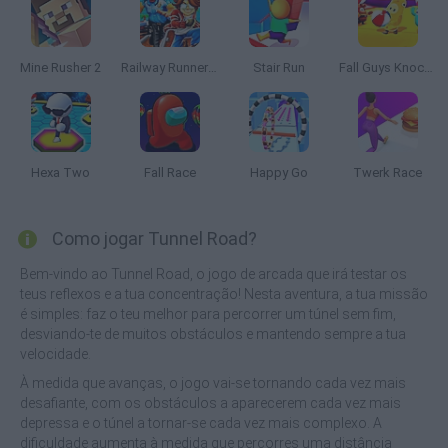
Mine Rusher 2
Railway Runner 3D
Stair Run
Fall Guys Knockout
Hexa Two
Fall Race
Happy Go
Twerk Race
Como jogar Tunnel Road?
Bem-vindo ao Tunnel Road, o jogo de arcada que irá testar os
teus reflexos e a tua concentração! Nesta aventura, a tua missão
é simples: faz o teu melhor para percorrer um túnel sem fim,
desviando-te de muitos obstáculos e mantendo sempre a tua
velocidade.
À medida que avanças, o jogo vai-se tornando cada vez mais
desafiante, com os obstáculos a aparecerem cada vez mais
depressa e o túnel a tornar-se cada vez mais complexo. A
dificuldade aumenta à medida que percorres uma distância