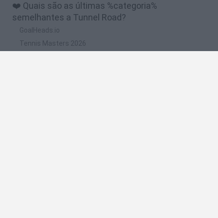
❤️ Quais são as últimas %categoria%
semelhantes a Tunnel Road?
GoalHeads.io
Tennis Masters 2026
Tank Stars
Collect Brainrot Arena
Tiny Football Cup 2026
🔥 Quais são os jogos mais jogados como Tunnel
Road?
Super Mario World Online
FireBoy and WaterGirl: The Forest Temple
Cuphead
Bad Ice-Cream
Level Devil 2