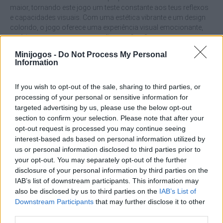
maior, tornando este jogo um teste constante aos teus reflexos
e capacidades visuais. Com uma estética vibrante e um design
colorido, o jogo oferece uma experiência visual emocionante,
perfeita para quem procura ação sem fim. Consegues manter a
calma e conquistar o túnel sem morrer a tentar?
Minijogos -
Do Not Process My Personal
Information
Quais são as principais caraterísticas do
jogo Tunnel Road?
If you wish to opt-out of the sale, sharing to third parties, or
processing of your personal or sensitive information for
targeted advertising by us, please use the below opt-out
Desfruta de um jogo para 1 ou 2 jogadores.
Experimenta como a velocidade aumenta e os obstáculos
section to confirm your selection. Please note that after your
se tornam mais imprevisíveis à medida que avanças.
opt-out request is processed you may continue seeing
Mergulha num ambiente com uma estética vibrante e
interest-based ads based on personal information utilized by
dinâmica de cores vivas e efeitos visuais que tornarão o
us or personal information disclosed to third parties prior to
jogo uma experiência única.
your opt-out. You may separately opt-out of the further
Viaja através de um túnel infinito, permitindo-te jogar sem
disclosure of your personal information by third parties on the
interrupções enquanto bates a tua própria pontuação
IAB’s list of downstream participants. This information may
mais alta.
also be disclosed by us to third parties on the
IAB’s List of
Downstream Participants
that may further disclose it to other
O segredo para sobreviver em Tunnel Road é, antes de mais,
third parties.
manter a calma. Reflexos mais controlados e movimentos