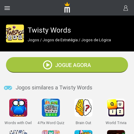
Twisty Words
Jogos
/
Jogos de Estratégia
/
Jogos de Lógica
JOGUE AGORA
Jogos similares a Twisty Words
Words with Owl
4 Pix Word Quiz
Brain Out
World Trivia