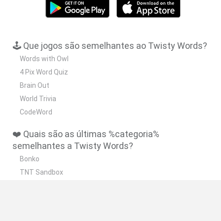
🕹️ Que jogos são semelhantes ao Twisty Words?
Words with Owl
4 Pix Word Quiz
Brain Out
World Trivia
CodeWord
❤️ Quais são as últimas %categoria%
semelhantes a Twisty Words?
Bonko
TNT Sandbox
Arrow Escape Master
Inn Over Your Head
BFDI: Branches