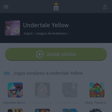
Undertale Yellow
Jogos
/
Juegos de Aventuras
/
Jogos de Aventura Gráfica
JOGUE AGORA
Jogos similares a Undertale Yellow
Impostor But Huggy Wuggy
AcademyTale
Undertale: Horrortale Teaser
Obby: Tower of Hell