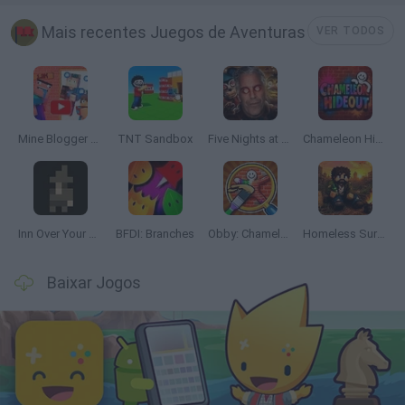
Mais recentes Juegos de Aventuras
VER TODOS
Mine Blogger Simulator 3D
TNT Sandbox
Five Nights at Epstein's
Chameleon Hideout
Inn Over Your Head
BFDI: Branches
Obby: Chameleon: Paint & Hide
Homeless Survival Online
Baixar Jogos