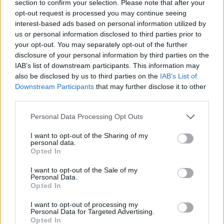
section to confirm your selection. Please note that after your
diplomacia ou confronto.
opt-out request is processed you may continue seeing
As tuas acções determinarão se Clover segue um
interest-based ads based on personal information utilized by
caminho pacífico, neutro ou de aniquilação.
us or personal information disclosed to third parties prior to
Descobre novas personagens, ambientes detalhados e
uma banda sonora original que capta perfeitamente a
your opt-out. You may separately opt-out of the further
nostalgia e a inovação.
disclosure of your personal information by third parties on the
IAB’s list of downstream participants. This information may
Presta muita atenção aos padrões de ataque dos bosses antes
also be disclosed by us to third parties on the
IAB’s List of
de agires - os seus movimentos contam muitas vezes uma
Downstream Participants
that may further disclose it to other
história, e aprenderes quando te deves esquivar e quando deves
third parties.
falar irá desbloquear diálogos únicos e rotas secretas que não
estão disponíveis através da força bruta!
Personal Data Processing Opt Outs
Quem criou Undertale Yellow?
I want to opt-out of the Sharing of my
personal data.
Este jogo foi desenvolvido pela TeamUTY.
Opted In
I want to opt-out of the Sale of my
Personal Data.
Etiquetas
Opted In
I want to opt-out of processing my
Personal Data for Targeted Advertising.
JOGOS DE AVENTURAS
Opted In