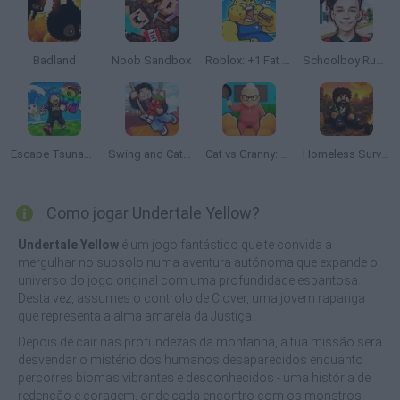
Badland
Noob Sandbox
Roblox: +1 Fat Every Second 🍔
Schoolboy Runaway: Home Escape
Escape Tsunami: Save and Steal Brainrot
Swing and Catch Brainrots
Cat vs Granny: Cat Simulator
Homeless Survival Online
Como jogar Undertale Yellow?
Undertale Yellow
é um jogo fantástico que te convida a
mergulhar no subsolo numa aventura autónoma que expande o
universo do jogo original com uma profundidade espantosa.
Desta vez, assumes o controlo de Clover, uma jovem rapariga
que representa a alma amarela da Justiça.
Depois de cair nas profundezas da montanha, a tua missão será
desvendar o mistério dos humanos desaparecidos enquanto
percorres biomas vibrantes e desconhecidos - uma história de
redenção e coragem, onde cada encontro com os monstros