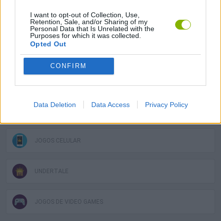
I want to opt-out of Collection, Use,
JOGOS DE HABILIDADE
Retention, Sale, and/or Sharing of my
Personal Data that Is Unrelated with the
Purposes for which it was collected.
Opted Out
COLEÇÕES DE JOGOS
CONFIRM
JOGOS DE AVENTURA GRÁFICA
Data Deletion
Data Access
Privacy Policy
JOGOS DE ESQUIVAR
JOGOS CELULAR
UNDERTALE
JOGOS DE VIDEO GAMES