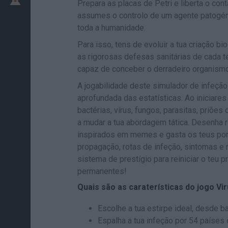
Prepara as placas de Petri e liberta o con
assumes o controlo de um agente patogénic
toda a humanidade.
Para isso, tens de evoluir a tua criação b
as rigorosas defesas sanitárias de cada te
capaz de conceber o derradeiro organismo 
A jogabilidade deste simulador de infeç
aprofundada das estatísticas. Ao iniciares
bactérias, vírus, fungos, parasitas, priõe
a mudar a tua abordagem tática. Desenha
inspirados em memes e gasta os teus po
propagação, rotas de infeção, sintomas e
sistema de prestígio para reiniciar o teu
permanentes!
Quais são as caraterísticas do jogo Vir
Escolhe a tua estirpe ideal, desde b
Espalha a tua infeção por 54 países 