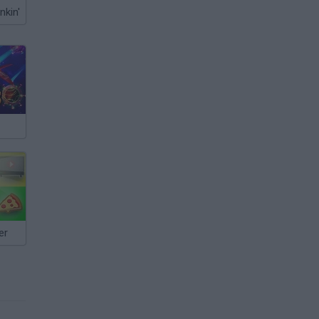
nkin'
er