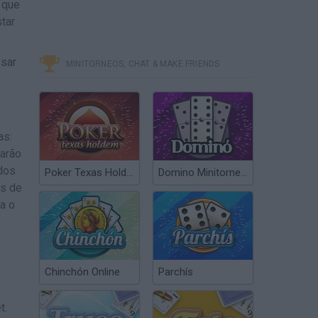
 que
tar
ssar
MINITORNEOS, CHAT & MAKE FRIENDS
as:
garão
dos
Poker Texas Hold’em
Domino Minitorneos
es de
a o
Chinchón Online
Parchís
t.