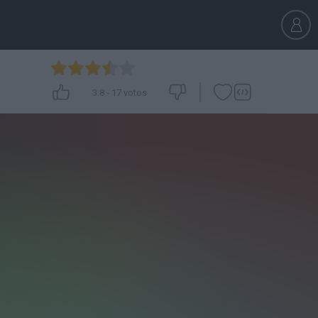
3.8
-
17
votos