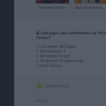
Chameleon Hideout
Bad Cat Prankster: Mom’s Return
🕹️ Que jogos são semelhantes ao Viru
Clicker?
Last Haven: Idle Empire
The Final Earth 2
Idle Startup Tycoon
The Bonfire Forsaken Lands
Crazy Tycoon
COMENTÁRIOS
ERROR :(