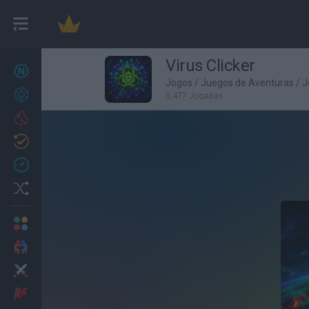
Virus Clicker
Novos jogos
27
Jogos
/
Juegos de Aventuras
/
J
Conquistas
5,477 Jogadas
Trending
Atualizado
0
Recent
Random
Multijogador
2 Jogadores
Ação
Aventuras