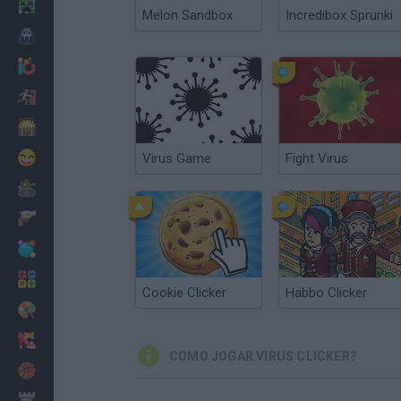
Minecraft
Melon Sandbox
Incredibox Sprunki
Terror
Jogos .io
Fugir
Dinossauros
Divertidos
Virus Game
Fight Virus
Guerra
Armas
Bolas
Matemáticas
Cookie Clicker
Habbo Clicker
Pintar
Moda
COMO JOGAR VIRUS CLICKER?
Basquete
Estratégia