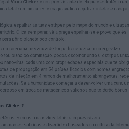
tágio!
Virus Clicker
é um jogo viciante de clique e estratégia em
o letal com um único e maquiavélico objetivo: infetar e conquis
iológica, espalhar as tuas estirpes pelo mapa do mundo e ultrapa
rritório. Clica sem parar, vê a praga espalhar-se e prova que és
para pôr o planeta sob controlo.
ão combina uma mecânica de toque frenética com uma gestão
 o teu plano de dominação, podes escolher entre 6 estirpes únic
s ou nanovírus, cada uma com propriedades especiais que te obri
 rotas de propagação em 54 países fictícios com nomes engraça
ntos de infeção em 4 ramos de melhoramento abrangentes: red
 mutações. Se a humanidade começar a desenvolver uma cura, us
 progresso em troca de mutagénicos valiosos que te darão bónus
us Clicker?
actérias comuns a nanovírus letais e imprevisíveis.
com nomes satíricos e divertidos baseados na cultura da Interne