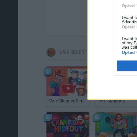
Opted 
I want 
Advertis
Opted 
I want t
of my P
was col
Opted 
MAIS RECENTES JUEGOS DE AVENTU
Mine Blogger Simulator 3D
TNT Sandbox