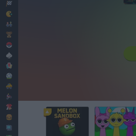
Corridas
Clássicos
Mario Bros
Infantil
Pokemon
Mesa
Cartas
Futebol
Carros
Motos
Vestir
Cozinhar
PC