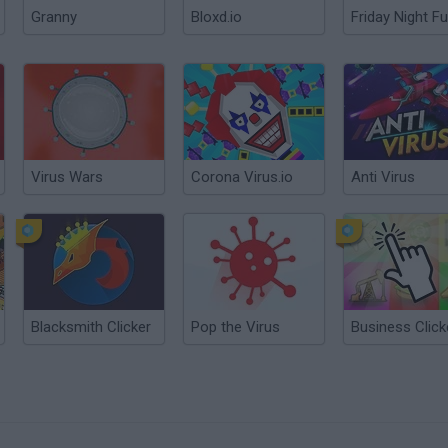
Granny
Bloxd.io
Friday Night Fu
Virus Wars
Corona Virus.io
Anti Virus
Blacksmith Clicker
Pop the Virus
Business Click