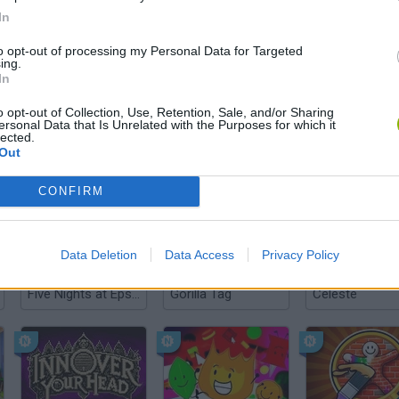
In
to opt-out of processing my Personal Data for Targeted
ing.
Ainda não há joguinhos
In
o opt-out of Collection, Use, Retention, Sale, and/or Sharing
ersonal Data that Is Unrelated with the Purposes for which it
lected.
Out
RAS
CONFIRM
Data Deletion
Data Access
Privacy Policy
Five Nights at Epstein's
Gorilla Tag
Celeste