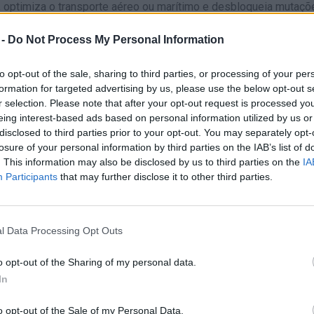
optimiza o transporte aéreo ou marítimo e desbloqueia mutaçõ
 -
Do Not Process My Personal Information
certo para obteres actualizações permanentes que multiplicam 
queia conquistas, avança no Battle Pass e sobe na tabela de
to opt-out of the sale, sharing to third parties, or processing of your per
formation for targeted advertising by us, please use the below opt-out s
r selection. Please note that after your opt-out request is processed y
eing interest-based ads based on personal information utilized by us or
 desenvolver sintomas demasiado mortais. Se o teu agente patog
disclosed to third parties prior to your opt-out. You may separately opt-
rem tempo para viajar, a infeção estagnará. Concentra-te primei
losure of your personal information by third parties on the IAB’s list of
s de infeção para espalhar silenciosamente o vírus pelo mapa.
. This information may also be disclosed by us to third parties on the
IA
Participants
that may further disclose it to other third parties.
l Data Processing Opt Outs
o opt-out of the Sharing of my personal data.
In
o opt-out of the Sale of my Personal Data.