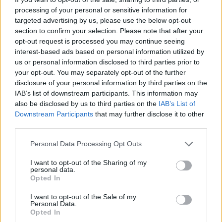
processing of your personal or sensitive information for
Há muitas personagens malucas para desbloquear, o que é
targeted advertising by us, please use the below opt-out
sempre divertido - andamos a jogar há meses e ainda estamos a
section to confirm your selection. Please note that after your
tentar bater as nossas pontuações mais altas!
opt-out request is processed you may continue seeing
interest-based ads based on personal information utilized by
us or personal information disclosed to third parties prior to
Etiquetas
your opt-out. You may separately opt-out of the further
disclosure of your personal information by third parties on the
IAB’s list of downstream participants. This information may
JOGOS DE HABILIDADE
also be disclosed by us to third parties on the
IAB’s List of
Downstream Participants
that may further disclose it to other
third parties.
COLEÇÕES DE JOGOS
Personal Data Processing Opt Outs
JOGOS EM 3D
I want to opt-out of the Sharing of my
personal data.
Opted In
JOGOS DIVERTIDOS
I want to opt-out of the Sale of my
Personal Data.
Opted In
JOGOS DE ESQUIVAR