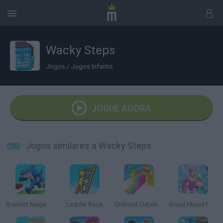
Wacky Steps
Jogos
/
Jogos Infantis
JOGUE AGORA
Jogos similares a Wacky Steps
Brainrot Mega Parkour
Ladder Race
Colored Cubes: Break the Blocks at Speed 3D
Good Mood Food