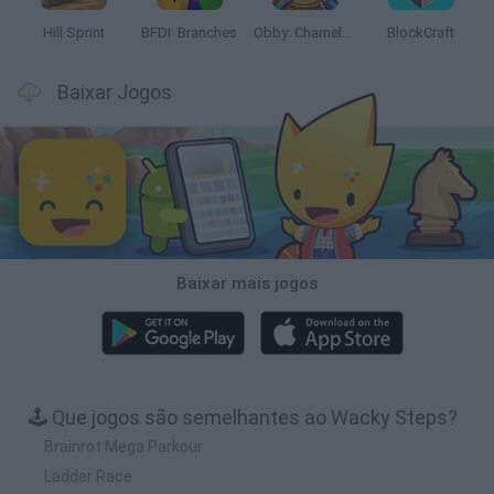
Hill Sprint
BFDI: Branches
Obby: Chameleon: Paint & Hide
BlockCraft
Baixar Jogos
Baixar mais jogos
🕹️ Que jogos são semelhantes ao Wacky Steps?
Brainrot Mega Parkour
Ladder Race