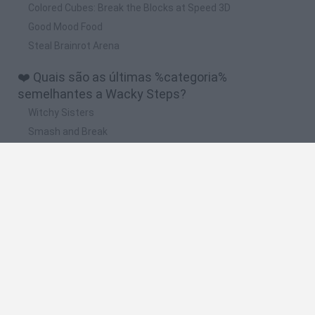
Colored Cubes: Break the Blocks at Speed 3D
Good Mood Food
Steal Brainrot Arena
❤️ Quais são as últimas %categoria%
semelhantes a Wacky Steps?
Witchy Sisters
Smash and Break
Yarn Art Loop
Bonko
Hill Sprint
🔥 Quais são os jogos mais jogados como Wacky
Steps?
Meccha Chameleon
Bloxd.io
FireBoy and WaterGirl: The Forest Temple
Incredibox Sprunki