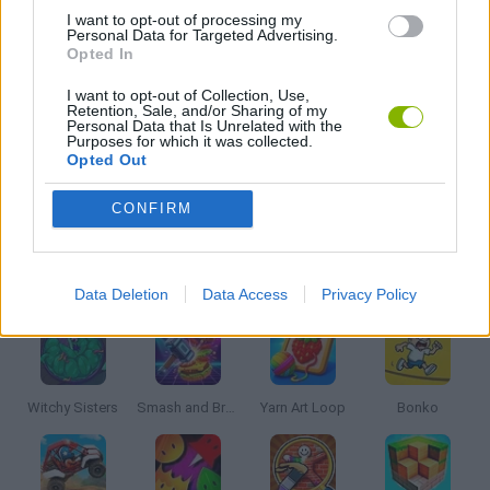
I want to opt-out of processing my
Personal Data for Targeted Advertising.
Opted In
JOGOS INFANTIS
I want to opt-out of Collection, Use,
Retention, Sale, and/or Sharing of my
Personal Data that Is Unrelated with the
JOGOS CELULAR
Purposes for which it was collected.
Opted Out
JOGOS DE RECOLHER
CONFIRM
Mais recentes Jogos Infantis
VER TODOS
Data Deletion
Data Access
Privacy Policy
Witchy Sisters
Smash and Break
Yarn Art Loop
Bonko