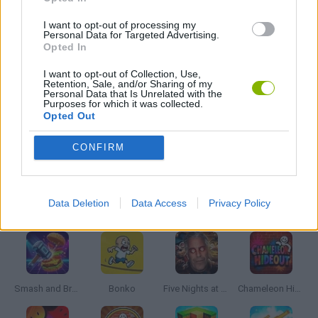
JOGOS DE PISTOLAS
I want to opt-out of processing my
Personal Data for Targeted Advertising.
Opted In
JOGOS DE VIDEO GAMES
I want to opt-out of Collection, Use,
Retention, Sale, and/or Sharing of my
Personal Data that Is Unrelated with the
Purposes for which it was collected.
JOGOS DE MINECRAFT
Opted Out
CONFIRM
JOGOS COM VIDEO GUIAS
Data Deletion
Data Access
Privacy Policy
Mais recentes Jogos de Ação
VER TODOS
Smash and Break
Bonko
Five Nights at Epstein's
Chameleon Hideout