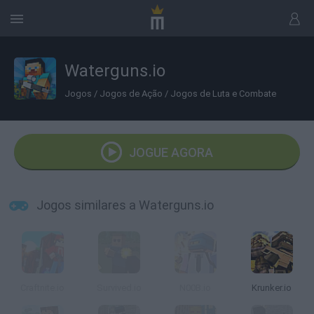
Waterguns.io
Jogos
/
Jogos de Ação
/
Jogos de Luta e Combate
JOGUE AGORA
Jogos similares a Waterguns.io
Craftnite.io
Survived.io
N00B.io
Krunker.io