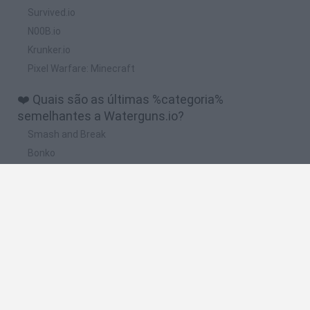
Survived.io
N00B.io
Krunker.io
Pixel Warfare: Minecraft
❤️ Quais são as últimas %categoria%
semelhantes a Waterguns.io?
Smash and Break
Bonko
Five Nights at Epstein's
Chameleon Hideout
BFDI: Branches
🔥 Quais são os jogos mais jogados como
Waterguns.io?
Meccha Chameleon
Granny