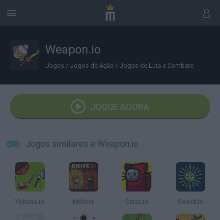
Weapon.io
Jogos
/
Jogos de Ação
/
Jogos de Luta e Combate
JOGUE AGORA
Jogos similares a Weapon.io
Yohoho.io
Knife.io
Catac.io
Sword.io