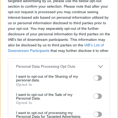
targeted advertising by us, please use the below opt-out
Etiquetas
section to confirm your selection. Please note that after your
opt-out request is processed you may continue seeing
JOGOS DE AÇÃO
interest-based ads based on personal information utilized by
us or personal information disclosed to third parties prior to
your opt-out. You may separately opt-out of the further
JOGOS DE LUTA E COMBATE
disclosure of your personal information by third parties on the
IAB’s list of downstream participants. This information may
also be disclosed by us to third parties on the
IAB’s List of
JOGOS MULTIJUGADOR
Downstream Participants
that may further disclose it to other
third parties.
COLEÇÕES DE JOGOS
Personal Data Processing Opt Outs
I want to opt-out of the Sharing of my
personal data.
JOGOS DE ARMAS
Opted In
I want to opt-out of the Sale of my
JOGOS DE ESPADAS
Personal Data.
Opted In
I want to opt-out of processing my
JOGOS .IO
Personal Data for Targeted Advertising.