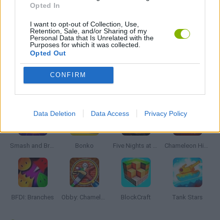
Opted In
JOGOS CELULAR
I want to opt-out of Collection, Use,
Retention, Sale, and/or Sharing of my
Personal Data that Is Unrelated with the
Purposes for which it was collected.
JOGOS COM VIDEO GUIAS
Opted Out
CONFIRM
Mais recentes Jogos de Ação
VER TODOS
Data Deletion
Data Access
Privacy Policy
Smash and Break
Bonko
Five Nights at Epstein's
Chameleon Hideout
BFDI: Branches
Obby: Chameleon: Paint & Hide
BlockCraft
Tank Stars