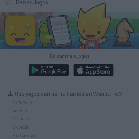
Baixar Jogos
Baixar mais jogos
🕹️ Que jogos são semelhantes ao Weapon.io?
Yohoho.io
Knife.io
Catac.io
Sword.io
SideArms.io