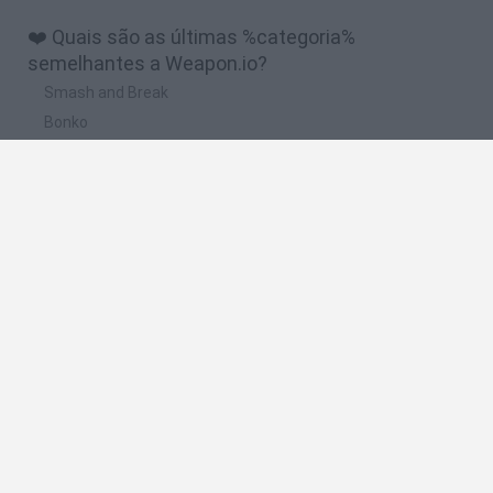
❤️ Quais são as últimas %categoria%
semelhantes a Weapon.io?
Smash and Break
Bonko
Five Nights at Epstein's
Chameleon Hideout
BFDI: Branches
🔥 Quais são os jogos mais jogados como
Weapon.io?
Meccha Chameleon
Granny
Super Mario Bros.
Bloxd.io
Super Mario World Online