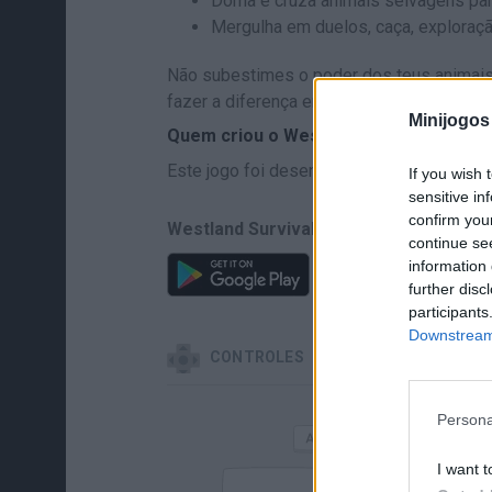
Doma e cruza animais selvagens par
Mergulha em duelos, caça, exploraçã
Não subestimes o poder dos teus animais
fazer a diferença entre sobreviver... ou vira
Minijogos
Quem criou o Westland Survival?
Este jogo foi desenvolvido por Helio Gam
If you wish 
sensitive in
confirm you
Westland Survival também pode ser en
continue se
information 
further disc
participants
Downstream 
CONTROLES
Persona
MOVER-SE
I want t