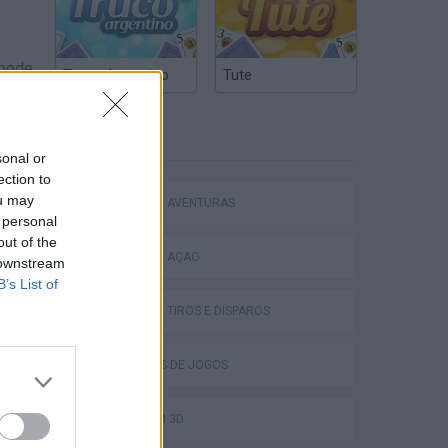
 pode
Truco Argentino
Tute
ETIQUETAS
sonal or
ection to
ou may
JOGOS DE AVENTURAS
 personal
out of the
JOGOS DE AÇÃO
 downstream
B’s List of
JOGOS DE TIROS E DISPAROS
COLEÇÕES DE JOGOS
JOGOS EM 3D