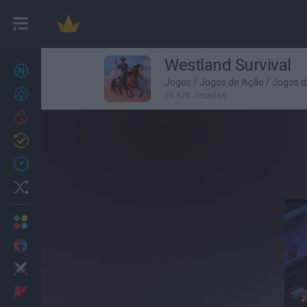
Westland Survival
Novos jogos
27
Jogos
/
Jogos de Ação
/
Jogos d
Conquistas
26,978 Jogadas
Trending
Atualizado
0
Recent
Random
Multijogador
2 Jogadores
Ação
Aventuras