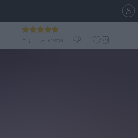
5
-
197
votos