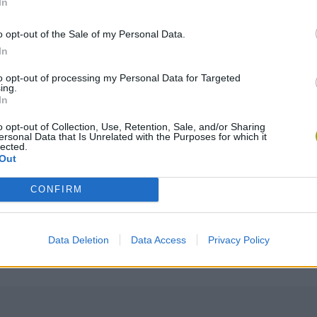
F
E
In
ETOS
ATACAR/DISPARAR
CAMBIAR DE ARMA
o opt-out of the Sale of my Personal Data.
O
Q
 CONSTRUCCIÓN
AJUSTES
MODO AUTOMÁTICO
In
to opt-out of processing my Personal Data for Targeted
ing.
MOVERTE POR LA PANTALLA
In
o opt-out of Collection, Use, Retention, Sale, and/or Sharing
ersonal Data that Is Unrelated with the Purposes for which it
lected.
Out
CONFIRM
Data Deletion
Data Access
Privacy Policy
Ainda não há joguinhos