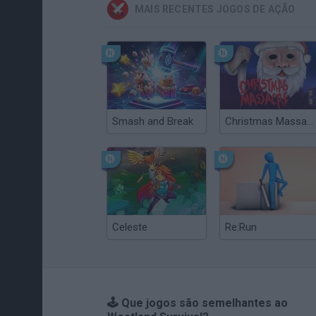
MAIS RECENTES JOGOS DE AÇÃO
Smash and Break
Christmas Massacre
Celeste
Re:Run
🕹️ Que jogos são semelhantes ao