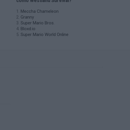
como Westland Survival?
Meccha Chameleon
Granny
Super Mario Bros.
Bloxd.io
Super Mario World Online