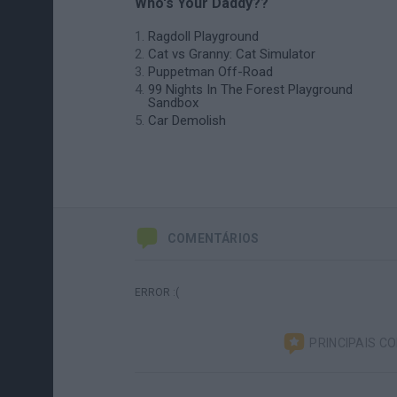
Who's Your Daddy??
Ragdoll Playground
Cat vs Granny: Cat Simulator
Puppetman Off-Road
99 Nights In The Forest Playground
Sandbox
Car Demolish
COMENTÁRIOS
ERROR :(
PRINCIPAIS C