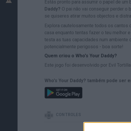
Estás pronto para assumir o papel de um b
Daddy?
O pai não vai conseguir perder o 
se quiseres atirar muitos objectos e distr
Explora cautelosamente todos os cantos d
casa enquanto tentas fazer o teu melhor e
testa as tuas capacidades num ambiente 
potencialmente perigosos - boa sorte!
Quem criou o Who's Your Daddy?
Este jogo foi desenvolvido por Evil Tortill
Who's Your Daddy? também pode ser e
CONTROLES