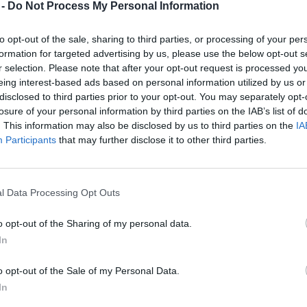
C
E
Q
 -
Do Not Process My Personal Information
SENTARTE
ACCIÓN
AYUDA
to opt-out of the sale, sharing to third parties, or processing of your per
formation for targeted advertising by us, please use the below opt-out s
r selection. Please note that after your opt-out request is processed y
eing interest-based ads based on personal information utilized by us or
disclosed to third parties prior to your opt-out. You may separately opt-
losure of your personal information by third parties on the IAB’s list of
. This information may also be disclosed by us to third parties on the
IA
Participants
that may further disclose it to other third parties.
👉 SOY EL BEBÉ MÁS TIERNO DEL MUNDO (OKNO) - WHO'S YOUR DADDY EN ROBLOX!
Nuevo Easter Egg! El Papa Desaparece ! | Who'S Your Daddy
l Data Processing Opt Outs
VER MAIS
o opt-out of the Sharing of my personal data.
In
GIA
o opt-out of the Sale of my Personal Data.
In