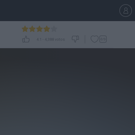
4.1
-
4,388
votos