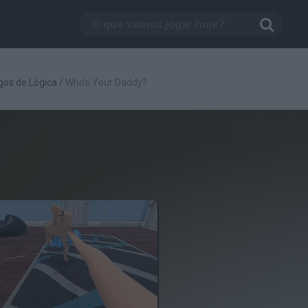
gos de Lógica
/
Who's Your Daddy?