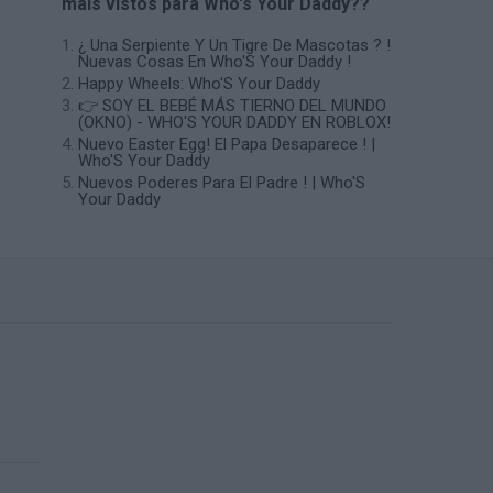
mais vistos para Who's Your Daddy??
¿ Una Serpiente Y Un Tigre De Mascotas ? !
Nuevas Cosas En Who'S Your Daddy !
Happy Wheels: Who'S Your Daddy
👉 SOY EL BEBÉ MÁS TIERNO DEL MUNDO
(OKNO) - WHO'S YOUR DADDY EN ROBLOX!
Nuevo Easter Egg! El Papa Desaparece ! |
Who'S Your Daddy
Nuevos Poderes Para El Padre ! | Who'S
Your Daddy