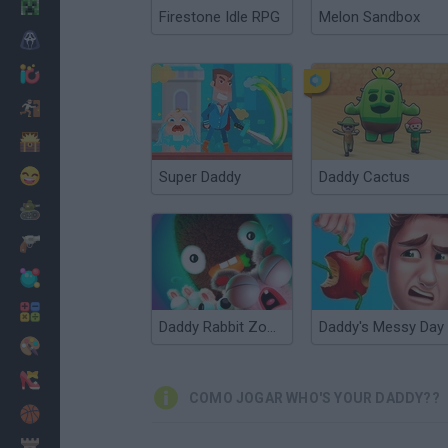
Minecraft
Firestone Idle RPG
Melon Sandbox
Terror
Jogos .io
Fugir
Dinossauros
Divertidos
Super Daddy
Daddy Cactus
Guerra
Armas
Bolas
Matemáticas
Daddy Rabbit Zombie Farm
Daddy's Messy Day
Pintar
Moda
COMO JOGAR WHO'S YOUR DADDY??
Basquete
Estratégia