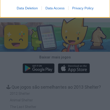
Inn Over Your Head
BFDI: Branches
Obby: Chameleon: Paint & Hide
Homeless Survival Online
Data Deletion
Data Access
Privacy Policy
Baixar Jogos
Baixar mais jogos
🕹️ Que jogos são semelhantes ao 2013 Shelter?
2012 Shelter
Animal Shelter
The Last Shelter