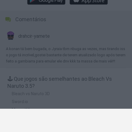
Comentários
drahcir-yamete
A konan tá bem bugada, o Jyraia tbm nbuga as vezes, mas tirando iss
o jogo tá incrível,gostei bastante de terem atualizado logo após terem
feito a gambiarra para emular ele dnv kkk ta massa de mais véi!!!
🕹️ Que jogos são semelhantes ao Bleach Vs
Naruto 3.5?
Bleach vs Naruto 3D
Sword.io
Merge Kill
Impostor.io
Slash Royal