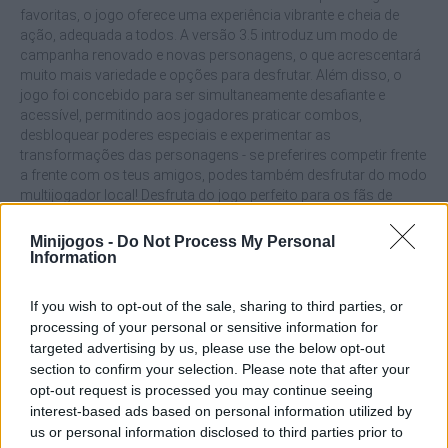
favoritas, o jogo oferece uma experiência vibrante e cheia de
ação, adequada a todos. A versão 3.5 introduz um modo de
campanha renovado e novas personagens, o que acrescentará
muito mais variedade e opções para desfrutar. Além disso, o
jogo foi concebido para ser simultaneamente desafiante e
acessível, permitindo aos jogadores praticar combos,
desbloquear poderes especiais e experimentar as
transformações das personagens - se preferires competir frente
a frente com os teus amigos, podes também desfrutar do modo
multijogador local! Desfruta do jogo perfeito para os fãs de
batalhas corpo a corpo, estratégia e anime.
Minijogos -
Do Not Process My Personal
Quais são os destaques de Bleach vs
Information
Naruto 3.5?
If you wish to opt-out of the sale, sharing to third parties, or
processing of your personal or sensitive information for
Desfruta de mais de 40 personagens diferentes, cada uma
targeted advertising by us, please use the below opt-out
com habilidades únicas.
section to confirm your selection. Please note that after your
Mergulha num modo de campanha renovado com mais
opt-out request is processed you may continue seeing
horas de diversão.
interest-based ads based on personal information utilized by
Desbloqueia poderes especiais ou desafia os teus amigos
us or personal information disclosed to third parties prior to
no modo multijogador local.