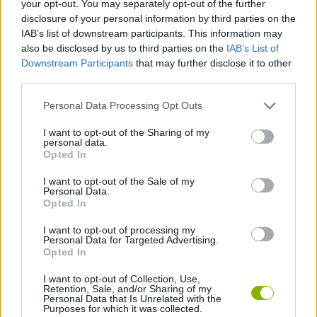
your opt-out. You may separately opt-out of the further
Desenvolve as tuas capacidades em combate estratégico
disclosure of your personal information by third parties on the
utilizando combos e tácticas para controlar cada herói de
IAB’s list of downstream participants. This information may
forma eficaz.
also be disclosed by us to third parties on the
IAB’s List of
Downstream Participants
that may further disclose it to other
Quem criou o Bleach vs Naruto 3.5?
third parties.
Este jogo foi desenvolvido por Jian Jian e publicado por 5DPLAY
Game Studio.
Personal Data Processing Opt Outs
I want to opt-out of the Sharing of my
personal data.
Opted In
Etiquetas
I want to opt-out of the Sale of my
Personal Data.
JOGOS DE AÇÃO
Opted In
I want to opt-out of processing my
JOGOS DE HABILIDADE
Personal Data for Targeted Advertising.
Opted In
I want to opt-out of Collection, Use,
JOGOS DE LUTA E COMBATE
Retention, Sale, and/or Sharing of my
Personal Data that Is Unrelated with the
Purposes for which it was collected.