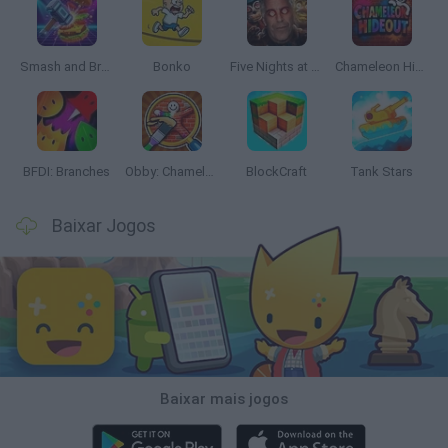
Smash and Break
Bonko
Five Nights at Epstein's
Chameleon Hideout
BFDI: Branches
Obby: Chameleon: Paint & Hide
BlockCraft
Tank Stars
Baixar Jogos
Baixar mais jogos