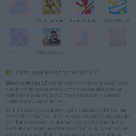
Slash Royal
For Honor Warriors.io
Sword Play! Ninja Slice Runner
Sword Run 3D
Beat Blader 3D
Obby: Sword Hero Adventure
Re:Run
NosTale
Como jogar Bleach Vs Naruto 3.5?
Bleach vs Naruto 3.5
está de volta com esta nova versão, após
quase uma década de espera, com novas actualizações que
melhoram a experiência de combate e expandem o universo
destes dois populares anime!
Com mais de 40 personagens jogáveis de Bleach e Naruto, tais
como Naruto Uzumaki, Ichigo Kurosaki e Rukia Kuchiki, cada um
com habilidades e estilos de luta únicos, poderás participar em
combates espectaculares! Desde confrontos épicos entre Aizen
e Orochimaru a batalhas intensas com as tuas personagens