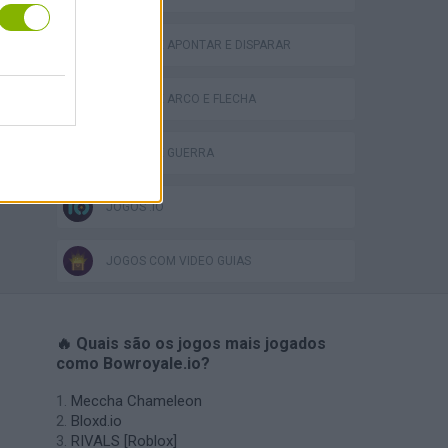
JOGOS DE APONTAR E DISPARAR
JOGOS DE ARCO E FLECHA
JOGOS DE GUERRA
JOGOS .IO
JOGOS COM VIDEO GUIAS
🔥 Quais são os jogos mais jogados
como Bowroyale.io?
Meccha Chameleon
Bloxd.io
RIVALS [Roblox]