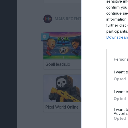
sensitive in
confirm you
continue se
MAIS RECENTES JOGOS DE MULTIJ
information 
further disc
participants
Downstream 
Persona
GoalHeads.io
Chameleon Hideout
I want t
Opted 
I want t
Opted 
Pixel World Online
Jump for Brainrots
I want 
Advertis
Opted 