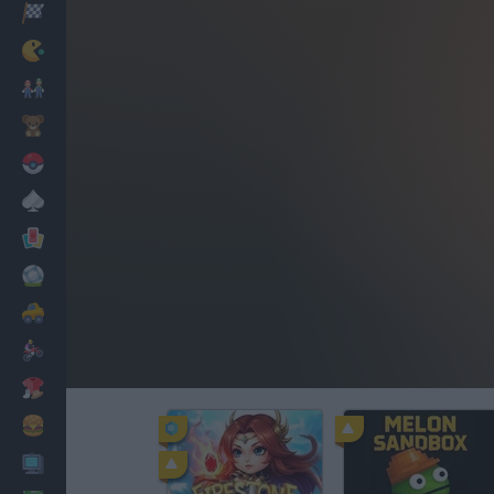
Corridas
Clássicos
Mario Bros
Infantil
Pokemon
Mesa
Cartas
Futebol
Carros
Motos
Vestir
Cozinhar
PC