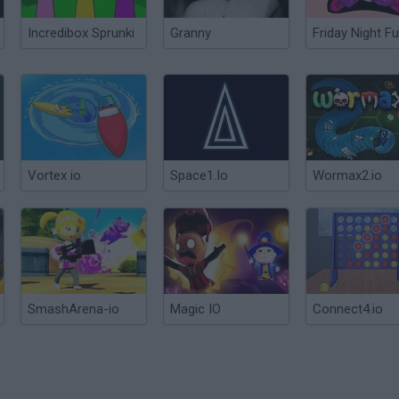
Incredibox Sprunki
Granny
Friday Night Fu
Vortex io
Space1.Io
Wormax2.io
SmashArena-io
Magic IO
Connect4.io