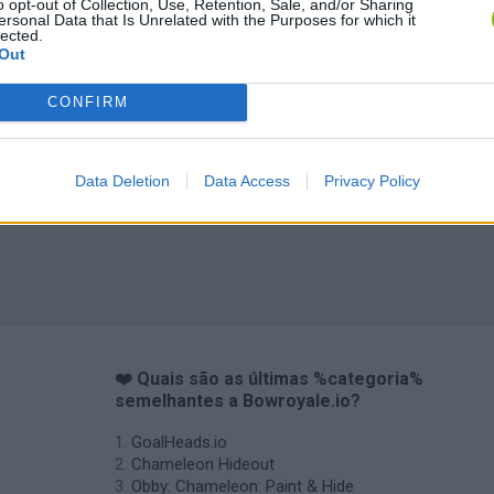
o opt-out of Collection, Use, Retention, Sale, and/or Sharing
ersonal Data that Is Unrelated with the Purposes for which it
lected.
Out
CONFIRM
Data Deletion
Data Access
Privacy Policy
❤️ Quais são as últimas %categoria%
semelhantes a Bowroyale.io?
GoalHeads.io
Chameleon Hideout
Obby: Chameleon: Paint & Hide