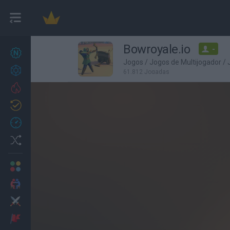
Bowroyale.io
-
Novos jogos
27
Jogos
/
Jogos de Multijogador
/
Conquistas
61,812 Jogadas
Trending
Atualizado
0
Recent
Random
Multijogador
2 Jogadores
Ação
Aventuras