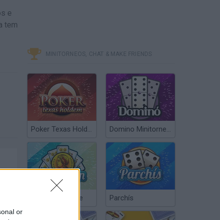
os e
a tem
MINITORNEOS, CHAT & MAKE FRIENDS
Poker Texas Hold’em
Domino Minitorneos
Chinchón Online
Parchís
sonal or