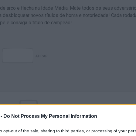
 de arco e flecha na Idade Média. Mate todos os seus adversári
ra desbloquear novos títulos de honra e notoriedade! Cada rodad
 pé e consiga o título de campeão!
ATIRAR
 -
Do Not Process My Personal Information
Ainda não há joguinhos
to opt-out of the sale, sharing to third parties, or processing of your per