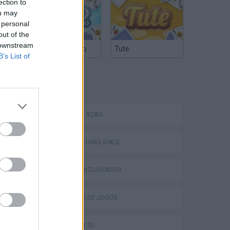
ection to
ou may
 personal
out of the
 downstream
Truco Argentino
Tute
B’s List of
ETIQUETAS
eek
JOGOS DE AÇÃO
JOGOS DE HABILIDADE
JOGOS MULTIJUGADOR
o
COLEÇÕES DE JOGOS
JOGOS EM 3D