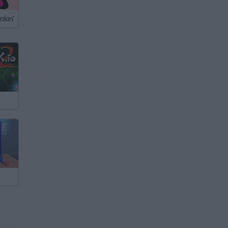
nkin'