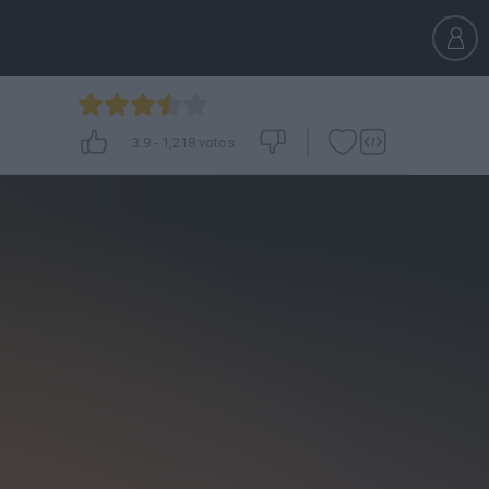
3.9
-
1,218
votos