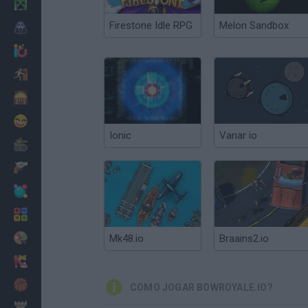
Minecraft
Firestone Idle RPG
Melon Sandbox
Terror
Jogos .io
Fugir
Dinossauros
Divertidos
Ionic
Vanar io
Guerra
Armas
Bolas
Matemáticas
Pintar
Mk48.io
Braains2.io
Moda
Basquete
COMO JOGAR BOWROYALE.IO?
Estratégia