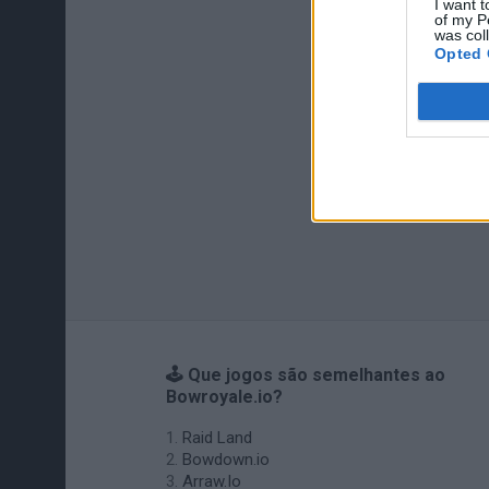
I want t
of my P
was col
Opted 
🕹️ Que jogos são semelhantes ao
Bowroyale.io?
Raid Land
Bowdown.io
Arraw.Io