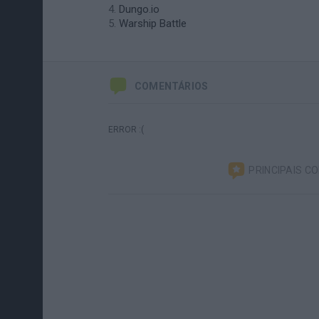
Dungo.io
Warship Battle
COMENTÁRIOS
ERROR :(
PRINCIPAIS C