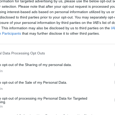
formation for targeted advertising by us, please use the below opt-out s
r selection. Please note that after your opt-out request is processed y
eing interest-based ads based on personal information utilized by us or
OGADOR
disclosed to third parties prior to your opt-out. You may separately opt-
losure of your personal information by third parties on the IAB’s list of
. This information may also be disclosed by us to third parties on the
IA
Participants
that may further disclose it to other third parties.
l Data Processing Opt Outs
Obby: Chameleon: Paint & Hide
Snaking.io
Paint Hide & S
o opt-out of the Sharing of my personal data.
In
o opt-out of the Sale of my Personal Data.
In
Tag Online: Bomb 3D
Camo Troll Tower
BikeBrainrots.i
to opt-out of processing my Personal Data for Targeted
ing.
In