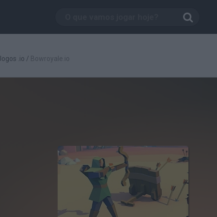
Jogos .io
/
Bowroyale.io