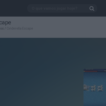
scape
ros
/
Cinderella Escape