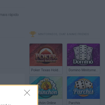
mais rápido
MINITORNEOS, CHAT & MAKE FRIENDS
Poker Texas Hold’em
Domino Minitorneos
Chinchón Online
Parchís