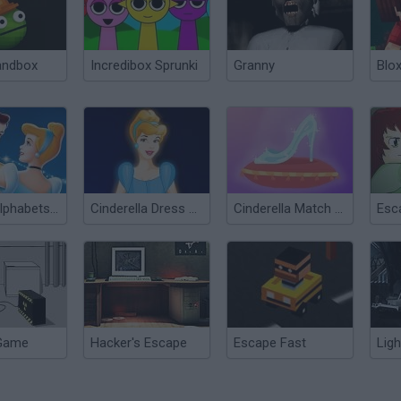
andbox
Incredibox Sprunki
Granny
Blox
Hidden Alphabets Cinderella
Cinderella Dress Up
Cinderella Match 3D
Esc
Game
Hacker's Escape
Escape Fast
Lig