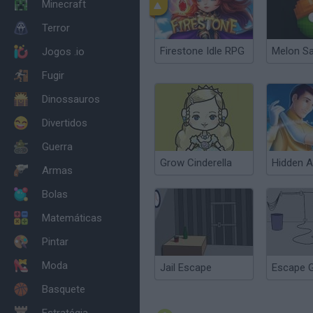
Minecraft
Terror
Firestone Idle RPG
Melon S
Jogos .io
Fugir
Dinossauros
Divertidos
Guerra
Grow Cinderella
Armas
Bolas
Matemáticas
Pintar
Moda
Jail Escape
Escape 
Basquete
Estratégia