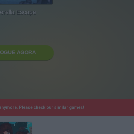
erella Escape
JOGUE AGORA
d anymore. Please check our similar games!