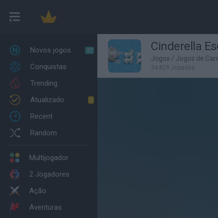
Cinderella E
Novos jogos
27
Jogos
/
Jogos de Car
Conquistas
34,829 Jogadas
Trending
Atualizado
0
Recent
Random
Multijogador
2 Jogadores
Ação
Aventuras