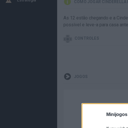
COMO JOGAR CINDERELLA
As 12 estão chegando e a Cinde
possível e leve-a para casa ante
CONTROLES
JOGOS
Minijogos