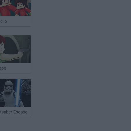
d.io
ape
htsaber Escape