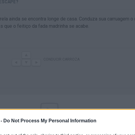
 ESCAPE?
rela ainda se encontra longe de casa. Conduza sua carruagem o 
s que o feitiço da fada madrinha se acabe.
CONDUCIR CARROZA
 -
Do Not Process My Personal Information
Ainda não há joguinhos