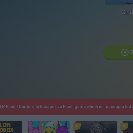
Cind
I.P Flash! Cinderella Escape is a Flash game which is not supporte