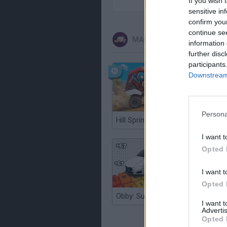
If you wish 
sensitive in
confirm you
continue se
MAIS RECENTES JOGOS DE
information 
further disc
participants
Downstream 
Persona
Hill Sprint
I want t
Opted 
I want t
Opted 
Obby: Supercar Race on a Giant Keyboard
I want 
Advertis
Opted 