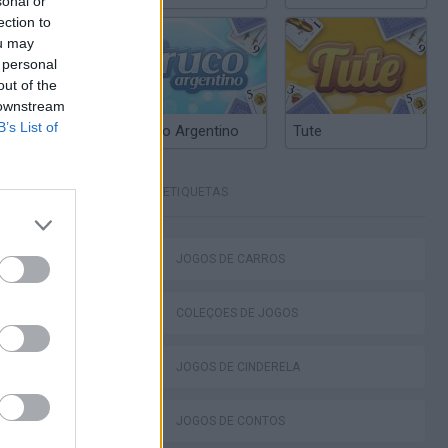
sonal or
ection to
ou may
 personal
out of the
 downstream
B’s List of
Truco Argentino
Tute
ETIQUETAS
okhaven RP
JOGOS DE CARROS
COLEÇÕES DE JOGOS
JOGOS DE CINDERELA
d Fury Racing
JOGOS DE CONTOS