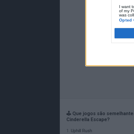
I want t
of my P
was col
Opted 
🕹️ Que jogos são semelhante
Cinderella Escape?
Uphill Rush