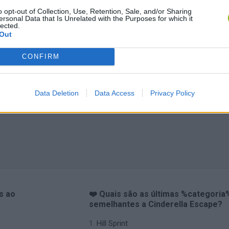
o opt-out of Collection, Use, Retention, Sale, and/or Sharing
ersonal Data that Is Unrelated with the Purposes for which it
lected.
Out
CONFIRM
Data Deletion
Data Access
Privacy Policy
s ao
❤️ Quais são as últimas %categoria
semelhantes a Cinderella Escape?
Hill Sprint