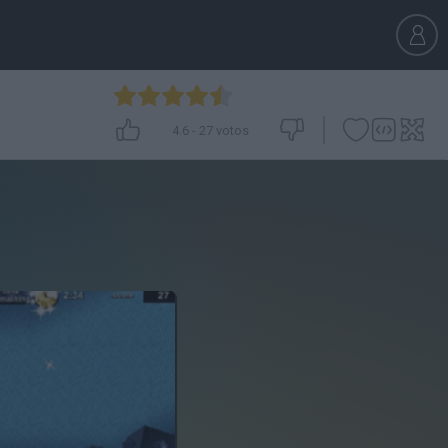
4.6
-
27
votos