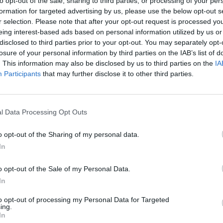
to opt-out of the sale, sharing to third parties, or processing of your per
formation for targeted advertising by us, please use the below opt-out s
r selection. Please note that after your opt-out request is processed y
eing interest-based ads based on personal information utilized by us or
 CARROS
disclosed to third parties prior to your opt-out. You may separately opt-
losure of your personal information by third parties on the IAB’s list of
. This information may also be disclosed by us to third parties on the
IA
Participants
that may further disclose it to other third parties.
l Data Processing Opt Outs
Flying Robot Transform
Rally Race Pro 3.0
Racer Pro: Racing 3D
Bro
o opt-out of the Sharing of my personal data.
In
o opt-out of the Sale of my Personal Data.
In
Grandfather Road Chase: Realistic Shooter
Cars Vs Zombies: Build your Car
Build a Karting Track
Roa
to opt-out of processing my Personal Data for Targeted
ing.
In