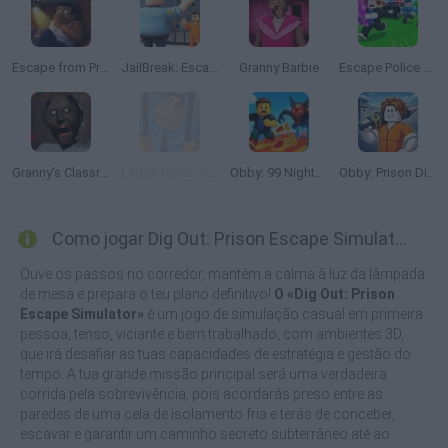
Escape from Prison KDA: The Pit
JailBreak: Escape from Prison
Granny Barbie
Escape Police for Brainrots
Granny's Classroom Nightmare
Larry's Prison Break!
Obby: 99 Nights Escape +1 Speed
Obby: Prison Digger
Como jogar Dig Out: Prison Escape Simulator?
Ouve os passos no corredor, mantém a calma à luz da lâmpada
de mesa e prepara o teu plano definitivo!
O «Dig Out: Prison
Escape Simulator»
é um jogo de simulação casual em primeira
pessoa, tenso, viciante e bem trabalhado, com ambientes 3D,
que irá desafiar as tuas capacidades de estratégia e gestão do
tempo. A tua grande missão principal será uma verdadeira
corrida pela sobrevivência, pois acordarás preso entre as
paredes de uma cela de isolamento fria e terás de conceber,
escavar e garantir um caminho secreto subterrâneo até ao