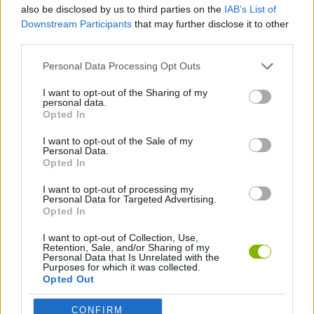
sobrevivência!
also be disclosed by us to third parties on the
IAB’s List of
Downstream Participants
that may further disclose it to other
Quem criou o «Dig Out: Prison Escape
third parties.
Simulator»?
Personal Data Processing Opt Outs
Este jogo foi desenvolvido pela SoParty.
I want to opt-out of the Sharing of my
personal data.
Opted In
Etiquetas
I want to opt-out of the Sale of my
Personal Data.
Opted In
JOGOS DE AVENTURAS
I want to opt-out of processing my
Personal Data for Targeted Advertising.
Opted In
JOGOS DE HABILIDADE
I want to opt-out of Collection, Use,
Retention, Sale, and/or Sharing of my
COLEÇÕES DE JOGOS
Personal Data that Is Unrelated with the
Purposes for which it was collected.
Opted Out
JOGOS EM 3D
CONFIRM