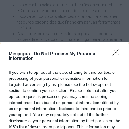
Explora a tua cela e os túneis subterrâneos num ambiente
3D realista que aumenta a tensão a cada esquina.
Escava por baixo dos alicerces da prisão para recolher
tesouros escondidos que financiem as tuas ferramentas
de fuga.
Apaga meticulosamente as tuas pegadas, esconde a terra
escavada e recoloca o colchão no lugar para não levantar
suspeitas.
Compra pás melhores para cavar pedra dura, mochilas de
Minijogos -
Do Not Process My Personal
grande capacidade, botas rápidas e potenciadores de
Information
energia.
Interage com personagens pitorescos da prisão,
If you wish to opt-out of the sale, sharing to third parties, or
completa missões secundárias e supera desafios para
processing of your personal or sensitive information for
ganhar dinheiro extra.
targeted advertising by us, please use the below opt-out
section to confirm your selection. Please note that after your
O erro mais comum dos reclusos novatos é ficar a cavar o túnel
opt-out request is processed you may continue seeing
até ao último segundo antes de o guarda abrir a porta. A
interest-based ads based on personal information utilized by
ganância e a impaciência vão levar-te diretamente à cela de
us or personal information disclosed to third parties prior to
castigo! Olha constantemente para o relógio; quando faltar
pouco para a ronda do guarda, sai do túnel, sacode a terra do
your opt-out. You may separately opt-out of the further
chão, esconde a tua ferramenta no esconderijo secreto e fecha
disclosure of your personal information by third parties on the
o colchão. Deixar a cela impecável será a tua melhor garantia de
IAB’s list of downstream participants. This information may