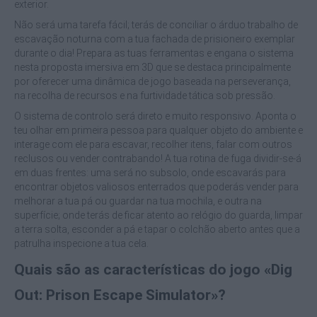
exterior.
Não será uma tarefa fácil; terás de conciliar o árduo trabalho de
escavação noturna com a tua fachada de prisioneiro exemplar
durante o dia! Prepara as tuas ferramentas e engana o sistema
nesta proposta imersiva em 3D que se destaca principalmente
por oferecer uma dinâmica de jogo baseada na perseverança,
na recolha de recursos e na furtividade tática sob pressão.
O sistema de controlo será direto e muito responsivo. Aponta o
teu olhar em primeira pessoa para qualquer objeto do ambiente e
interage com ele para escavar, recolher itens, falar com outros
reclusos ou vender contrabando! A tua rotina de fuga dividir-se-á
em duas frentes: uma será no subsolo, onde escavarás para
encontrar objetos valiosos enterrados que poderás vender para
melhorar a tua pá ou guardar na tua mochila, e outra na
superfície; onde terás de ficar atento ao relógio do guarda, limpar
a terra solta, esconder a pá e tapar o colchão aberto antes que a
patrulha inspecione a tua cela.
Quais são as características do jogo «Dig
Out: Prison Escape Simulator»?