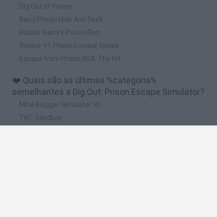
Dig Out of Prison
Barry Prison Hide And Seek
Roblox: Barry's Prison Run
Roblox: +1 Prison Escape Speed
Escape from Prison KDA: The Pit
❤️ Quais são as últimas %categoria%
semelhantes a Dig Out: Prison Escape Simulator?
Mine Blogger Simulator 3D
TNT Sandbox
Five Nights at Epstein's
Chameleon Hideout
Inn Over Your Head
🔥 Quais são os jogos mais jogados como Dig
Out: Prison Escape Simulator?
Granny
Five Nights at Freddy's