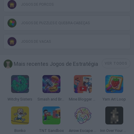
JOGOS DE PORCOS
JOGOS DE PUZZLES E QUEBRA-CABEÇAS
JOGOS DE VACAS
Mais recentes Jogos de Estratégia
VER TODOS
Witchy Sisters
Smash and Break
Mine Blogger Simulator 3D
Yarn Art Loop
Bonko
TNT Sandbox
Arrow Escape Master
Inn Over Your Head