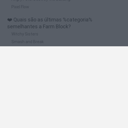
Pixel Flow
❤️ Quais são as últimas %categoria%
semelhantes a Farm Block?
Witchy Sisters
Smash and Break
Mine Blogger Simulator 3D
Yarn Art Loop
Bonko
🔥 Quais são os jogos mais jogados como Farm
Block?
Plants Vs Zombies
Plants vs Zombies: Fusion
Wordle
Bloxd.io
FireBoy and WaterGirl: The Forest Temple