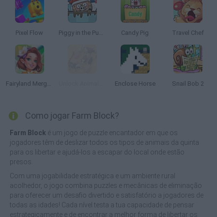
Pixel Flow
Piggy in the Puddle 3
Candy Pig
Travel Chef
Fairyland Merge & Magic
Unlock Animals: Fun Farm
Enclose Horse
Snail Bob 2
Como jogar Farm Block?
Farm Block
é um jogo de puzzle encantador em que os
jogadores têm de deslizar todos os tipos de animais da quinta
para os libertar e ajudá-los a escapar do local onde estão
presos.
Com uma jogabilidade estratégica e um ambiente rural
acolhedor, o jogo combina puzzles e mecânicas de eliminação
para oferecer um desafio divertido e satisfatório a jogadores de
todas as idades! Cada nível testa a tua capacidade de pensar
estrategicamente e de encontrar a melhor forma de libertar os