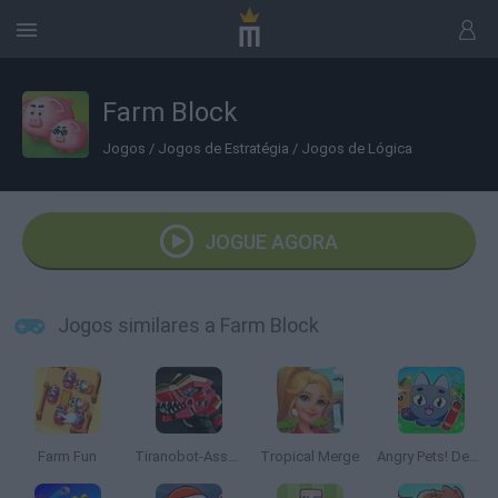
Farm Block
Jogos
/
Jogos de Estratégia
/
Jogos de Lógica
JOGUE AGORA
Jogos similares a Farm Block
Farm Fun
Tiranobot-Assembly-3D
Tropical Merge
Angry Pets! Destroy the Building!