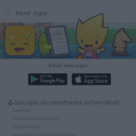
Baixar Jogos
Baixar mais jogos
🕹️ Que jogos são semelhantes ao Farm Block?
Farm Fun
Tiranobot-Assembly-3D
Tropical Merge
Angry Pets! Destroy the Building!