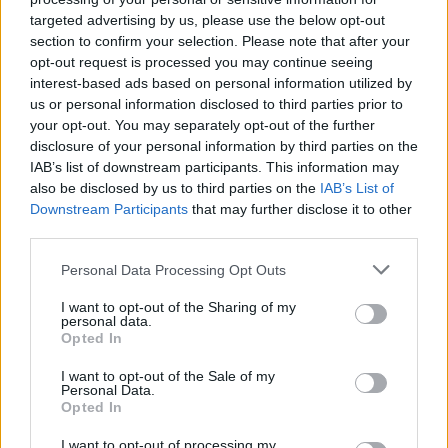
targeted advertising by us, please use the below opt-out
Este jogo foi desenvolvido pela Supercode Games.
section to confirm your selection. Please note that after your
opt-out request is processed you may continue seeing
Farm Block também pode ser encontrado nestas
interest-based ads based on personal information utilized by
plataformas:
us or personal information disclosed to third parties prior to
your opt-out. You may separately opt-out of the further
disclosure of your personal information by third parties on the
IAB’s list of downstream participants. This information may
also be disclosed by us to third parties on the
IAB’s List of
Downstream Participants
that may further disclose it to other
third parties.
Etiquetas
Personal Data Processing Opt Outs
JOGOS DE ESTRATÉGIA
I want to opt-out of the Sharing of my
personal data.
Opted In
JOGOS DE GERENCIAMENTO
I want to opt-out of the Sale of my
Personal Data.
Opted In
COLEÇÕES DE JOGOS
I want to opt-out of processing my