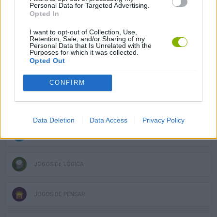
Personal Data for Targeted Advertising.
Opted In
JOGOS EM 3D
I want to opt-out of Collection, Use,
Retention, Sale, and/or Sharing of my
JOGOS DE ANIMAIS
Personal Data that Is Unrelated with the
Purposes for which it was collected.
Opted Out
JOGOS DE CAVALOS
CONFIRM
JOGOS DE FAZENDAS
Data Deletion
Data Access
Privacy Policy
JOGOS CELULAR
JOGOS DE LÓGICA
JOGOS DE PENSAR