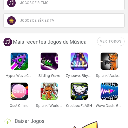
JOGOS DE RITMO
JOGOS DE SÉRIES TV
Mais recentes Jogos de Música
VER TODOS
Hyper Wave Challenge
Sliding Wave
Zynpavo: Rhythm Piano
Sprunki Action Playground: Ragdoll Sandbox
Osu! Online
Sprunki World Online RP: Play with Friends!
Creubox FLASH
Wave Dash: Geometry Arrow
Baixar Jogos