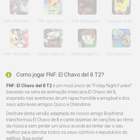
FNF x Pokemon: Perish Edition
FNF: Epic Sponge Bob
FNF Pokepasta Perdition
Trapped: A Spongebob Creepypasta Mod
FNF: Mon Mayhem
Friday Night Funkin' Cuphead a Noisy Adventure
Friday Night Funkin' vs Eddsworld
The Squidward Tricky Mod
Como jogar FNF: El Chavo del 8 T2?
FNF: El Chavo del 8 T2
é um mod único de "Friday Night Funkin"
baseado na série de animação mexicana El Chavo del 8,
inspirado nas aventuras de um rapaz humilde e amigável e dos
seus adoráveis amigos Quico e Chilindrina.
Desfrute desta versão adaptada do nosso amigo Boyfriend
transformou El Chavo de 8 e cante dezenas de canções ao ritmo
da música sem perder um único acorde ao tentar dar o seu
melhor para derrotar todos os seus vizinhos e expulsá-los do
edifício. Boa sorte!