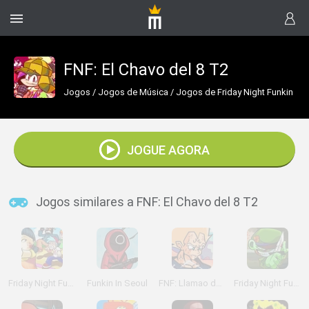
FNF: El Chavo del 8 T2
Jogos
/
Jogos de Música
/
Jogos de Friday Night Funkin
JOGUE AGORA
Jogos similares a FNF: El Chavo del 8 T2
Friday Night Funkin' Red Light Green Light
Funkin In Seoul
FNF: Llamao de EmergenZia
Friday Night Funkin' Flipped Out vs Flippy