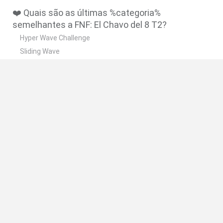
❤️ Quais são as últimas %categoria%
semelhantes a FNF: El Chavo del 8 T2?
Hyper Wave Challenge
Sliding Wave
Zynpavo: Rhythm Piano
Sprunki Action Playground: Ragdoll Sandbox
Osu! Online
🔥 Quais são os jogos mais jogados como FNF: El
Chavo del 8 T2?
Friday Night Funkin'
Incredibox Sprunki
Geometry Dash
Geometry Vibes
Geometry Dash Lite