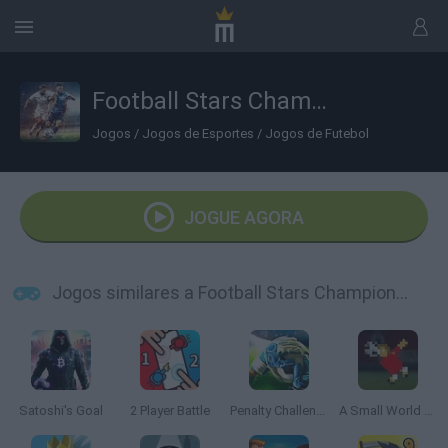
Football Stars Championship
Jogos
/
Jogos de Esportes
/
Jogos de Futebol
JOGUE AGORA
Jogos similares a Football Stars Championship
Satoshi's Goal
2 Player Battle
Penalty Challenge Multiplayer
A Small World Cup