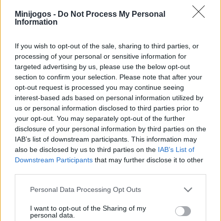
de habilidade para derrotares os teus adversários. Desbloqueie
cartas de poder simultaneamente e atire a bola para a baliza do
Minijogos -
Do Not Process My Personal
adversário para marcar pontos. Além disso, quando abres as
Information
três cartas com a mesma imagem, a bola move-se
constantemente para a baliza do adversário. Ao mesmo tempo,
If you wish to opt-out of the sale, sharing to third parties, or
ataque a baliza adversária para aproveitar as suas hipóteses de
processing of your personal or sensitive information for
marcar.
targeted advertising by us, please use the below opt-out
Ultrapassar os seus adversários no final das rondas aproxima-
section to confirm your selection. Please note that after your
o da vitória. Descobre diferentes tipos de jogo e domina a arte de
opt-out request is processed you may continue seeing
controlar eficazmente a partida.
interest-based ads based on personal information utilized by
us or personal information disclosed to third parties prior to
Quem criou o Football Stars
your opt-out. You may separately opt-out of the further
Championship?
disclosure of your personal information by third parties on the
IAB’s list of downstream participants. This information may
A InLogic desenvolveu este jogo de futebol inovador.
also be disclosed by us to third parties on the
IAB’s List of
Downstream Participants
that may further disclose it to other
third parties.
Etiquetas
Personal Data Processing Opt Outs
JOGOS DE ESPORTES
I want to opt-out of the Sharing of my
personal data.