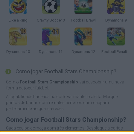
Like a King
Gravity Soccer 3
Football Brawl
Dynamons 9
Dynamons 10
Dynamons 11
Dynamons 12
Football Penalty 2026
Como jogar Football Stars Championship?
Com o
Football Stars Championship
, vai descobrir uma nova
forma de jogar futebol.
A jogabilidade baseada na sorte vai mantê-lo alerta. Marque
pontos de bónus com remates certeiros que escapam
perfeitamente ao guarda-redes.
Como jogar Football Stars Championship?
Cada equipa começa com três elementos. Desbloqueia cartas