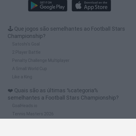
🕹️ Que jogos são semelhantes ao Football Stars
Championship?
Satoshi's Goal
2 Player Battle
Penalty Challenge Multiplayer
A Small World Cup
Like a King
❤️ Quais são as últimas %categoria%
semelhantes a Football Stars Championship?
GoalHeads.io
Tennis Masters 2026
World Football Champions
Downhill Mayhem