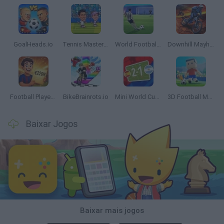
GoalHeads.io
Tennis Masters 2026
World Football Champions
Downhill Mayhem
Football Player's Path Simulator
BikeBrainrots.io
Mini World Cup 2026
3D Football Mania
Baixar Jogos
Baixar mais jogos