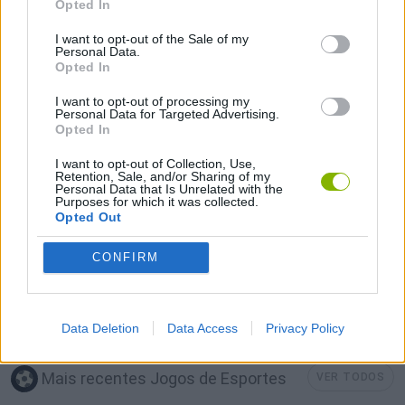
Opted In
JOGOS DE ESTRATÉGIA
I want to opt-out of the Sale of my
Personal Data.
Opted In
COLEÇÕES DE JOGOS
I want to opt-out of processing my
Personal Data for Targeted Advertising.
Opted In
JOGOS COM CONQUISTAS
I want to opt-out of Collection, Use,
Retention, Sale, and/or Sharing of my
Personal Data that Is Unrelated with the
JOGOS DE FUTEBOL
Purposes for which it was collected.
Opted Out
JOGOS CELULAR
CONFIRM
JOGOS POR RONDAS
Data Deletion
Data Access
Privacy Policy
Mais recentes Jogos de Esportes
VER TODOS