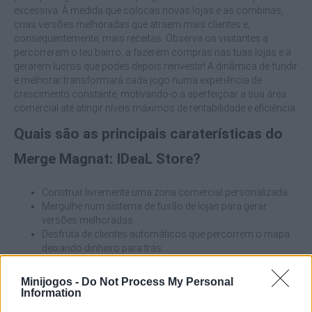
excessiva. À medida que colocas novas lojas e as combinas,
crias versões melhoradas que atraem mais clientes e,
consequentemente, mais receitas. Observa os visitantes a
percorrerem o teu bairro, a fazerem compras nas tuas lojas e a
gerarem lucros que podes depois reinvestir! A dinâmica de fundir
e melhorar transformará cada jogo numa experiência de
crescimento constante, motivando-o a aperfeiçoar a sua área
comercial até atingir níveis máximos de rentabilidade e eficiência.
Quais são as principais caraterísticas do
Merge Magnat: IDeaL Store?
Construir livremente uma zona comercial personalizada.
Mergulhe num sistema de fusão de lojas para gerar
versões melhoradas.
Desfruta de clientes automáticos que percorrem o mapa
deixando dinheiro para trás.
Supere uma jogabilidade relaxante, mas com uma incrível
mecânica de gestão e atualização.
Minijogos -
Do Not Process My Personal
Progride constantemente, incentivando o
Information
desenvolvimento de estratégias.