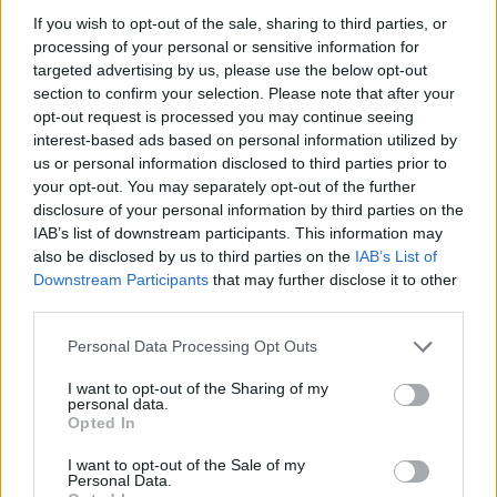
If you wish to opt-out of the sale, sharing to third parties, or
Não te apresses a encher o teu distrito com muitas lojas
processing of your personal or sensitive information for
pequenas; concentra-te em fundi-las o mais rapidamente
targeted advertising by us, please use the below opt-out
possível para aumentares rapidamente os ganhos passivos e
section to confirm your selection. Please note that after your
libertares espaço para novas oportunidades de expansão. Boa
opt-out request is processed you may continue seeing
sorte!
interest-based ads based on personal information utilized by
Quem criou o jogo Merge Magnat: IDeaL
us or personal information disclosed to third parties prior to
your opt-out. You may separately opt-out of the further
Store?
disclosure of your personal information by third parties on the
Este jogo foi desenvolvido por Rainbow Games.
IAB’s list of downstream participants. This information may
also be disclosed by us to third parties on the
IAB’s List of
Merge Magnat: IDeaL Store também pode ser encontrado
Downstream Participants
that may further disclose it to other
third parties.
nestas plataformas:
Personal Data Processing Opt Outs
I want to opt-out of the Sharing of my
personal data.
Opted In
I want to opt-out of the Sale of my
Etiquetas
Personal Data.