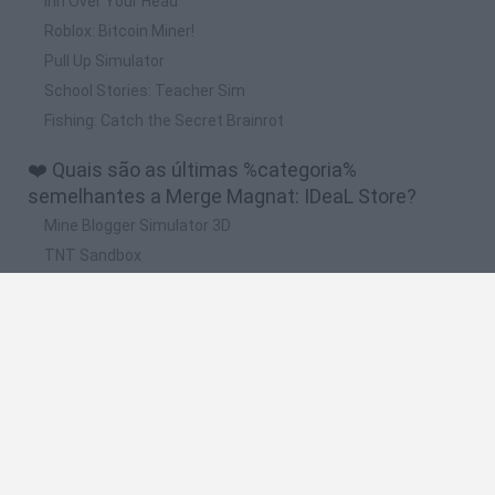
Inn Over Your Head
Roblox: Bitcoin Miner!
Pull Up Simulator
School Stories: Teacher Sim
Fishing: Catch the Secret Brainrot
❤️ Quais são as últimas %categoria%
semelhantes a Merge Magnat: IDeaL Store?
Mine Blogger Simulator 3D
TNT Sandbox
Five Nights at Epstein's
Chameleon Hideout
Inn Over Your Head
🔥 Quais são os jogos mais jogados como Merge
Magnat: IDeaL Store?
Granny
Five Nights at Freddy's