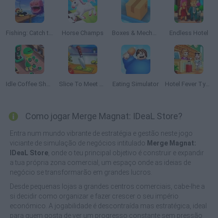
Fishing: Catch the Secret Brainrot
Horse Champs
Boxes & Mechanisms
Endless Hotel
Idle Coffee Shop 3D
Slice To Meet You
Eating Simulator
Hotel Fever Tycoon
Como jogar Merge Magnat: IDeaL Store?
Entra num mundo vibrante de estratégia e gestão neste jogo
viciante de simulação de negócios intitulado
Merge Magnat:
IDeaL Store
, onde o teu principal objetivo é construir e expandir
a tua própria zona comercial, um espaço onde as ideias de
negócio se transformarão em grandes lucros.
Desde pequenas lojas a grandes centros comerciais, cabe-lhe a
si decidir como organizar e fazer crescer o seu império
económico. A jogabilidade é descontraída mas estratégica, ideal
para quem gosta de ver um progresso constante sem pressão