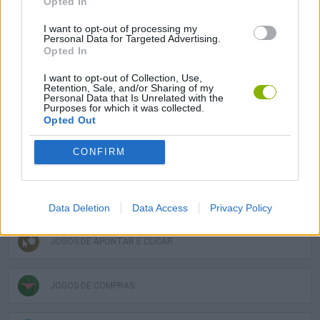
Opted In
JOGOS DE AVENTURAS
I want to opt-out of processing my
Personal Data for Targeted Advertising.
Opted In
JOGOS DE GERENCIAMENTO
I want to opt-out of Collection, Use,
Retention, Sale, and/or Sharing of my
Personal Data that Is Unrelated with the
Purposes for which it was collected.
JOGOS DE HABILIDADE
Opted Out
CONFIRM
COLEÇÕES DE JOGOS
JOGOS EM 3D
Data Deletion
Data Access
Privacy Policy
JOGOS DE APONTAR E CLICAR
JOGOS DE COMPRAS