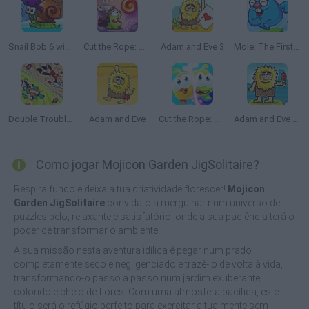
Snail Bob 6 winter story
Cut the Rope: Time Travel
Adam and Eve 3
Mole: The First Scavenge
Double Trouble in Mirror Castle
Adam and Eve
Cut the Rope: Magic
Adam and Eve 5: Part 1
Como jogar Mojicon Garden JigSolitaire?
Respira fundo e deixa a tua criatividade florescer!
Mojicon
Garden JigSolitaire
convida-o a mergulhar num universo de
puzzles belo, relaxante e satisfatório, onde a sua paciência terá o
poder de transformar o ambiente.
A sua missão nesta aventura idílica é pegar num prado
completamente seco e negligenciado e trazê-lo de volta à vida,
transformando-o passo a passo num jardim exuberante,
colorido e cheio de flores. Com uma atmosfera pacífica, este
título será o refúgio perfeito para exercitar a tua mente sem