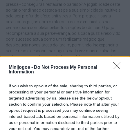
pressa - conseguirás restaurar o paraíso? A jogabilidade deste
solitário rendilhado destaca-se pela sua simplicidade intuitiva e
pelo seu profundo efeito anti-stress. Para progredir, basta
arrastar as peças com o rato ou o dedo e encaixá-las no
cenário para completar belas ilustrações botânicas. O jogo
recompensará a sua perseverança, pois cada puzzle resolvido
com sucesso actua como um fertilizante mágico que
desbloqueia novas áreas do jardim, permitindo-lhe expandir o
seu terreno e descobrir paisagens cada vez mais detalhadas.
Todo o processo foi concebido para deliciar os seus sentidos,
dando-lhe um som de "clique" gratificante e agradável cada vez
Minijogos -
Do Not Process My Personal
que uma peça se encaixa perfeitamente no lugar!
Information
Quais são as caraterísticas do jogo
If you wish to opt-out of the sale, sharing to third parties, or
Mojicon Garden JigSolitaire?
processing of your personal or sensitive information for
targeted advertising by us, please use the below opt-out
Desfrute da viagem visual de transformar um terreno
section to confirm your selection. Please note that after your
baldio murcho num Éden florido e cheio de vida.
opt-out request is processed you may continue seeing
Arraste e largue as peças com toda a liberdade, utilizando
interest-based ads based on personal information utilized by
controlos optimizados e muito confortáveis.
us or personal information disclosed to third parties prior to
Deslumbra-te com os visuais bonitos, icónicos e
your opt-out. You may separately opt-out of the further