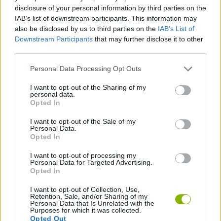
carismáticos da série.
disclosure of your personal information by third parties on the
Supera os desafios lógicos de cada puzzle para abrir
IAB’s list of downstream participants. This information may
caminhos para novos sectores secretos do teu jardim.
also be disclosed by us to third parties on the
IAB’s List of
Joga ao teu próprio ritmo, sem temporizadores ou
Downstream Participants
that may further disclose it to other
penalizações, ideal para esvaziares a tua mente.
third parties.
Sinta o prazer auditivo do icónico som de "clique" ao ligar
corretamente as peças do tabuleiro.
Personal Data Processing Opt Outs
Tal como nos puzzles de tabuleiro tradicionais, a melhor
I want to opt-out of the Sharing of my
estratégia no Mojicon Garden JigSolitaire é construir primeiro a
personal data.
Opted In
moldura da cena. Procura peças que tenham lados
completamente direitos para delinear o cenário; isto dar-te-á um
I want to opt-out of the Sale of my
guia visual perfeito para colocares as cores centrais.
Personal Data.
Opted In
I want to opt-out of processing my
Etiquetas
Personal Data for Targeted Advertising.
Opted In
JOGOS DE ESTRATÉGIA
I want to opt-out of Collection, Use,
Retention, Sale, and/or Sharing of my
Personal Data that Is Unrelated with the
Purposes for which it was collected.
COLEÇÕES DE JOGOS
Opted Out