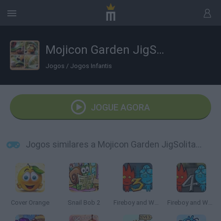
Mojicon Garden JigSolitaire
Jogos
/
Jogos Infantis
JOGUE AGORA
Jogos similares a Mojicon Garden JigSolitaire
Cover Orange
Snail Bob 2
Fireboy and Watergirl 3: The Ice Temple
Fireboy and Watergirl 4: The Crystal Temple