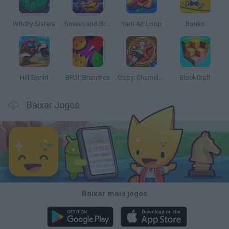
Witchy Sisters
Smash and Break
Yarn Art Loop
Bonko
Hill Sprint
BFDI: Branches
Obby: Chameleon: Paint & Hide
BlockCraft
Baixar Jogos
Baixar mais jogos