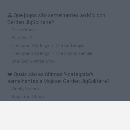
🕹️ Que jogos são semelhantes ao Mojicon
Garden JigSolitaire?
Cover Orange
Snail Bob 2
Fireboy and Watergirl 3: The Ice Temple
Fireboy and Watergirl 4: The Crystal Temple
Snail Bob 6 winter story
❤️ Quais são as últimas %categoria%
semelhantes a Mojicon Garden JigSolitaire?
Witchy Sisters
Smash and Break
Yarn Art Loop
Bonko
Hill Sprint