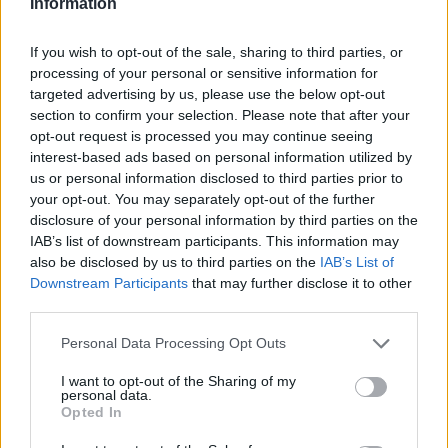
Information
beleza que irá inspirar sua nova vida!
If you wish to opt-out of the sale, sharing to third parties, or
processing of your personal or sensitive information for
targeted advertising by us, please use the below opt-out
Etiquetas
section to confirm your selection. Please note that after your
opt-out request is processed you may continue seeing
JOGOS DE GERENCIAMENTO
interest-based ads based on personal information utilized by
us or personal information disclosed to third parties prior to
your opt-out. You may separately opt-out of the further
JOGOS DE HABILIDADE
disclosure of your personal information by third parties on the
IAB’s list of downstream participants. This information may
also be disclosed by us to third parties on the
IAB’s List of
COLEÇÕES DE JOGOS
Downstream Participants
that may further disclose it to other
third parties.
JOGOS DE CIRURGIA
Personal Data Processing Opt Outs
I want to opt-out of the Sharing of my
personal data.
JOGOS INFANTIS
Opted In