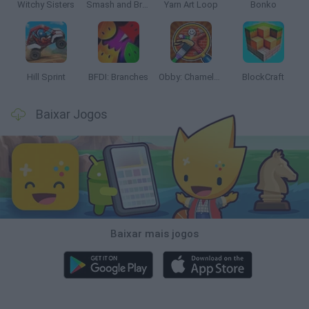
Witchy Sisters
Smash and Break
Yarn Art Loop
Bonko
Hill Sprint
BFDI: Branches
Obby: Chameleon: Paint & Hide
BlockCraft
Baixar Jogos
Baixar mais jogos