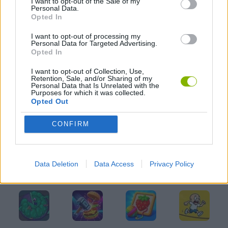
I want to opt-out of the Sale of my
JOGOS CELULAR
Personal Data.
Opted In
I want to opt-out of processing my
JOGOS DE MAQUIAGEM
Personal Data for Targeted Advertising.
Opted In
JOGOS DE MÉDICOS
I want to opt-out of Collection, Use,
Retention, Sale, and/or Sharing of my
Personal Data that Is Unrelated with the
Purposes for which it was collected.
Opted Out
JOGOS DE PRINCESAS
CONFIRM
JOGOS DE VESTIR
Data Deletion
Data Access
Privacy Policy
Mais recentes Jogos Infantis
VER TODOS