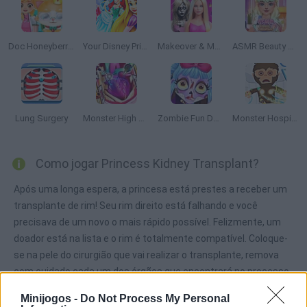
Doc Honeyberry Kitty Surgery
Your Disney Princess Style
Makeover & Makeup ASMR: Salon Barbie
ASMR Beauty Treatment
Lung Surgery
Monster High Heart Surgery
Zombie Fun Doctor
Monster Hospital
Como jogar Princess Kidney Transplant?
Após uma longa espera, a princesa está prestes a receber um
transplante de rim! Seu rim direito está falhando e você
precisava de um novo o mais rápido possível. Felizmente, um
doador está na lista e o rim é totalmente compatível. Coloque-
se na pele do cirurgião que vai realizar o transplante, remova
com cuidado cada um dos órgãos que encontrará no processo,
corte as partes corretas e substitua o órgão o mais rápido
Minijogos -
Do Not Process My Personal
possível. Após a cirurgia, dê à Princesa um tratamento de