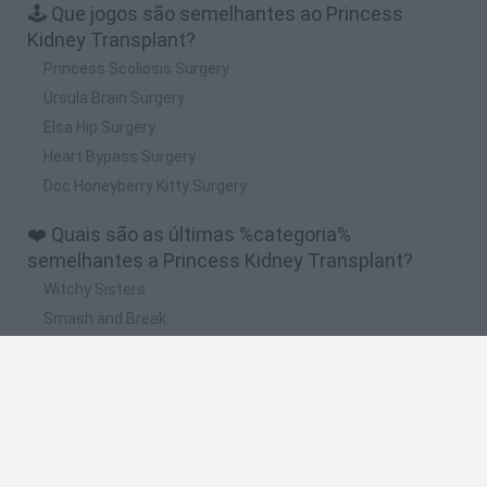
🕹️ Que jogos são semelhantes ao Princess
Kidney Transplant?
Princess Scoliosis Surgery
Ursula Brain Surgery
Elsa Hip Surgery
Heart Bypass Surgery
Doc Honeyberry Kitty Surgery
❤️ Quais são as últimas %categoria%
semelhantes a Princess Kidney Transplant?
Witchy Sisters
Smash and Break
Yarn Art Loop
Bonko
Hill Sprint
🔥 Quais são os jogos mais jogados como
Princess Kidney Transplant?