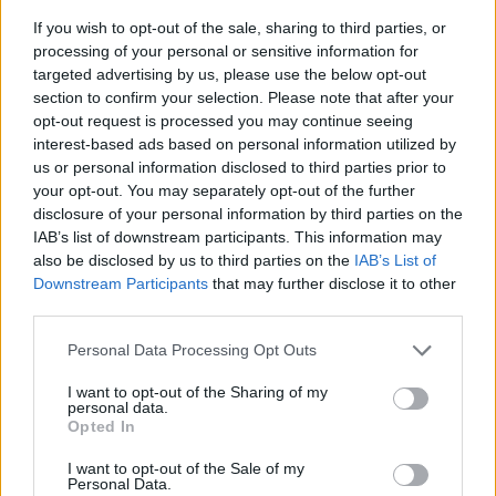
Quem criou o Sprunki Playground?
If you wish to opt-out of the sale, sharing to third parties, or
Este jogo foi desenvolvido pela Miraculum Games.
processing of your personal or sensitive information for
targeted advertising by us, please use the below opt-out
section to confirm your selection. Please note that after your
opt-out request is processed you may continue seeing
Etiquetas
interest-based ads based on personal information utilized by
us or personal information disclosed to third parties prior to
your opt-out. You may separately opt-out of the further
JOGOS DE AÇÃO
disclosure of your personal information by third parties on the
IAB’s list of downstream participants. This information may
also be disclosed by us to third parties on the
IAB’s List of
JOGOS DE ESTRATÉGIA
Downstream Participants
that may further disclose it to other
third parties.
JOGOS DE TIROS E DISPAROS
Personal Data Processing Opt Outs
I want to opt-out of the Sharing of my
COLEÇÕES DE JOGOS
personal data.
Opted In
I want to opt-out of the Sale of my
JOGOS DE ARMAS
Personal Data.