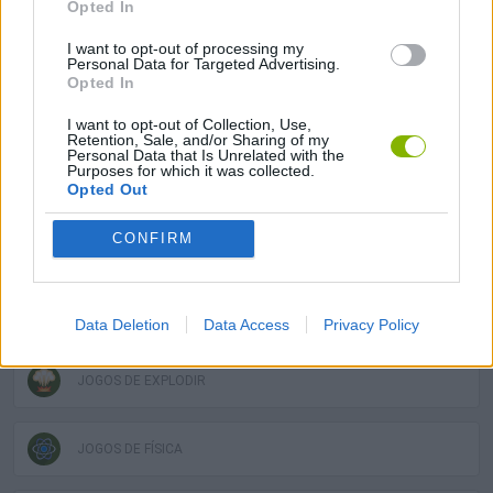
Opted In
JOGOS DE ASSASSINAR
I want to opt-out of processing my
Personal Data for Targeted Advertising.
Opted In
JOGOS DE BOMBAS
I want to opt-out of Collection, Use,
Retention, Sale, and/or Sharing of my
Personal Data that Is Unrelated with the
Purposes for which it was collected.
JOGOS DE CONSTRUIR
Opted Out
CONFIRM
JOGOS DE DJ
JOGOS DE DESTRUIR
Data Deletion
Data Access
Privacy Policy
JOGOS DE EXPLODIR
JOGOS DE FÍSICA