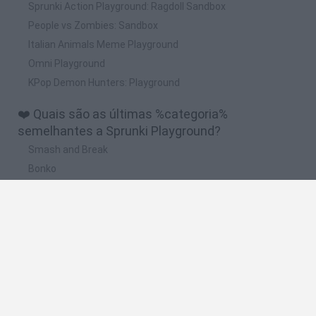
Sprunki Action Playground: Ragdoll Sandbox
People vs Zombies: Sandbox
Italian Animals Meme Playground
Omni Playground
KPop Demon Hunters: Playground
❤️ Quais são as últimas %categoria%
semelhantes a Sprunki Playground?
Smash and Break
Bonko
Five Nights at Epstein's
Chameleon Hideout
BFDI: Branches
🔥 Quais são os jogos mais jogados como
Sprunki Playground?
Meccha Chameleon
Granny