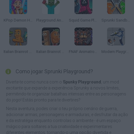
KPop Demon Hunters: Playground
Playground Annihilation
Squid Game Playground
Sprunki Sandbox: Ragdoll Playground Mode
Italian Brainrot Animals: Playground
Italian Brainrot Meme Sandbox
FNAF Animatronics Battle: Playground
Modern Playground
Como jogar Sprunki Playground?
Diverte-te como nunca com o
Spunky Playground
, um mod
excitante que expande a experiência Sprunky a novos limites,
permitindo-te organizar batalhas intensas entre as personagens
do jogo! Estás pronto para te divertires?
Nesta aventura, podes criar o teu próprio cenário de guerra,
adicionar armas, personagens e armaduras, e desfrutar da ação
e da estratégia enquanto controlas o ambiente - é um espaço
mágico para soltares a tua criatividade e experimentares
diferentes elementos, tornando-o uma opção divertida e