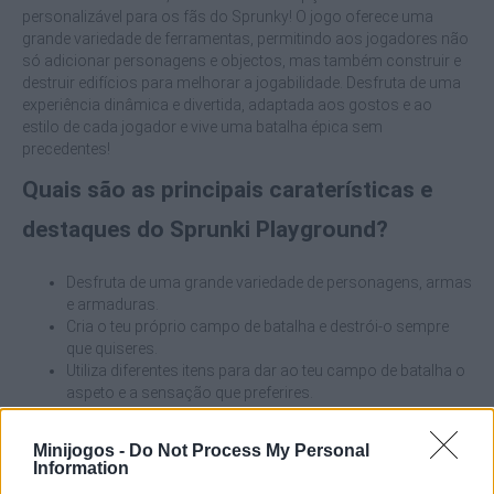
personalizável para os fãs do Sprunky! O jogo oferece uma
grande variedade de ferramentas, permitindo aos jogadores não
só adicionar personagens e objectos, mas também construir e
destruir edifícios para melhorar a jogabilidade. Desfruta de uma
experiência dinâmica e divertida, adaptada aos gostos e ao
estilo de cada jogador e vive uma batalha épica sem
precedentes!
Quais são as principais caraterísticas e
destaques do Sprunki Playground?
Desfruta de uma grande variedade de personagens, armas
e armaduras.
Cria o teu próprio campo de batalha e destrói-o sempre
que quiseres.
Utiliza diferentes itens para dar ao teu campo de batalha o
aspeto e a sensação que preferires.
Surpreende-te com uma jogabilidade intuitiva.
Vive uma experiência inspirada no famoso Sprunki, mas
Minijogos -
Do Not Process My Personal
com um toque diferente e cheio de ação.
Information