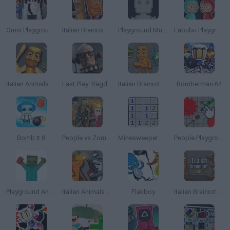
Omni Playground
Italian Brainrot Meme Sandbox
Playground Multiverse
Labubu Playground: Ragdoll Sandbox
Italian Animals Meme Playground
Last Play: Ragdoll Sandbox
Italian Brainrot Animals: Playground
Bomberman 64
Bomb It 8
People vs Zombies: Sandbox
Minesweeper Game
People Playground 3D
Playground Annihilation
Italian Animals Mod: Playground
Flakboy
Italian Brainrot: Playground