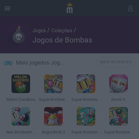
/
/
Jogos
Coleções
Jogos de Bombas
Mais jogados Jogos de Bombas
MAIS RECENTES
Melon Sandbox
Super Bomberman
Super Bomberman 4
Bomb It
Neo Bomberman
Angry Birds 2
Super Bomberman 3
Super Bomberman 5