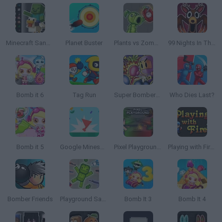
Minecraft Sandbox: Ragdoll Playground
Planet Buster
Plants vs Zombies Playground
99 Nights In The Forest Playground Sandbox
Bomb it 6
Tag Run
Super Bomberman 2
Who Dies Last?
Bomb it 5
Google Minesweeper
Pixel Playground: War Sandbox
Playing with Fire 2
Bomber Friends
Playground Sandbox New Mod
Bomb It 3
Bomb It 4