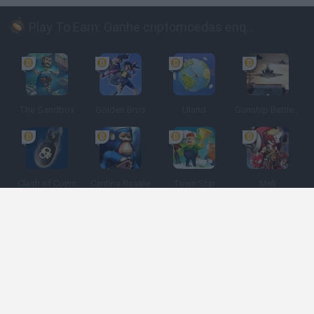
Play To Earn: Ganhe criptomoedas enquanto joga
The Sandbox
Golden Bros
Uland
Gunship Battle: Crypto Conflict
Clash of Coins
Cantina Royale
Town Star
Meli
Espanhol
Espanhol
Inglês
Italiano
Português
Holandês
Polonês