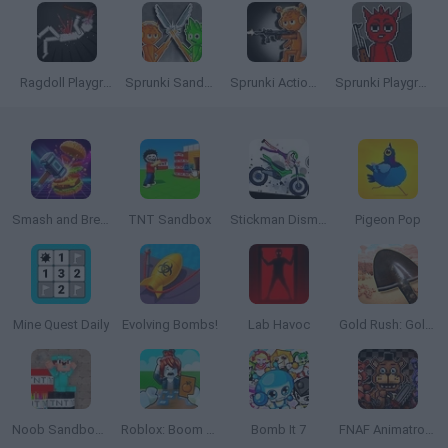
Ragdoll Playground
Sprunki Sandbox: Ragdoll Playground Mode
Sprunki Action Playground: Ragdoll Sandbox
Sprunki Playground
Smash and Break
TNT Sandbox
Stickman Dismount Simulator
Pigeon Pop
Mine Quest Daily
Evolving Bombs!
Lab Havoc
Gold Rush: Gold Simulator 3D
Noob Sandbox 3D
Roblox: Boom Chips
Bomb It 7
FNAF Animatronics Battle: Playground