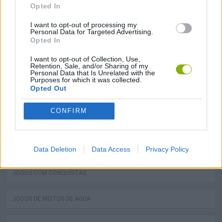
Opted In
JOGOS DE QUADS
I want to opt-out of processing my
Personal Data for Targeted Advertising.
Opted In
JOGOS DE BOLHAS
I want to opt-out of Collection, Use,
Retention, Sale, and/or Sharing of my
JOGOS COM CLASSIFICAÇÃO
Personal Data that Is Unrelated with the
Purposes for which it was collected.
Opted Out
JOGOS DE TRATORES
CONFIRM
JOGOS DE MÉDICOS
JOGOS DE GRAFITE
Data Deletion
Data Access
Privacy Policy
JOGOS COM CONQUISTAS
JOGOS DE MOTOS DE ÁGUA