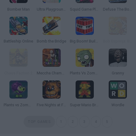
Bomber Man
Ultra Playground: Military Mod
Squid Game Playground
Defuse The Bomb!
Battleship Online
Bomb the Bridge
Big Boom! Building Smash!
Bob Esponja: Boo or Boom
Chaos Faction 2
Meccha Chameleon
Plants Vs Zombies
Granny
Plants vs Zombies: Fusion
Five Nights at Freddy's
Super Mario Bros.
Wordle
TOP GAMES
1
2
3
4
5