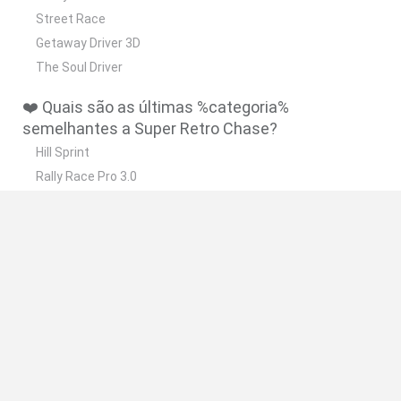
Street Race
Getaway Driver 3D
The Soul Driver
❤️ Quais são as últimas %categoria%
semelhantes a Super Retro Chase?
Hill Sprint
Rally Race Pro 3.0
Racer Pro: Racing 3D
Obby: Supercar Race on a Giant Keyboard
Cars Vs Zombies: Build your Car
🔥 Quais são os jogos mais jogados como Super
Retro Chase?
Super Mario Kart
Mario Kart 64
Cars 3D