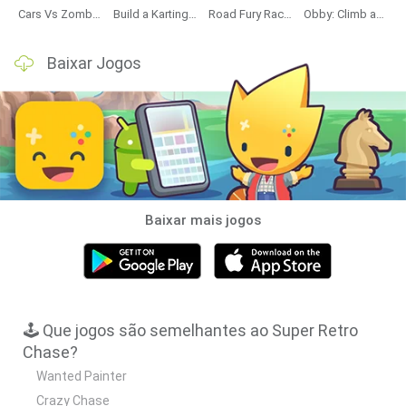
Cars Vs Zombies: Build your Car
Build a Karting Track
Road Fury Racing
Obby: Climb and Slide
Baixar Jogos
Baixar mais jogos
🕹️ Que jogos são semelhantes ao Super Retro
Chase?
Wanted Painter
Crazy Chase