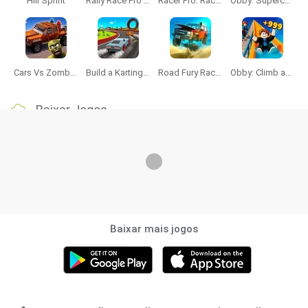
Hill Sprint
Rally Race Pro 3.0
Racer Pro: Racing 3D
Obby: Supercar Race on a Giant Keyboard
Cars Vs Zombies: Build your Car
Build a Karting Track
Road Fury Racing
Obby: Climb and Slide
Baixar Jogos
Baixar mais jogos