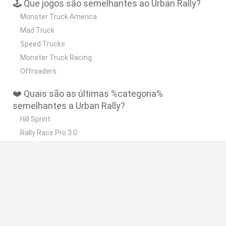
🕹️ Que jogos são semelhantes ao Urban Rally?
Monster Truck America
Mad Truck
Speed Trucks
Monster Truck Racing
Offroaders
❤️ Quais são as últimas %categoria%
semelhantes a Urban Rally?
Hill Sprint
Rally Race Pro 3.0
Racer Pro: Racing 3D
Obby: Supercar Race on a Giant Keyboard
Cars Vs Zombies: Build your Car
🔥 Quais são os jogos mais jogados como Urban
Rally?
Super Mario Kart