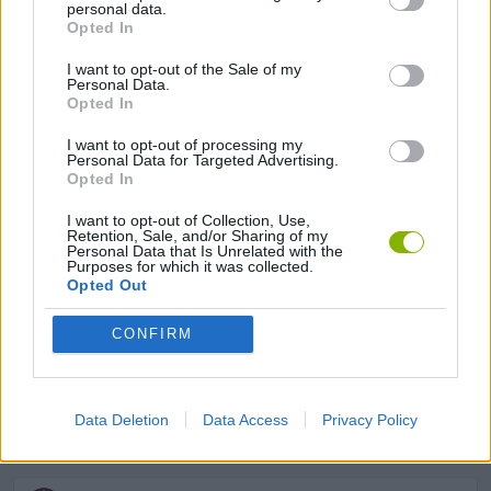
personal data.
Opted In
Etiquetas
I want to opt-out of the Sale of my
Personal Data.
JOGOS DE ESPORTES
Opted In
I want to opt-out of processing my
Personal Data for Targeted Advertising.
JOGOS DE HABILIDADE
Opted In
I want to opt-out of Collection, Use,
COLEÇÕES DE JOGOS
Retention, Sale, and/or Sharing of my
Personal Data that Is Unrelated with the
Purposes for which it was collected.
Opted Out
JOGOS DE BOLAS SALTITANTES
CONFIRM
JOGOS DE CHUTES DE FALTA
Data Deletion
Data Access
Privacy Policy
JOGOS DE DESENHAR O CAMINHO