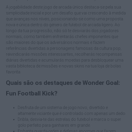
A jogabilidade deste jogo de arcada único destaca-se pela sua
simplicidade inicial e por um desafio que vai crescendo à medida
que avanças nos níveis, posicionando-se como uma proposta
nova e única dentro do género de futebol de arcada ligeiro. Ao
longo da tua progressão, não só te desviarás dos jogadores
normais, como também enfrentarás chefes imponentes que
são maiores do que os adversários normais e fazem
referências divertidas a personagens famosas da cultura pop,
reivindicarás missões interessantes, recolherás recompensas
diárias divertidas e acumularás moedas para desbloquear uma
vasta biblioteca de missões e novas skins na tua loja de bolas
favorita.
Quais são os destaques de Wonder Goal:
Fun Football Kick?
Desfruta de um sistema de jogo novo, divertido e
altamente viciante que é controlado com apenas um dedo.
Dribla, desvia-te das estrelas do futebol e marca o super
golo perfeito para ganhares em grande.
Enfrenta guarda-redes e defesas enormes que fazem