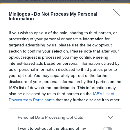
referência às tuas personagens favoritas da Internet.
Seleciona a tua equipa favorita de uma lista infinita de
Minijogos -
Do Not Process My Personal
países e defende-a em campo.
Information
Investe todas as tuas moedas acumuladas para
personalizares o jogo com uma série de skins de bola.
If you wish to opt-out of the sale, sharing to third parties, or
Melhora as tuas capacidades com power-ups e multiplica
processing of your personal or sensitive information for
as tuas recompensas por 2X, 3X, 4X e até 5X por cada
targeted advertising by us, please use the below opt-out
golo.
section to confirm your selection. Please note that after your
opt-out request is processed you may continue seeing
Quem criou o Wonder Goal: Fun Football
interest-based ads based on personal information utilized by
Kick?
us or personal information disclosed to third parties prior to
your opt-out. You may separately opt-out of the further
Este jogo foi desenvolvido por Mini Sports.
disclosure of your personal information by third parties on the
IAB’s list of downstream participants. This information may
Wonder Goal: Fun Football Kick também pode ser
also be disclosed by us to third parties on the
IAB’s List of
encontrado nestas plataformas:
Downstream Participants
that may further disclose it to other
third parties.
Personal Data Processing Opt Outs
I want to opt-out of the Sharing of my