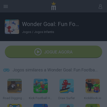
Wonder Goal: Fun Football Kick
Jogos
/
Jogos Infantis
JOGUE AGORA
Jogos similares a Wonder Goal: Fun Football Kick
Road Digging Puzzle
Kick Football Hero
Draw Surfer
KickBlock.io