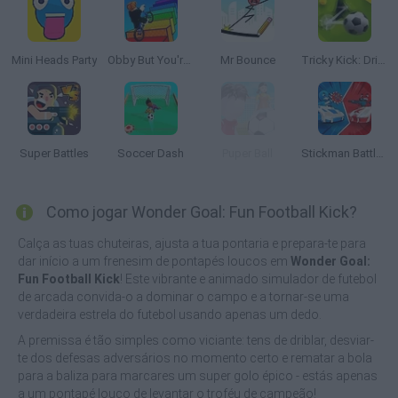
Mini Heads Party
Obby But You're On a Bike
Mr Bounce
Tricky Kick: Dribblers
Super Battles
Soccer Dash
Puper Ball
Stickman Battle 1-4 Players
Como jogar Wonder Goal: Fun Football Kick?
Calça as tuas chuteiras, ajusta a tua pontaria e prepara-te para
dar início a um frenesim de pontapés loucos em
Wonder Goal:
Fun Football Kick
! Este vibrante e animado simulador de futebol
de arcada convida-o a dominar o campo e a tornar-se uma
verdadeira estrela do futebol usando apenas um dedo.
A premissa é tão simples como viciante: tens de driblar, desviar-
te dos defesas adversários no momento certo e rematar a bola
para a baliza para marcares um super golo épico - estás apenas
a um pontapé louco de levantar o troféu de campeão!