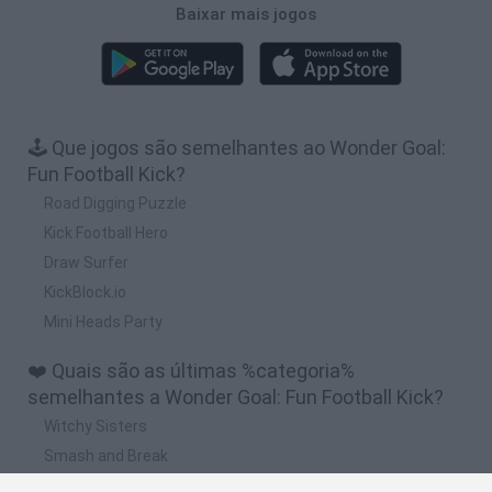
Baixar mais jogos
🕹️ Que jogos são semelhantes ao Wonder Goal:
Fun Football Kick?
Road Digging Puzzle
Kick Football Hero
Draw Surfer
KickBlock.io
Mini Heads Party
❤️ Quais são as últimas %categoria%
semelhantes a Wonder Goal: Fun Football Kick?
Witchy Sisters
Smash and Break
Yarn Art Loop