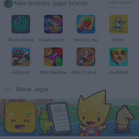
Mais recentes Jogos Infantis
VER TODOS
Witchy Sisters
Smash and Break
Yarn Art Loop
Bonko
Hill Sprint
BFDI: Branches
Obby: Chameleon: Paint & Hide
BlockCraft
Baixar Jogos