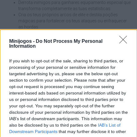
Derrota inimigos para ganhares equipamento especial que
transforma completamente as tuas estatísticas.
Cria os teus próprios arcos de elite e destila poções
mágicas para fortalecer os teus ataques ou enfraquecer
as hordas.
Desbloqueie a mineração e o herbalismo para obter
materiais raros e recompensas constantes.
Minijogos -
Do Not Process My Personal
Rodeia-te de um fluxo constante de novos sistemas,
Information
monstros e desafios para garantir que a aventura nunca
acaba.
If you wish to opt-out of the sale, sharing to third parties, or
Estuda a árvore de habilidades desde o início. Embora não
processing of your personal or sensitive information for
haja pontos desperdiçados, concentrar a tua energia num
targeted advertising by us, please use the below opt-out
ramo específico vai tornar-te letal mais rapidamente.
section to confirm your selection. Please note that after your
A mineração e o herbalismo são a base de uma boa
opt-out request is processed you may continue seeing
equipa. Passa algum tempo a recolher materiais para
interest-based ads based on personal information utilized by
poderes fabricar os arcos que os inimigos mais fortes
us or personal information disclosed to third parties prior to
exigem.
your opt-out. You may separately opt-out of the further
Uma poção de velocidade de ataque ou de dano elementar
disclosure of your personal information by third parties on the
pode ser a diferença entre passar por uma onda de
IAB’s list of downstream participants. This information may
bosses ou ser esmagado.
also be disclosed by us to third parties on the
IAB’s List of
Não te foques apenas no dano! A agilidade e a regeneração de
Downstream Participants
that may further disclose it to other