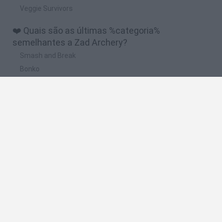
Veggie Survivors
❤️ Quais são as últimas %categoria%
semelhantes a Zad Archery?
Smash and Break
Bonko
Five Nights at Epstein's
Chameleon Hideout
BFDI: Branches
🔥 Quais são os jogos mais jogados como Zad
Archery?
Meccha Chameleon
Granny
Super Mario Bros.
Bloxd.io
Super Mario World Online