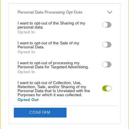
energia serão vitais quando as ondas de monstros se tornarem
third parties.
enormes. Um arqueiro que não se consegue mover é apenas um
alvo fácil - equilibra o teu poder com a capacidade de
Personal Data Processing Opt Outs
sobrevivência e dominarás o jogo!
I want to opt-out of the Sharing of my
Quem criou o Zad Archery?
personal data.
Opted In
Este jogo foi desenvolvido por Samharia.
I want to opt-out of the Sale of my
Personal Data.
Opted In
I want to opt-out of processing my
Etiquetas
Personal Data for Targeted Advertising.
Opted In
JOGOS DE AVENTURAS
I want to opt-out of Collection, Use,
Retention, Sale, and/or Sharing of my
Personal Data that Is Unrelated with the
Purposes for which it was collected.
Opted Out
JOGOS DE AÇÃO
CONFIRM
JOGOS DE HABILIDADE