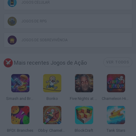
JOGOS CELULAR
JOGOS DE RPG
JOGOS DE SOBREVIVÊNCIA
Mais recentes Jogos de Ação
VER TODOS
Smash and Break
Bonko
Five Nights at Epstein's
Chameleon Hideout
BFDI: Branches
Obby: Chameleon: Paint & Hide
BlockCraft
Tank Stars