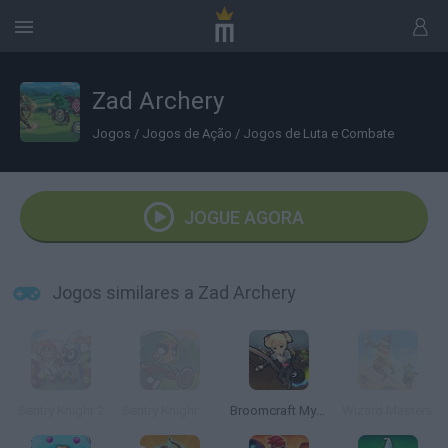
Zad Archery
Jogos
/
Jogos de Ação
/
Jogos de Luta e Combate
JOGUE AGORA
Jogos similares a Zad Archery
Sentry Knight 2
Sentry Knight: Conquest
Broomcraft Mystic Evasion
Wizard Masters