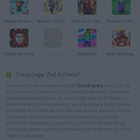
Veggie Survivors
Archer: Trial by Fate
Revoxel 3D: Voxel Style RPG
Monster Survivors
Soyjak Survivors
Robert the Elf
PinataCraft
Might And Magic Armies
Como jogar Zad Archery?
Prepara o teu arco e aperta a corda!
Zad Arquery
é um jogo de
tiro com arco progressivo com conteúdo ilimitado, concebido
para aqueles que querem ver o seu poder crescer. Enfrenta
ondas implacáveis de monstros que irão testar a tua pontaria e
estratégia. No mundo de Zad, não vais apenas disparar flechas,
vais evoluir. Desbloqueia mecânicas avançadas, domina
profissões milenares e personaliza o teu herói através de um
sistema de desenvolvimento tão vasto que há sempre um novo
objetivo a alcançar.