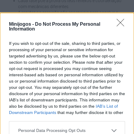
Cada fase põe à prova os teus reflexos e coordenação
com mecânicas diferentes.
A rapidez e a precisão são essenciais para concluir a
receita.
Minijogos -
Do Not Process My Personal
Information
«Mama Kills Animals» — Paródia do jogo «Cooking Mama» para
a Nintendo DS. Esta mãe tem uma maneira muito especial de
preparar um peru recheado; junta-te a ela na cozinha e prepara
If you wish to opt-out of the sale, sharing to third parties, or
um bom prato.
processing of your personal or sensitive information for
targeted advertising by us, please use the below opt-out
section to confirm your selection. Please note that after your
opt-out request is processed you may continue seeing
Etiquetas
interest-based ads based on personal information utilized by
us or personal information disclosed to third parties prior to
your opt-out. You may separately opt-out of the further
JOGOS DE AÇÃO
disclosure of your personal information by third parties on the
IAB’s list of downstream participants. This information may
also be disclosed by us to third parties on the
IAB’s List of
JOGOS DE GERENCIAMENTO
Downstream Participants
that may further disclose it to other
third parties.
COLEÇÕES DE JOGOS
Personal Data Processing Opt Outs