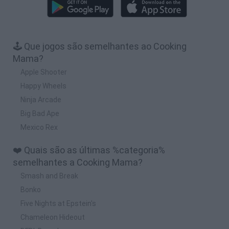
🕹️ Que jogos são semelhantes ao Cooking
Mama?
Apple Shooter
Happy Wheels
Ninja Arcade
Big Bad Ape
Mexico Rex
❤️ Quais são as últimas %categoria%
semelhantes a Cooking Mama?
Smash and Break
Bonko
Five Nights at Epstein's
Chameleon Hideout