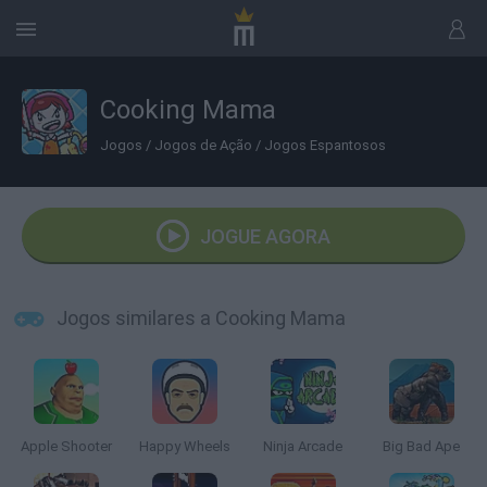
Cooking Mama
Jogos
/
Jogos de Ação
/
Jogos Espantosos
JOGUE AGORA
Jogos similares a Cooking Mama
Apple Shooter
Happy Wheels
Ninja Arcade
Big Bad Ape