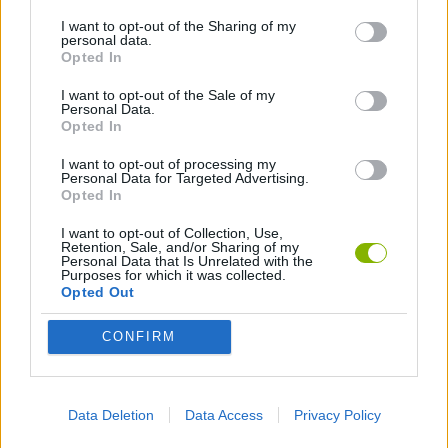
I want to opt-out of the Sharing of my
JOGOS DE COMIDA
personal data.
Opted In
JOGOS DE COZINHA
I want to opt-out of the Sale of my
Personal Data.
Opted In
JOGOS CELULAR
I want to opt-out of processing my
Personal Data for Targeted Advertising.
Opted In
JOGOS SANGRENTOS
I want to opt-out of Collection, Use,
Retention, Sale, and/or Sharing of my
Personal Data that Is Unrelated with the
Purposes for which it was collected.
BESTIAS
Opted Out
CONFIRM
JOGOS COM VIDEO GUIAS
Mais recentes Jogos de Ação
VER TODOS
Data Deletion
Data Access
Privacy Policy