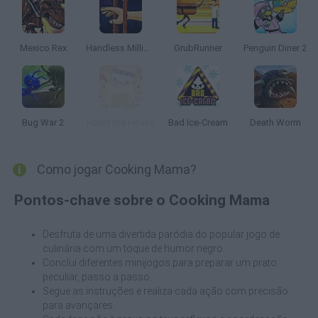
Mexico Rex
Handless Millionaire
GrubRunner
Penguin Diner 2
Bug War 2
Haunt the House
Bad Ice-Cream
Death Worm
Como jogar Cooking Mama?
Pontos-chave sobre o Cooking Mama
Desfruta de uma divertida paródia do popular jogo de
culinária com um toque de humor negro.
Conclui diferentes minijogos para preparar um prato
peculiar, passo a passo.
Segue as instruções e realiza cada ação com precisão
para avançares.