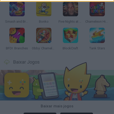
Smash and Break
Bonko
Five Nights at Epstein's
Chameleon Hideout
BFDI: Branches
Obby: Chameleon: Paint & Hide
BlockCraft
Tank Stars
Baixar Jogos
Baixar mais jogos