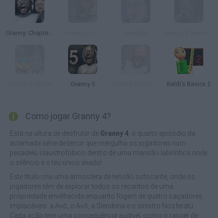
Granny: Chapter Two
The House of Evil Granny
Grandpa
Granny's Mansion
Granny In Sauna
Granny 5
Granny: Horror Village
Baldi's Basics 2
Como jogar Granny 4?
Está na altura de desfrutar de
Granny 4
, o quarto episódio da
aclamada série de terror que mergulha os jogadores num
pesadelo claustrofóbico dentro de uma mansão labiríntica onde
o silêncio é o teu único aliado!
Este título cria uma atmosfera de tensão sufocante, onde os
jogadores têm de explorar todos os recantos de uma
propriedade envelhecida enquanto fogem de quatro caçadores
implacáveis: a Avó, o Avô, a Slendrina e o sinistro Nosferatu.
Cada ação tem uma consequência audível, como o ranger de