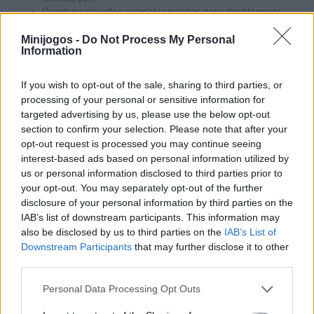
Combina objectos e resolve puzzles para desbloquear
diferentes saídas da mansão.
Minijogos -
Do Not Process My Personal
Terás um máximo de cinco dias para recomeçar o
Information
pesadelo se o jogador for capturado, aumentando a
tensão a cada tentativa.
If you wish to opt-out of the sale, sharing to third parties, or
Utiliza as portas em teu benefício não só para bloquear a
processing of your personal or sensitive information for
passagem, mas também como ferramentas de distração tática.
targeted advertising by us, please use the below opt-out
Se precisares de aceder a uma área vigiada, deixa cair um objeto
section to confirm your selection. Please note that after your
ruidoso numa sala distante e fecha suavemente a porta; isto
opt-out request is processed you may continue seeing
atrairá os inimigos para esse local, dando-te alguns segundos
interest-based ads based on personal information utilized by
preciosos de silêncio para procurares na área oposta sem
us or personal information disclosed to third parties prior to
seres detectado.
your opt-out. You may separately opt-out of the further
disclosure of your personal information by third parties on the
Quem criou o Granny 4?
IAB’s list of downstream participants. This information may
Este jogo foi desenvolvido por DVloper,
also be disclosed by us to third parties on the
IAB’s List of
Downstream Participants
that may further disclose it to other
third parties.
Etiquetas
Personal Data Processing Opt Outs