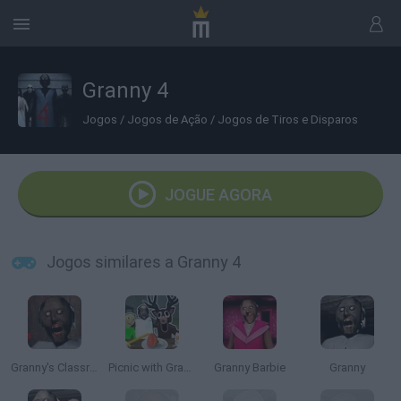
Granny 4
Jogos
/
Jogos de Ação
/
Jogos de Tiros e Disparos
JOGUE AGORA
Jogos similares a Granny 4
Granny's Classroom Nightmare
Picnic with Granny
Granny Barbie
Granny