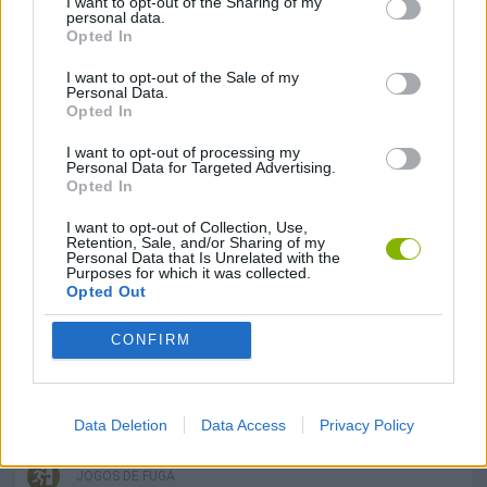
I want to opt-out of the Sharing of my
JOGOS DE AVENTURAS
personal data.
Opted In
JOGOS DE AÇÃO
I want to opt-out of the Sale of my
Personal Data.
Opted In
JOGOS DE HABILIDADE
I want to opt-out of processing my
Personal Data for Targeted Advertising.
Opted In
JOGOS DE TIROS E DISPAROS
I want to opt-out of Collection, Use,
Retention, Sale, and/or Sharing of my
Personal Data that Is Unrelated with the
Purposes for which it was collected.
COLEÇÕES DE JOGOS
Opted Out
CONFIRM
JOGOS EM 3D
JOGOS FPS
Data Deletion
Data Access
Privacy Policy
JOGOS DE FUGA