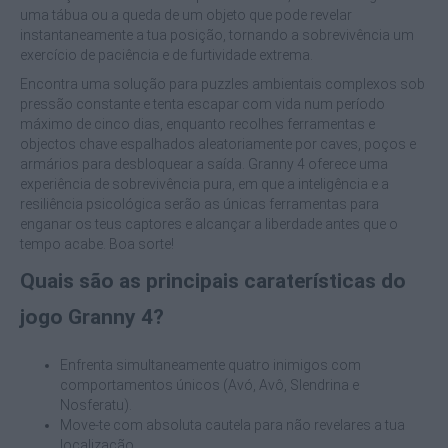
uma tábua ou a queda de um objeto que pode revelar
instantaneamente a tua posição, tornando a sobrevivência um
exercício de paciência e de furtividade extrema.
Encontra uma solução para puzzles ambientais complexos sob
pressão constante e tenta escapar com vida num período
máximo de cinco dias, enquanto recolhes ferramentas e
objectos chave espalhados aleatoriamente por caves, poços e
armários para desbloquear a saída. Granny 4 oferece uma
experiência de sobrevivência pura, em que a inteligência e a
resiliência psicológica serão as únicas ferramentas para
enganar os teus captores e alcançar a liberdade antes que o
tempo acabe. Boa sorte!
Quais são as principais caraterísticas do
jogo Granny 4?
Enfrenta simultaneamente quatro inimigos com
comportamentos únicos (Avó, Avô, Slendrina e
Nosferatu).
Move-te com absoluta cautela para não revelares a tua
localização.