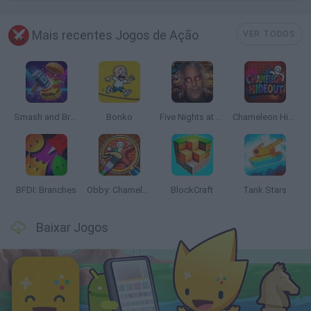
Mais recentes Jogos de Ação
VER TODOS
Smash and Break
Bonko
Five Nights at Epstein's
Chameleon Hideout
BFDI: Branches
Obby: Chameleon: Paint & Hide
BlockCraft
Tank Stars
Baixar Jogos