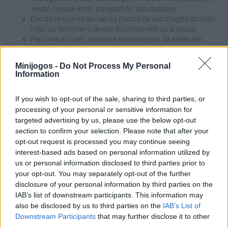
veado canibal e três porquinhos sabotadores.
Decide se queres apoiar os planos de sabotagem do lado
vilão ou defender o direito dos mais velhos à sauna.
Percorre as ruas, quintas e esconderijos da aldeia em
busca de objectos chave e segredos escondidos.
Encontra gasolina para os tractores, procura bezerros
Minijogos -
Do Not Process My Personal
perdidos e resolve as travessuras dos aldeões.
Information
Desenvolve o enredo ao teu próprio ritmo e descobre
como as tuas acções decidem o destino final da sauna.
If you wish to opt-out of the sale, sharing to third parties, or
processing of your personal or sensitive information for
Quando começares o jogo, não te atires imediatamente às
targeted advertising by us, please use the below opt-out
missões da primeira personagem que te falar. Passeia pela zona
section to confirm your selection. Please note that after your
e fala com todos os habitantes para compreenderes bem os
seus problemas. Ver o panorama geral vai ajudar-te a decidir
opt-out request is processed you may continue seeing
com mais diversão de que lado gostas mais antes de te
interest-based ads based on personal information utilized by
comprometeres com as suas tarefas.
us or personal information disclosed to third parties prior to
your opt-out. You may separately opt-out of the further
Quem criou o jogo Granny In Sauna?
disclosure of your personal information by third parties on the
Este jogo foi desenvolvido por EnergyGames.
IAB’s list of downstream participants. This information may
also be disclosed by us to third parties on the
IAB’s List of
Downstream Participants
that may further disclose it to other
third parties.