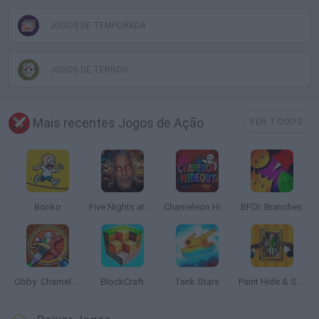
JOGOS DE TEMPORADA
JOGOS DE TERROR
Mais recentes Jogos de Ação
VER TODOS
Bonko
Five Nights at Epstein's
Chameleon Hideout
BFDI: Branches
Obby: Chameleon: Paint & Hide
BlockCraft
Tank Stars
Paint Hide & Seek