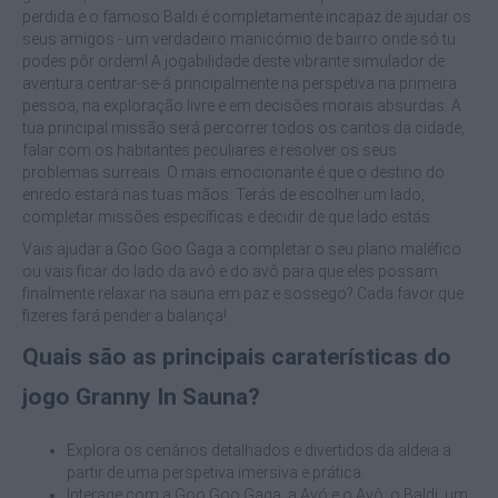
perdida e o famoso Baldi é completamente incapaz de ajudar os
seus amigos - um verdadeiro manicómio de bairro onde só tu
podes pôr ordem! A jogabilidade deste vibrante simulador de
aventura centrar-se-á principalmente na perspetiva na primeira
pessoa, na exploração livre e em decisões morais absurdas. A
tua principal missão será percorrer todos os cantos da cidade,
falar com os habitantes peculiares e resolver os seus
problemas surreais. O mais emocionante é que o destino do
enredo estará nas tuas mãos. Terás de escolher um lado,
completar missões específicas e decidir de que lado estás.
Vais ajudar a Goo Goo Gaga a completar o seu plano maléfico
ou vais ficar do lado da avó e do avô para que eles possam
finalmente relaxar na sauna em paz e sossego? Cada favor que
fizeres fará pender a balança!
Quais são as principais caraterísticas do
jogo Granny In Sauna?
Explora os cenários detalhados e divertidos da aldeia a
partir de uma perspetiva imersiva e prática.
Interage com a Goo Goo Gaga, a Avó e o Avô, o Baldi, um