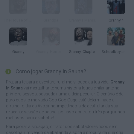
The House of Evil Granny
Grandpa
Granny's Mansion
Granny 4
Granny
Granny: Horror Village
Granny: Chapter Two
Schoolboy and Granny 2: Survival in the Forest
Como jogar Granny In Sauna?
Prepara-te para a aventura rural mais louca da tua vida!
Granny
In Sauna
vai mergulhar-te numa história louca e hilariante na
primeira pessoa, passada numa aldeia peculiar. O cenário é de
puro caos; o malvado Goo Goo Gaga está determinado a
arruinar o dia da Avózinha, impedindo-a de desfrutar da sua
relaxante sessão de sauna, por isso contratou três porquinhos
mafiosos para a sabotar!
Para piorar a situação, o trator dos sabotadores ficou sem
gasolina, um veado canibal anda à solta à procura da sua cria