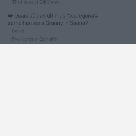
The House of Evil Granny
❤️ Quais são as últimas %categoria%
semelhantes a Granny In Sauna?
Bonko
Five Nights at Epstein's
Chameleon Hideout
BFDI: Branches
Obby: Chameleon: Paint & Hide
🔥 Quais são os jogos mais jogados como Granny
In Sauna?
Meccha Chameleon
Granny
Super Mario Bros.
Bloxd.io
Super Mario World Online