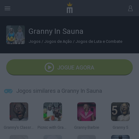
Granny In Sauna
Jogos
/
Jogos de Ação
/
Jogos de Luta e Combate
JOGUE AGORA
Jogos similares a Granny In Sauna
Granny's Classroom Nightmare
Picnic with Granny
Granny Barbie
Granny 5