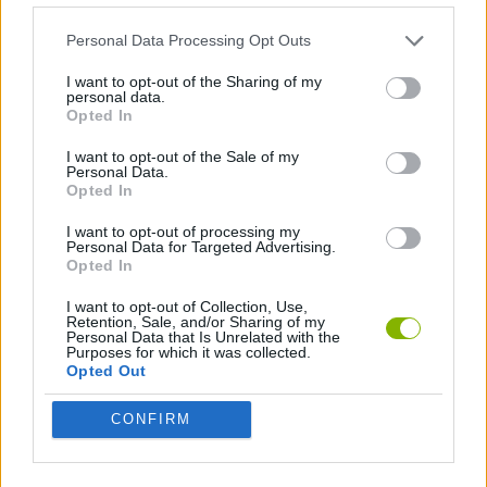
Etiquetas
Personal Data Processing Opt Outs
JOGOS DE AVENTURAS
I want to opt-out of the Sharing of my
personal data.
Opted In
JOGOS DE AÇÃO
I want to opt-out of the Sale of my
Personal Data.
Opted In
JOGOS DE HABILIDADE
I want to opt-out of processing my
Personal Data for Targeted Advertising.
Opted In
JOGOS DE LUTA E COMBATE
I want to opt-out of Collection, Use,
Retention, Sale, and/or Sharing of my
Personal Data that Is Unrelated with the
JOGOS DE TIROS E DISPAROS
Purposes for which it was collected.
Opted Out
COLEÇÕES DE JOGOS
CONFIRM
JOGOS EM 3D