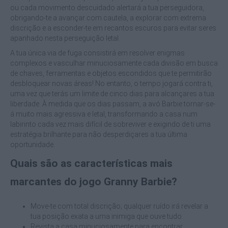
ou cada movimento descuidado alertará a tua perseguidora,
obrigando-te a avançar com cautela, a explorar com extrema
discrição e a esconder-te em recantos escuros para evitar seres
apanhado nesta perseguição letal.
A tua única via de fuga consistirá em resolver enigmas
complexos e vasculhar minuciosamente cada divisão em busca
de chaves, ferramentas e objetos escondidos que te permitirão
desbloquear novas áreas! No entanto, o tempo jogará contra ti,
uma vez que terás um limite de cinco dias para alcançares a tua
liberdade. À medida que os dias passam, a avó Barbie tornar-se-
á muito mais agressiva e letal, transformando a casa num
labirinto cada vez mais difícil de sobreviver e exigindo de ti uma
estratégia brilhante para não desperdiçares a tua última
oportunidade.
Quais são as características mais
marcantes do jogo Granny Barbie?
Move-te com total discrição; qualquer ruído irá revelar a
tua posição exata a uma inimiga que ouve tudo.
Revista a casa minuciosamente para encontrar