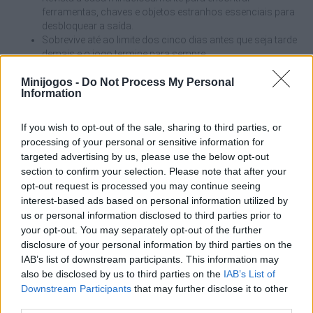
ferramentas, chaves e objetos estranhos essenciais para
desbloquear a saída.
Sobrevive até ao limite dos cinco dias antes que seja tarde
demais e o jogo termine para sempre.
Enfrenta uma ameaça que se tornará mais agressiva,
Minijogos -
Do Not Process My Personal
rápida e letal a cada dia que passa.
Information
Usa o ambiente para te esconderes debaixo das camas
ou dentro dos roupeiros, calculando bem quando sair
para explorar.
If you wish to opt-out of the sale, sharing to third parties, or
processing of your personal or sensitive information for
Durante o primeiro dia, aproveita o facto de a avó estar menos
targeted advertising by us, please use the below opt-out
agressiva para memorizar a localização dos esconderijos-
section to confirm your selection. Please note that after your
chave perto dos quartos principais. Se deixares cair um objeto
opt-out request is processed you may continue seeing
de propósito num canto e te esconderes rapidamente, poderás
interest-based ads based on personal information utilized by
atraí-la para lá, desimpedindo assim o corredor oposto e
us or personal information disclosed to third parties prior to
explorando novas zonas com total liberdade.
your opt-out. You may separately opt-out of the further
disclosure of your personal information by third parties on the
Quem criou o Granny Barbie?
IAB’s list of downstream participants. This information may
Este jogo foi desenvolvido pela Pixel Craft Games.
also be disclosed by us to third parties on the
IAB’s List of
Downstream Participants
that may further disclose it to other
third parties.