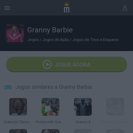
Granny Barbie
Jogos
/
Jogos de Ação
/
Jogos de Tiros e Disparos
JOGUE AGORA
Jogos similares a Granny Barbie
Granny's Classroom Nightmare
Picnic with Granny
Granny 4
Granny In Sauna