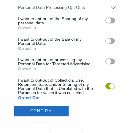
Etiquetas
Personal Data Processing Opt Outs
I want to opt-out of the Sharing of my
JOGOS DE AVENTURAS
personal data.
Opted In
JOGOS DE AÇÃO
I want to opt-out of the Sale of my
Personal Data.
Opted In
JOGOS DE HABILIDADE
I want to opt-out of processing my
Personal Data for Targeted Advertising.
Opted In
JOGOS DE TIROS E DISPAROS
I want to opt-out of Collection, Use,
Retention, Sale, and/or Sharing of my
Personal Data that Is Unrelated with the
Purposes for which it was collected.
COLEÇÕES DE JOGOS
Opted Out
CONFIRM
JOGOS EM 3D
JOGOS DIVERTIDOS