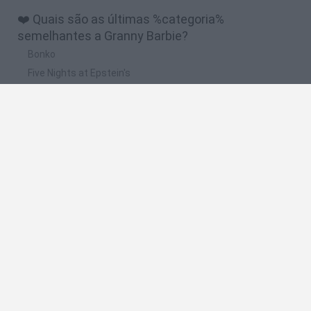
❤️ Quais são as últimas %categoria%
semelhantes a Granny Barbie?
Bonko
Five Nights at Epstein's
Chameleon Hideout
BFDI: Branches
Obby: Chameleon: Paint & Hide
🔥 Quais são os jogos mais jogados como Granny
Barbie?
Meccha Chameleon
Granny
Super Mario Bros.
Bloxd.io
Super Mario World Online