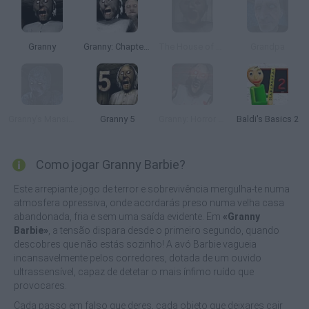
Granny
Granny: Chapter Two
The House of Evil Granny
Grandpa
Granny's Mansion
Granny 5
Granny: Horror Village
Baldi's Basics 2
Como jogar Granny Barbie?
Este arrepiante jogo de terror e sobrevivência mergulha-te numa
atmosfera opressiva, onde acordarás preso numa velha casa
abandonada, fria e sem uma saída evidente. Em
«Granny
Barbie»
, a tensão dispara desde o primeiro segundo, quando
descobres que não estás sozinho! A avó Barbie vagueia
incansavelmente pelos corredores, dotada de um ouvido
ultrassensível, capaz de detetar o mais ínfimo ruído que
provocares.
Cada passo em falso que deres, cada objeto que deixares cair