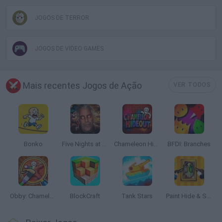
JOGOS DE TERROR
JOGOS DE VIDEO GAMES
Mais recentes Jogos de Ação
VER TODOS
Bonko
Five Nights at Epstein's
Chameleon Hideout
BFDI: Branches
Obby: Chameleon: Paint & Hide
BlockCraft
Tank Stars
Paint Hide & Seek